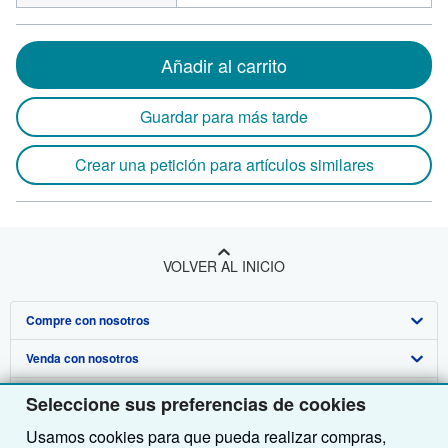
Añadir al carrito
Guardar para más tarde
Crear una petición para artículos similares
VOLVER AL INICIO
Compre con nosotros
Venda con nosotros
Búsqueda avanzada
Sobre nosotros
Colecciones
Comenzar a vender
Seleccione sus preferencias de cookies
Usamos cookies para que pueda realizar compras,
Obtener Ayuda
Mi cuenta
Únase a nuestro programa de afiliados
Sobre IberLibro