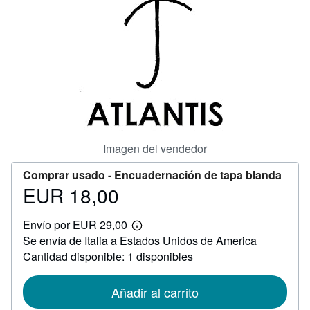
CERRAR
Imagen del vendedor
Comprar usado -
Encuadernación de tapa blanda
EUR 18,00
Precio
EUR
Envío por EUR 29,00
18,00
Más
Se envía de Italia a Estados Unidos de America
información
sobre
Cantidad disponible: 1 disponibles
las
tarifas
de
Añadir al carrito
envío