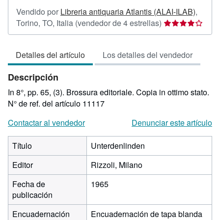
Vendido por
Libreria antiquaria Atlantis (ALAI-ILAB)
,
Calificación
Torino, TO, Italia
(vendedor de 4 estrellas)
del
vendedor:
Detalles del artículo
Los detalles del vendedor
4
de
Descripción
5
estrellas
In 8°, pp. 65, (3). Brossura editoriale. Copia in ottimo stato.
N° de ref. del artículo 11117
Contactar al vendedor
Denunciar este artículo
Título
Unterdenlinden
Editor
Rizzoli, Milano
Fecha de
1965
publicación
Encuadernación
Encuadernación de tapa blanda