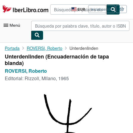
Pasar al contenido principal
IberLibro.com
EUR
Iniciar sesión
Preferencias
de
compra
Menú
del
sitio.
Mi cuenta
Portada
ROVERSI, Roberto
Unterdenlinden
Unterdenlinden (Encuadernación de tapa
Consultar mis pedidos
blanda)
Búsqueda avanzada
ROVERSI, Roberto
Editorial:
Rizzoli, Milano, 1965
Colecciones
Libros antiguos
Arte y coleccionismo
Vendedores
Comenzar a vender
Ayuda