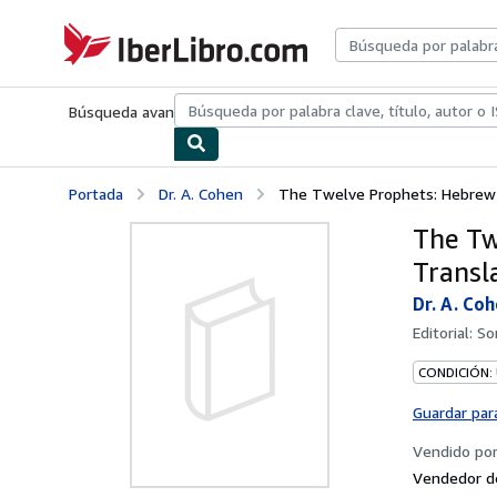
Pasar al contenido principal
IberLibro.com
Búsqueda avanzada
Colecciones
Libros antiguos
Arte y colecc
Portada
Dr. A. Cohen
The Twelve Prophets: Hebrew Te
The Tw
Transl
Dr. A. Co
Editorial:
So
CONDICIÓN:
Guardar par
Vendido po
Vendedor d