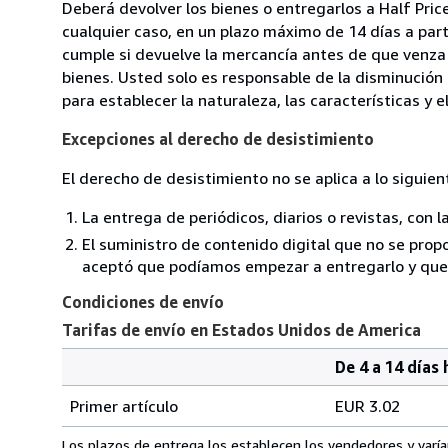
Deberá devolver los bienes o entregarlos a Half Price
cualquier caso, en un plazo máximo de 14 días a part
cumple si devuelve la mercancía antes de que venza 
bienes. Usted solo es responsable de la disminución 
para establecer la naturaleza, las características y 
Excepciones al derecho de desistimiento
El derecho de desistimiento no se aplica a lo siguien
La entrega de periódicos, diarios o revistas, con l
El suministro de contenido digital que no se propo
aceptó que podíamos empezar a entregarlo y que n
Condiciones de envío
Tarifas de envío en Estados Unidos de America
De 4 a 14 días 
Cantidad
Tarifas
del
Primer artículo
EUR 3.02
pedido
de
envío
Los plazos de entrega los establecen los vendedores y varían