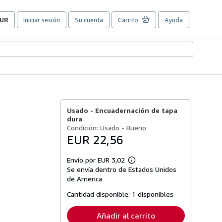
UR
Iniciar sesión
Su cuenta
Carrito
Ayuda
referencias
e
ompra
el
itio.
Usado -
Encuadernación de tapa
dura
Condición: Usado - Bueno
EUR 22,56
Envío por EUR 3,02
Más
Se envía dentro de Estados Unidos
información
sobre
de America
las
tarifas
Cantidad disponible:
1 disponibles
de
envío
Añadir al carrito