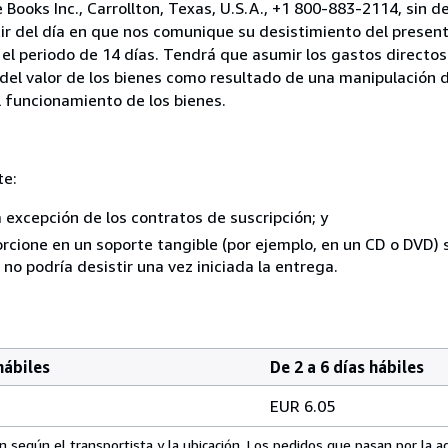
 Books Inc., Carrollton, Texas, U.S.A., +1 800-883-2114, sin 
ir del día en que nos comunique su desistimiento del present
el periodo de 14 días. Tendrá que asumir los gastos directos
del valor de los bienes como resultado de una manipulación d
el funcionamiento de los bienes.
te:
a excepción de los contratos de suscripción; y
rcione en un soporte tangible (por ejemplo, en un CD o DVD) si
o podría desistir una vez iniciada la entrega.
hábiles
De 2 a 6 días hábiles
EUR 6.05
 según el transportista y la ubicación. Los pedidos que pasan por la 