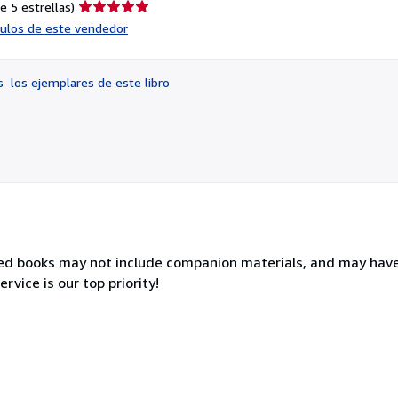
Calificación
e 5 estrellas)
del
ículos de este vendedor
vendedor:
5
de
os
los ejemplares de este libro
5
estrellas
sed books may not include companion materials, and may hav
rvice is our top priority!