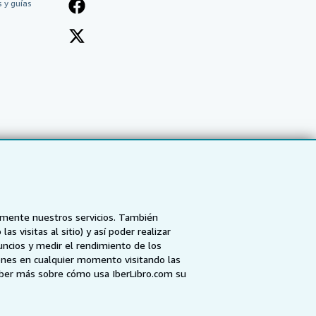
 y guías
tamente nuestros servicios. También
 visitas al sitio) y así poder realizar
uncios y medir el rendimiento de los
ones en cualquier momento visitando las
NZ
AbeBooks.ca
ZVAB.com
aber más sobre cómo usa IberLibro.com su