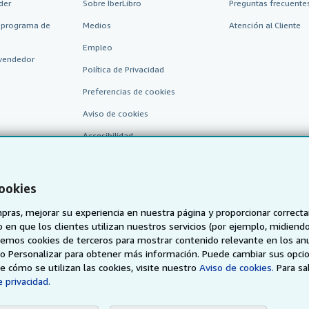
der
Sobre IberLibro
Preguntas frecuentes
 programa de
Medios
Atención al Cliente
Empleo
vendedor
Política de Privacidad
Preferencias de cookies
Aviso de cookies
Accesibilidad
cookies
pras, mejorar su experiencia en nuestra página y proporcionar correc
 que los clientes utilizan nuestros servicios (por ejemplo, midiendo las
aremos cookies de terceros para mostrar contenido relevante en los an
o o Personalizar para obtener más información. Puede cambiar sus opci
AbeBooks.de
AbeBooks.fr
AbeBooks.it
AbeBooks Aus/
 cómo se utilizan las cookies, visite nuestro
Aviso de cookies.
Para s
 privacidad.
BookFinder.com
Encuentre cualquier libro al mejor precio