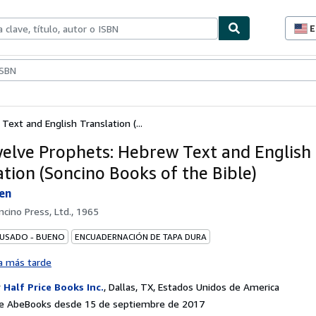
E
P
d
c
ionismo
Vendedores
Comenzar a vender
d
s
xt and English Translation (...
elve Prophets: Hebrew Text and English
ation (Soncino Books of the Bible)
hen
ncino Press, Ltd., 1965
 USADO - BUENO
ENCUADERNACIÓN DE TAPA DURA
a más tarde
r
Half Price Books Inc.
,
Dallas, TX, Estados Unidos de America
e AbeBooks desde 15 de septiembre de 2017