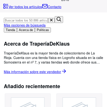
Colecciones
Ver todos los artículos
Contacto
Libros antiguos
Arte y coleccionismo
Más opciones de búsqueda
Vendedores
Tienda
Acerca de
Políticas
Comenzar a vender
Acerca de TraperíaDeKlaus
Ayuda
CERRAR
TraperíaDeKlaus es la mayor tienda de coleccionismo de La
Rioja. Cuenta con una tienda física en Logroño situada en la calle
Somosierra en el nº 7, y varias tiendas web donde ofrece sus
artículos, más de 50.000. Nuestro artículo estrella son los libros,
la mayoría de ellos de 2ª mano y que se encuentran en un
Más información sobre este
vendedor
estado de conservación correcto. Además de libros, en nuestras
tiendas podrás encontrar todo tipo de artículos: tebeos y cómic,
objetos curiosos, papelería antigua, discos de vinilo, dvd's, cd's,
Añadido recientemente
casetes, revistas, periódicos, cámaras fotográficas, minerales,
radios, monedas, billetes, postales, programas de cine y de
fiestas, camisetas de fútbol, bufandas, pins, llaveros, sellos... ¡y
todo lo que sea posible coleccionar en esta vida!