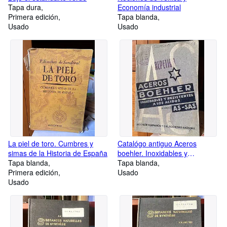
Tapa dura
Economía industrial
Primera edición
Tapa blanda
Usado
Usado
La piel de toro. Cumbres y
Catalógo antiguo Aceros
simas de la Historia de España
boehler. Inoxidables y
Tapa blanda
resistentes a los ácidos.
Tapa blanda
Primera edición
Marcas As-sas
Usado
Usado