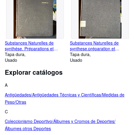
Substances Naturelles de
Substances Naturelles de
synthése. Préparations et
synthese.préparation et
méthodes de laboratoire.
Tapa dura
méthodes de laboratoire.
Tapa dura
Volumen X
Usado
Volumen VIIII
Usado
Explorar catálogos
A
Antigüedades/Antigüedades Técnicas y Científicas/Medidas de
Peso/Otras
C
Coleccionismo Deportivo/Álbumes y Cromos de Deportes/
Álbumes otros Deportes