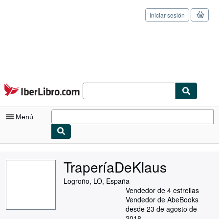
Iniciar sesión
Pasar al contenido principal
IberLibro.com
Menú
Mi cuenta
TraperíaDeKlaus
Consultar mis pedidos
Logroño, LO, España
Cerrar sesión
Vendedor de 4 estrellas
Vendedor de AbeBooks
Búsqueda avanzada
desde 23 de agosto de
2018