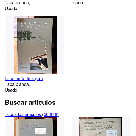
nuevos empleos
Tapa blanda
Usado
Usado
La almorta forrajera
Tapa blanda
Usado
Buscar artículos
Todos los artículos (50.886)