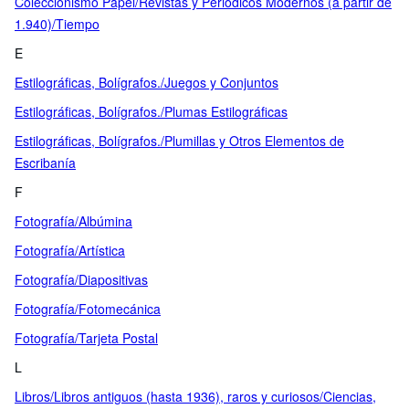
Coleccionismo Papel/Revistas y Periódicos Modernos (a partir de
1.940)/Tiempo
E
Estilográficas, Bolígrafos./Juegos y Conjuntos
Estilográficas, Bolígrafos./Plumas Estilográficas
Estilográficas, Bolígrafos./Plumillas y Otros Elementos de
Escribanía
F
Fotografía/Albúmina
Fotografía/Artística
Fotografía/Diapositivas
Fotografía/Fotomecánica
Fotografía/Tarjeta Postal
L
Libros/Libros antiguos (hasta 1936), raros y curiosos/Ciencias,