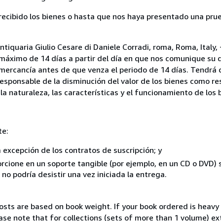
cibido los bienes o hasta que nos haya presentado una prue
ntiquaria Giulio Cesare di Daniele Corradi, roma, Roma, Italy
 máximo de 14 días a partir del día en que nos comunique su 
a mercancía antes de que venza el periodo de 14 días. Tendrá
responsable de la disminución del valor de los bienes como r
la naturaleza, las características y el funcionamiento de los 
te:
a excepción de los contratos de suscripción; y
rcione en un soporte tangible (por ejemplo, en un CD o DVD) si
o podría desistir una vez iniciada la entrega.
costs are based on book weight. If your book ordered is heavy 
ase note that for collections (sets of more than 1 volume) e