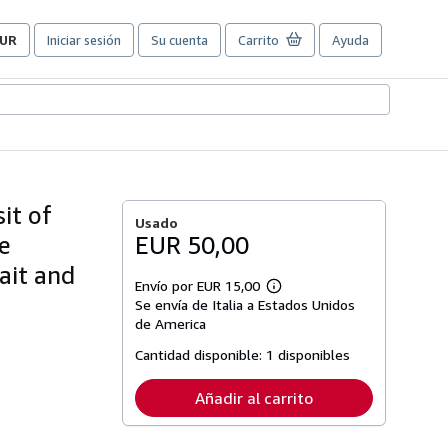
UR
Iniciar sesión
Su cuenta
Carrito
Ayuda
referencias
e
ompra
el
itio.
it of
Usado
e
EUR 50,00
ait and
Envío por EUR 15,00
Más
Se envía de Italia a Estados Unidos
información
sobre
de America
las
tarifas
Cantidad disponible:
1 disponibles
de
envío
Añadir al carrito