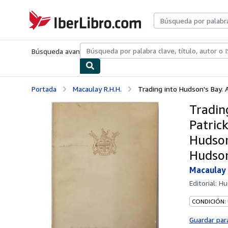
Pasar al contenido principal
IberLibro.com
Búsqueda avanzada
Colecciones
Libros antiguos
Arte y colecc
Portada
Macaulay R.H.H.
Trading into Hudson's Bay. A 
Trading
Patric
Hudson
Hudson
Macaulay 
Editorial:
Hu
CONDICIÓN:
Guardar par