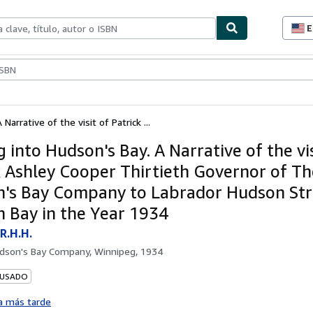
E
P
d
c
ionismo
Vendedores
Comenzar a vender
d
s
Narrative of the visit of Patrick ...
 into Hudson's Bay. A Narrative of the vis
k Ashley Cooper Thirtieth Governor of Th
's Bay Company to Labrador Hudson Str
 Bay in the Year 1934
R.H.H.
dson's Bay Company, Winnipeg, 1934
 USADO
a más tarde