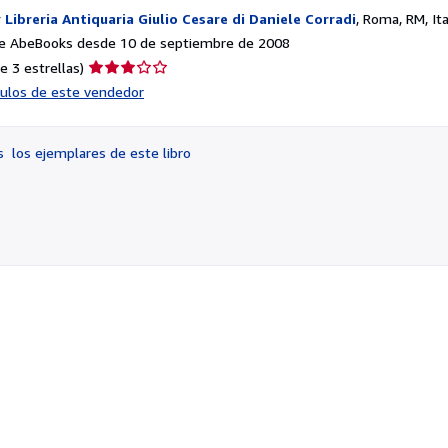
r
Libreria Antiquaria Giulio Cesare di Daniele Corradi
,
Roma, RM, Ita
e AbeBooks desde 10 de septiembre de 2008
Calificación
e 3 estrellas)
del
ículos de este vendedor
vendedor:
3
de
os
los ejemplares de este libro
5
estrellas