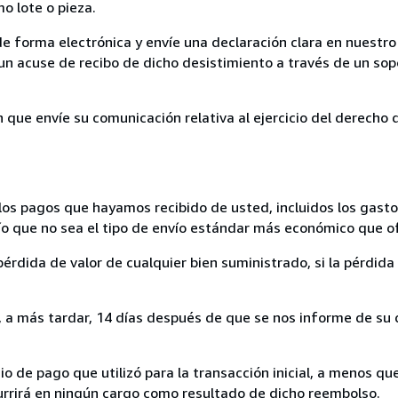
mo lote o pieza.
de forma electrónica y envíe una declaración clara en nuestro
un acuse de recibo de dicho desistimiento a través de un sop
n que envíe su comunicación relativa al ejercicio del derecho
los pagos que hayamos recibido de usted, incluidos los gasto
nvío que no sea el tipo de envío estándar más económico que 
rdida de valor de cualquier bien suministrado, si la pérdida 
a más tardar, 14 días después de que se nos informe de su d
 de pago que utilizó para la transacción inicial, a menos q
currirá en ningún cargo como resultado de dicho reembolso.