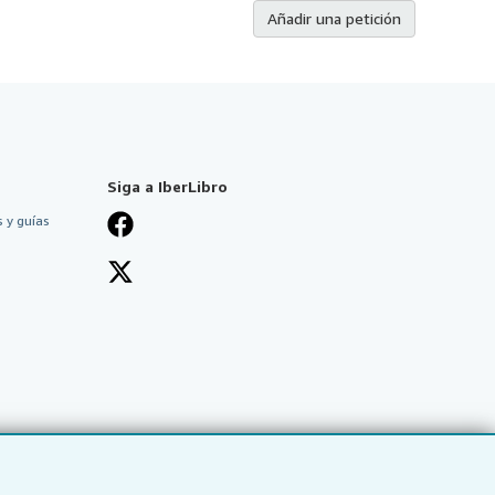
Añadir una petición
Siga a IberLibro
 y guías