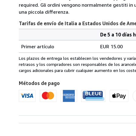
required. Gli ordini vengono normalmente gestiti in un 
una piccola differenza.
Tarifas de envío de Italia a Estados Unidos de Am
De 5 a 10 días 
Cantidad
Tarifas
del
Primer artículo
EUR 15.00
pedido
de
envío
Los plazos de entrega los establecen los vendedores y varían
de
retrasos y los compradores son responsables de los arancel
Italia
cargos adicionales para cubrir cualquier aumento en los coste
a
Métodos de pago
Estados
Unidos
de
America