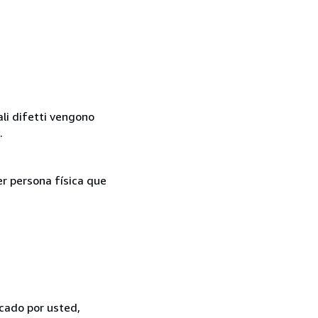
ali difetti vengono
.
er persona física que
icado por usted,