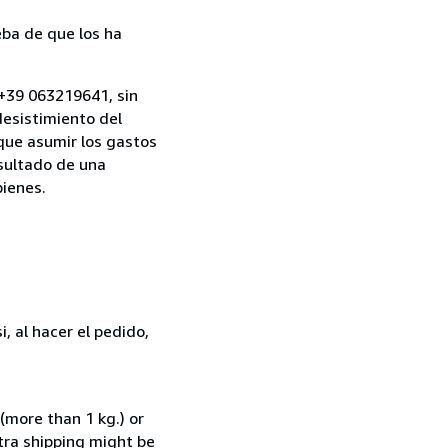
ba de que los ha
, +39 063219641, sin
desistimiento del
 que asumir los gastos
esultado de una
bienes.
, al hacer el pedido,
(more than 1 kg.) or
xtra shipping might be