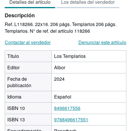
Detalles del artículo
Los detalles del vendedor
5
de
Descripción
5
estrellas
Ref. L118266. 22x16. 206 págs. Templarios 206 págs.
Templarios.
N° de ref. del artículo 118266
Contactar al vendedor
Denunciar este artículo
Título
Los Templarios
Editor
Albor
Fecha de
2024
publicación
Idioma
Español
ISBN 10
8496617556
ISBN 13
9788496617551
Encuadernación
Paperback