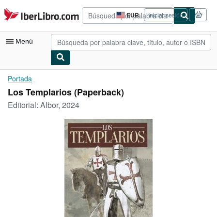
Pasar al contenido principal
IberLibro.com
EUR
Iniciar sesión
Preferencias
de
compra
Menú
del
sitio.
Mi cuenta
Portada
Los Templarios (Paperback)
Consultar mis pedidos
Editorial:
Albor, 2024
Búsqueda avanzada
Colecciones
Libros antiguos
Arte y coleccionismo
Vendedores
Comenzar a vender
Ayuda