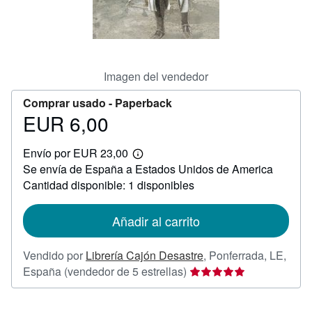
CERRAR
Imagen del vendedor
Comprar usado -
Paperback
EUR 6,00
Precio
EUR
Envío por EUR 23,00
6,00
Más
Se envía de España a Estados Unidos de America
información
sobre
Cantidad disponible: 1 disponibles
las
tarifas
de
Añadir al carrito
envío
Vendido por
Librería Cajón Desastre
,
Ponferrada, LE,
Calificación
España
(vendedor de 5 estrellas)
del
vendedor: