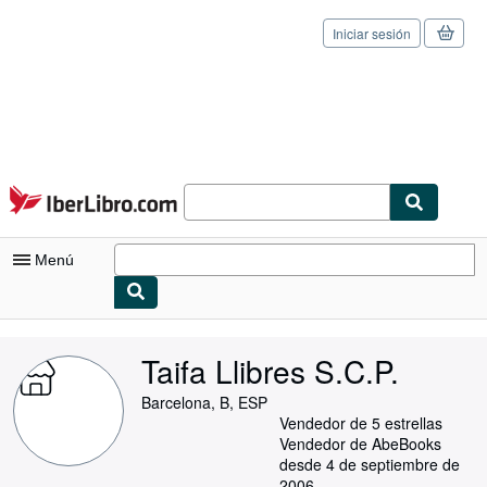
Iniciar sesión
Pasar al contenido principal
IberLibro.com
Menú
Mi cuenta
Taifa Llibres S.C.P.
Consultar mis pedidos
Barcelona, B, ESP
Cerrar sesión
Vendedor de 5 estrellas
Vendedor de AbeBooks
Búsqueda avanzada
desde 4 de septiembre de
2006