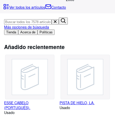
Colecciones
Ver todos los artículos
Contacto
Libros antiguos
Arte y coleccionismo
Más opciones de búsqueda
Vendedores
Tienda
Acerca de
Políticas
Comenzar a vender
Añadido recientemente
Ayuda
CERRAR
ESSE CABELO
PISTA DE HIELO, LA.
(PORTUGUÉS).
Usado
Usado