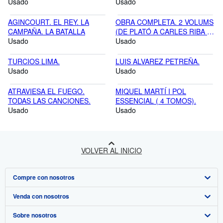
TOMOS).
Usado
Usado
AGINCOURT. EL REY. LA
OBRA COMPLETA. 2 VOLUMS
CAMPAÑA. LA BATALLA
(DE PLATÓ A CARLES RIBA +
Usado
CRÒNIQUES EUROPEAS).
Usado
TURCIOS LIMA.
LUIS ALVAREZ PETREÑA.
Usado
Usado
ATRAVIESA EL FUEGO.
MIQUEL MARTÍ I POL
TODAS LAS CANCIONES.
ESSENCIAL ( 4 TOMOS).
Usado
Usado
VOLVER AL INICIO
Compre con nosotros
Venda con nosotros
Búsqueda avanzada
Sobre nosotros
Colecciones
Comenzar a vender