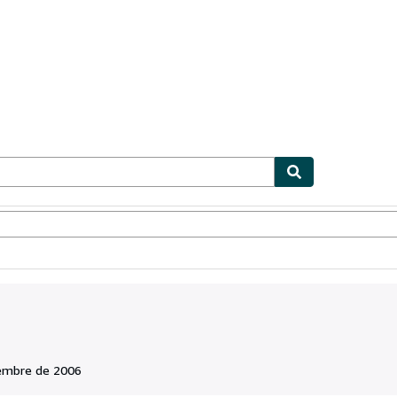
ionismo
Vendedores
Comenzar a vender
embre de 2006