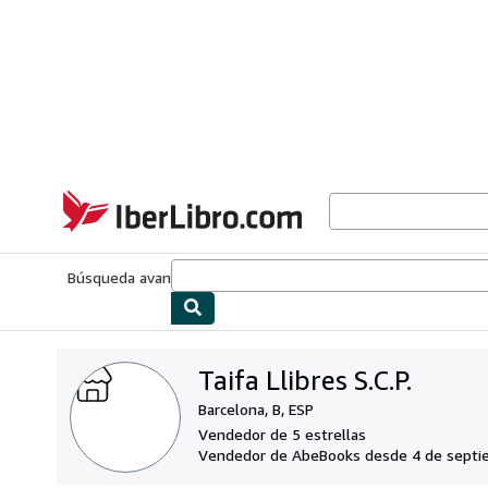
Pasar al contenido principal
IberLibro.com
Búsqueda avanzada
Colecciones
Libros antiguos
Arte y colecc
Taifa Llibres S.C.P.
Barcelona, B, ESP
Vendedor de 5 estrellas
Vendedor de AbeBooks desde 4 de septi