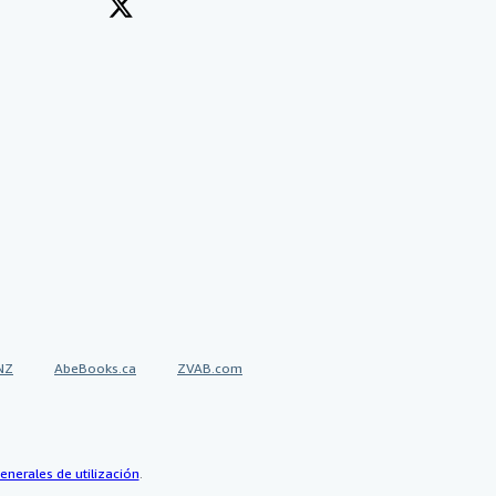
NZ
AbeBooks.ca
ZVAB.com
enerales de utilización
.