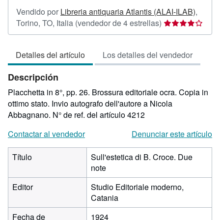
Vendido por
Libreria antiquaria Atlantis (ALAI-ILAB)
,
Calificación
Torino, TO, Italia
(vendedor de 4 estrellas)
del
vendedor:
Detalles del artículo
Los detalles del vendedor
4
de
Descripción
5
estrellas
Placchetta in 8°, pp. 26. Brossura editoriale ocra. Copia in
ottimo stato. Invio autografo dell'autore a Nicola
Abbagnano.
N° de ref. del artículo 4212
Contactar al vendedor
Denunciar este artículo
Título
Sull'estetica di B. Croce. Due
note
Editor
Studio Editoriale moderno,
Catania
Fecha de
1924