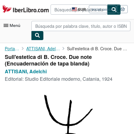
Pasar al contenido principal
IberLibro.com
EUR
Iniciar sesión
Preferencias
de
compra
Menú
del
sitio.
Mi cuenta
Portada
ATTISANI, Adelchi
Sull'estetica di B. Croce. Due note
Sull'estetica di B. Croce. Due note
Consultar mis pedidos
(Encuadernación de tapa blanda)
Búsqueda avanzada
ATTISANI, Adelchi
Editorial:
Studio Editoriale moderno, Catania, 1924
Colecciones
Libros antiguos
Arte y coleccionismo
Vendedores
Comenzar a vender
Ayuda