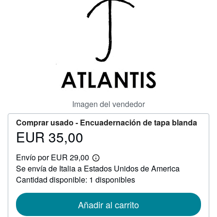
CERRAR
Imagen del vendedor
Comprar usado -
Encuadernación de tapa blanda
EUR 35,00
Precio
EUR
Envío por EUR 29,00
35,00
Más
Se envía de Italia a Estados Unidos de America
información
sobre
Cantidad disponible: 1 disponibles
las
tarifas
de
Añadir al carrito
envío