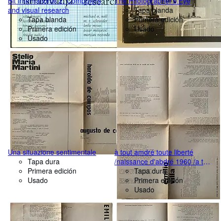
Bit International 2. Computers
The Photographer's Eye
and visual research
Tapa blanda
Tapa blanda
Primera edición
Primera edición
Usado
Usado
Una situazione sentimentale
à tout amdré toute liberté
Tapa dura
/naissance d'abdré 1960 /a tout
Primera edición
amier
Tapa dura
Usado
Primera edición
Usado