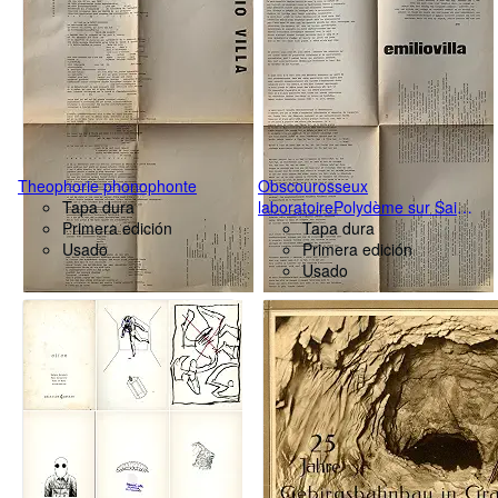
Theophorie phonophonte
Obscourosseux
Tapa dura
laboratoirePolydème sur Saint-
Primera edición
Siège-Ghaos
Tapa dura
Usado
Primera edición
Usado