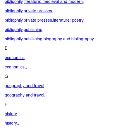
bibliophily,literature: medieval and modern,
bibliophily,private presses,
bibliophily,private presses,literature: poetry
bibliophily,publishing,
bibliophily,publishing,biography and bibliography
E
economics
economics,,
G
geography and travel
geography and travel,,
H
history
history,,