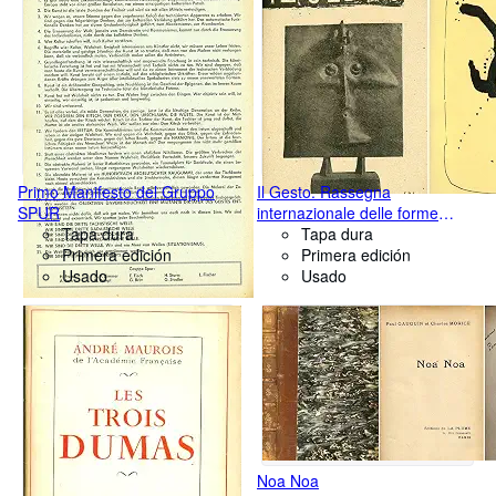
Primo Manifesto del Gruppo
Il Gesto. Rassegna
SPUR
internazionale delle forme
Tapa dura
libere
Tapa dura
Primera edición
Primera edición
Usado
Usado
Noa Noa