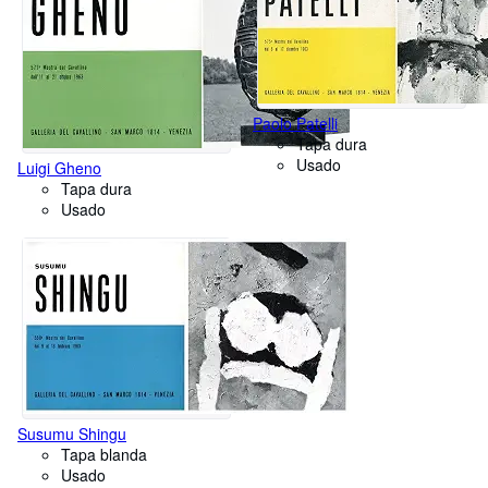
Paolo Patelli
Tapa dura
Usado
Luigi Gheno
Tapa dura
Usado
Susumu Shingu
Tapa blanda
Usado