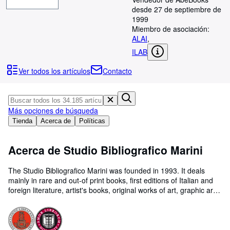
Colecciones
desde 27 de septiembre de
Libros antiguos
1999
Miembro de asociación:
Arte y coleccionismo
ALAI
,
ILAB
Vendedores
Ver todos los artículos
Contacto
Comenzar a vender
Ayuda
CERRAR
Más opciones de búsqueda
Tienda
Acerca de
Políticas
Acerca de Studio Bibliografico Marini
The Studio Bibliografico Marini was founded in 1993. It deals
mainly in rare and out-of print books, first editions of Italian and
foreign literature, artist's books, original works of art, graphic art,
volumes with etchings, illustrated books, private press printings
and books on the history of all these fields. Its search engine
allows visitors to browse our database of 40,000 books on
contemporary art and literature, from original texts and