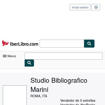
Iniciar sesión
Pasar al contenido principal
IberLibro.com
Menú
Mi cuenta
Studio Bibliografico
Consultar mis pedidos
Marini
Cerrar sesión
ROMA, ITA
Búsqueda avanzada
Vendedor de 5 estrellas
Vendedor de AbeBooks