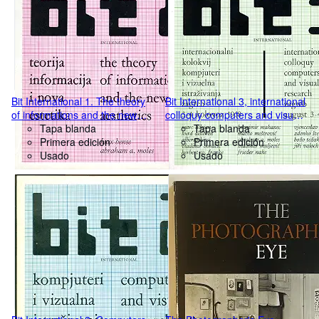
Bit International 1. The theory
Bit International 3, international
of informations and the new
colloquy computers and visual
aesthetics
Tapa blanda
research zagreb, august 3-4
Tapa blanda
Primera edición
1968
Primera edición
Usado
Usado