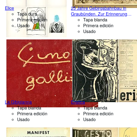
Elice
25 Jahre Gebirgsbahnbau in
Tapa dura
Graubünden. Zur Erinnerung
Primera edición
an die Albulabahneröffnung
Tapa blanda
Usado
Primera edición
Usado
La Gibigianna
Eristica
Tapa blanda
Tapa blanda
Primera edición
Primera edición
Usado
Usado