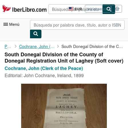
Pasar al contenido principal
IberLibro.com
EUR
Iniciar sesión
Preferencias
de
compra
Menú
del
sitio.
Mi cuenta
Portada
Cochrane, John (Clerk of the Peace)
South Donegal Division of the County of Donegal Registration ...
South Donegal Division of the County of
Consultar mis pedidos
Donegal Registration Unit of Laghey (Soft cover)
Búsqueda avanzada
Cochrane, John (Clerk of the Peace)
Editorial:
John Cochrane, Ireland, 1899
Colecciones
Libros antiguos
Arte y coleccionismo
Vendedores
Comenzar a vender
Ayuda