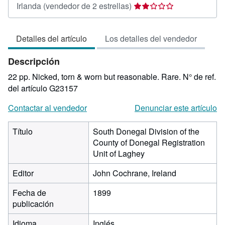
Calificación
Irlanda
(vendedor de 2 estrellas)
del
vendedor:
Detalles del artículo
Los detalles del vendedor
2
de
Descripción
5
estrellas
22 pp. Nicked, torn & worn but reasonable. Rare.
N° de ref.
del artículo G23157
Contactar al vendedor
Denunciar este artículo
Título
South Donegal Division of the
County of Donegal Registration
Unit of Laghey
Editor
John Cochrane, Ireland
Fecha de
1899
publicación
Idioma
Inglés