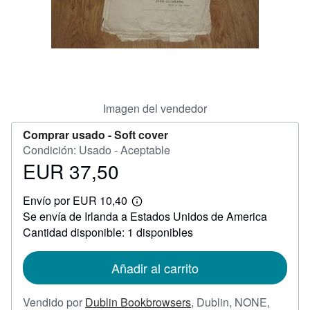
CERRAR
Imagen del vendedor
Comprar usado -
Soft cover
Condición: Usado - Aceptable
EUR 37,50
Precio
EUR
Envío por EUR 10,40
37,50
Más
Se envía de Irlanda a Estados Unidos de America
información
sobre
Cantidad disponible: 1 disponibles
las
tarifas
de
Añadir al carrito
envío
Vendido por
Dublin Bookbrowsers
,
Dublin, NONE,