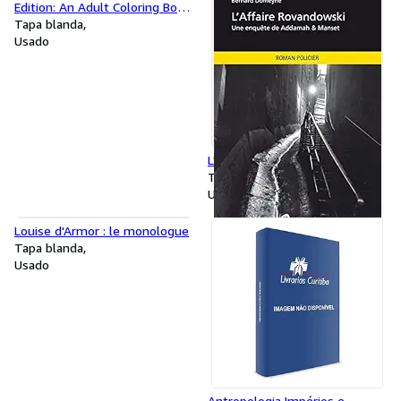
Edition: An Adult Coloring Book
with 40 Swear Words to Color
Tapa blanda
and Relax
Usado
L'Affaire Rovandowski
Tapa blanda
Usado
Louise d'Armor : le monologue
Tapa blanda
Usado
Antropologia,Impérios e