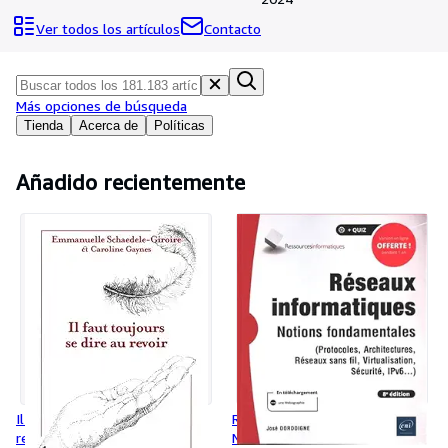
Colecciones
Ver todos los artículos
Contacto
Libros antiguos
Arte y coleccionismo
Más opciones de búsqueda
Vendedores
Tienda
Acerca de
Políticas
Comenzar a vender
Ayuda
Añadido recientemente
CERRAR
Il faut toujours se dire au
Réseaux informatiques -
revoir
Notions fondamentales (8e