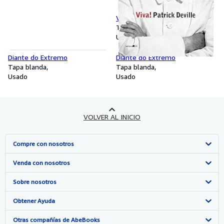
Viva!
Tapa blanda
Usado
Diante do Extremo
Diante do Extremo
Tapa blanda
Tapa blanda
Usado
Usado
VOLVER AL INICIO
Compre con nosotros
Búsqueda avanzada
Venda con nosotros
Colecciones
Comenzar a vender
Sobre nosotros
Mi cuenta
Únase a nuestro programa de afiliados
Sobre IberLibro
Obtener Ayuda
Mis pedidos
Recomiende un vendedor
Medios
Preguntas frecuentes y guías
Otras compañías de AbeBooks