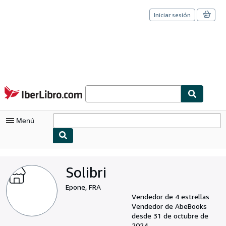
Iniciar sesión
Pasar al contenido principal
IberLibro.com
Menú
Mi cuenta
Solibri
Consultar mis pedidos
Epone, FRA
Cerrar sesión
Vendedor de 4 estrellas
Vendedor de AbeBooks
Búsqueda avanzada
desde 31 de octubre de
2024