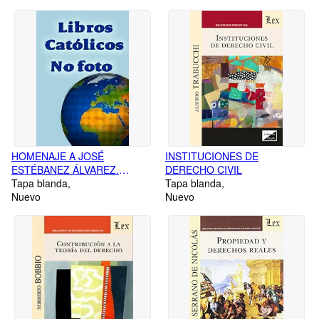
HOMENAJE A JOSÉ
INSTITUCIONES DE
ESTÉBANEZ ÁLVAREZ.
DERECHO CIVIL
LECTURAS GEOGRÁFICAS 2
Tapa blanda
Tapa blanda
VOLS
Nuevo
Nuevo