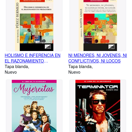
HOLISMO E INFERENCIA EN
NI MENORES, NI JOVENES, NI
EL RAZONAMIENTO
CONFLICTIVOS, NI LOCOS
PROBATORIO
Tapa blanda
Tapa blanda
Nuevo
Nuevo