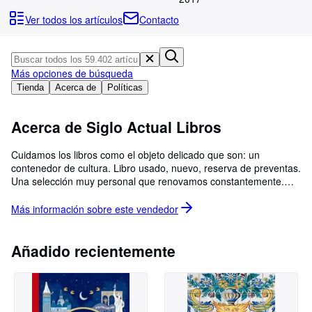
Colecciones
Ver todos los artículos
Contacto
Libros antiguos
Arte y coleccionismo
Más opciones de búsqueda
Vendedores
Tienda
Acerca de
Políticas
Comenzar a vender
Acerca de Siglo Actual Libros
Ayuda
CERRAR
Cuidamos los libros como el objeto delicado que son: un
contenedor de cultura. Libro usado, nuevo, reserva de preventas.
Una selección muy personal que renovamos constantemente.
Envío de libros editados en Castellano a todo el mundo. PEDIDO
MINIMO 5 + gastos de envío
Más información sobre este
vendedor
Añadido recientemente