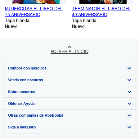
MUJERCITAS EL LIBRO DEL
TERMINATOR EL LIBRO DEL
75 ANIVERSARIO
40 ANIVERSARIO
Tapa blanda
Tapa blanda
Nuevo
Nuevo
VOLVER AL INICIO
Compre con nosotros
Venda con nosotros
Búsqueda avanzada
Sobre nosotros
Colecciones
Comenzar a vender
Obtener Ayuda
Mi cuenta
Únase a nuestro programa de afiliados
Sobre IberLibro
Otras compañías de AbeBooks
Mis pedidos
Recomiende un vendedor
Medios
Preguntas frecuentes y guías
Siga a IberLibro
Ver carrito
Empleo
Atención al Cliente
AbeBooks.com
Política de Privacidad
AbeBooks.co.uk