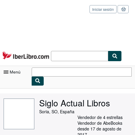
Iniciar sesión
Pasar al contenido principal
IberLibro.com
Menú
Mi cuenta
Siglo Actual Libros
Consultar mis pedidos
Soria, SO, España
Cerrar sesión
Vendedor de 4 estrellas
Vendedor de AbeBooks
Búsqueda avanzada
desde 17 de agosto de
2017