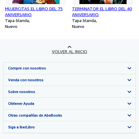
MUJERCITAS EL LIBRO DEL 75
TERMINATOR EL LIBRO DEL 40
ANIVERSARIO
ANIVERSARIO
Tapa blanda
Tapa blanda
Nuevo
Nuevo
VOLVER AL INICIO
Compre con nosotros
Búsqueda avanzada
Venda con nosotros
Colecciones
Comenzar a vender
Sobre nosotros
Mi cuenta
Únase a nuestro programa de afiliados
Sobre IberLibro
Obtener Ayuda
Mis pedidos
Recomiende un vendedor
Medios
Preguntas frecuentes y guías
Otras compañías de AbeBooks
Ver carrito
Empleo
Atención al Cliente
AbeBooks.com
Siga a IberLibro
Política de Privacidad
AbeBooks.co.uk