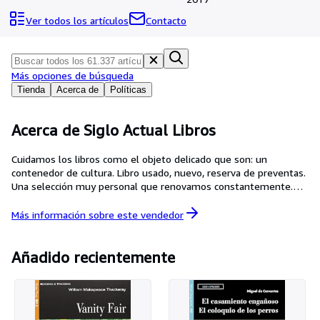
Colecciones
Ver todos los artículos
Contacto
Libros antiguos
Arte y coleccionismo
Más opciones de búsqueda
Vendedores
Tienda
Acerca de
Políticas
Comenzar a vender
Ayuda
Acerca de Siglo Actual Libros
CERRAR
Cuidamos los libros como el objeto delicado que son: un
contenedor de cultura. Libro usado, nuevo, reserva de preventas.
Una selección muy personal que renovamos constantemente.
Envío de libros editados en Castellano a todo el mundo. PEDIDO
MINIMO 5 + gastos de envío
Más información sobre este
vendedor
Añadido recientemente