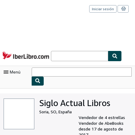
Iniciar sesión
Pasar al contenido principal
IberLibro.com
Menú
Mi cuenta
Siglo Actual Libros
Consultar mis pedidos
Soria, SO, España
Cerrar sesión
Vendedor de 4 estrellas
Vendedor de AbeBooks
Búsqueda avanzada
desde 17 de agosto de
2017