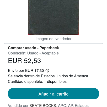
CERRAR
Imagen del vendedor
Comprar usado -
Paperback
Condición: Usado - Aceptable
EUR 52,53
Precio
EUR
Envío por EUR 17,30
52,53
Más
Se envía dentro de Estados Unidos de America
información
sobre
Cantidad disponible: 1 disponibles
las
tarifas
de
Añadir al carrito
envío
Vendido por
SEATE BOOKS
,
APO, AP, Estados