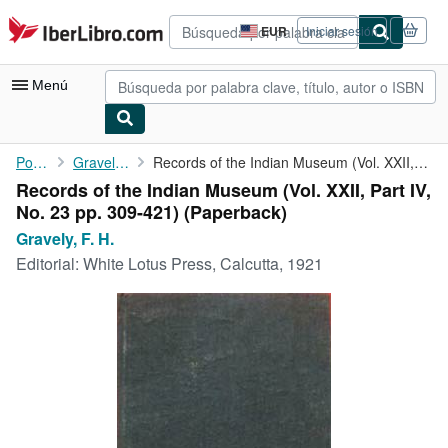
Pasar al contenido principal
IberLibro.com
EUR
Iniciar sesión
Preferencias
de
compra
Menú
del
sitio.
Mi cuenta
Portada
Gravely, F. H.
Records of the Indian Museum (Vol. XXII, Part IV, No. 23 pp. 309...
Records of the Indian Museum (Vol. XXII, Part IV,
Consultar mis pedidos
No. 23 pp. 309-421) (Paperback)
Búsqueda avanzada
Gravely, F. H.
Editorial:
White Lotus Press, Calcutta, 1921
Colecciones
Libros antiguos
Arte y coleccionismo
Vendedores
Comenzar a vender
Ayuda