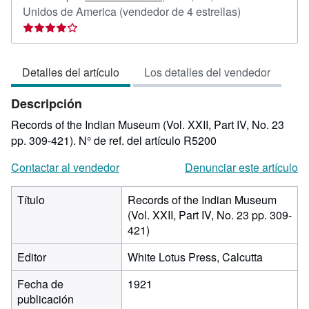
Calificación
Unidos de America
(vendedor de 4 estrellas)
del
vendedor:
4
Detalles del artículo
Los detalles del vendedor
de
5
Descripción
estrellas
Records of the Indian Museum (Vol. XXII, Part IV, No. 23
pp. 309-421).
N° de ref. del artículo R5200
Contactar al vendedor
Denunciar este artículo
Título
Records of the Indian Museum
(Vol. XXII, Part IV, No. 23 pp. 309-
421)
Editor
White Lotus Press, Calcutta
Fecha de
1921
publicación