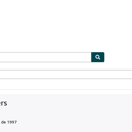
ionismo
Vendedores
Comenzar a vender
ers
 de 1997