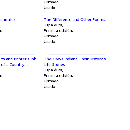
Firmado
Usado
ountries.
The Difference and Other Poems.
Tapa dura
n
Primera edición
Firmado
Usado
's and Printer's Ink.
The Kiowa Indians Their History &
 of a Country
Life Stories
rvations about
Tapa dura
 and Things.
n
Primera edición
Firmado
Usado