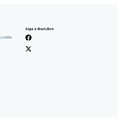
Siga a IberLibro
 y guías