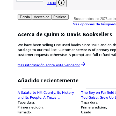
TXBA
Tienda
Acerca de
Políticas
Más opciones de búsqued
Acerca de Quinn & Davis Booksellers
We have been selling Fine used books since 1985 and on the 
catalogs to our mail list. Customer service is of primary im
customer requests otherwise. A prompt and full refund wil
Más información sobre este
vendedor
Añadido recientemente
A Salute to Hill County, Its History
The Boy on Fairfield
and Its People. A Texas
Ted Geisel Grew Up 
Sesquicentennial Celebration
Tapa dura
Seuss.
Tapa dura
Primera edición
Primera edición
Firmado
Usado