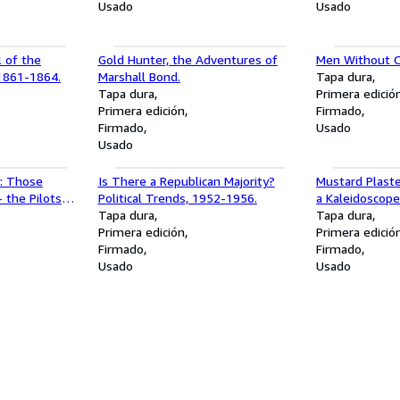
Usado
Usado
l of the
Gold Hunter, the Adventures of
Men Without C
 1861-1864.
Marshall Bond.
Tapa dura
Tapa dura
Primera edició
Primera edición
Firmado
Firmado
Usado
Usado
y: Those
Is There a Republican Majority?
Mustard Plaster
 the Pilots
Political Trends, 1952-1956.
a Kaleidoscope
Tapa dura
Doctor's Obse
Tapa dura
Primera edición
People, Places
Primera edició
Firmado
Firmado
Usado
Usado