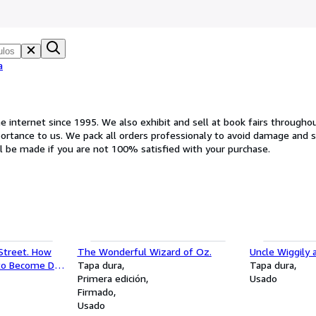
a
internet since 1995. We also exhibit and sell at book fairs throughout 
portance to us. We pack all orders professionaly to avoid damage and sh
l be made if you are not 100% satisfied with your purchase.
 Street. How
The Wonderful Wizard of Oz.
Uncle Wiggily 
to Become Dr.
Tapa dura
Tapa dura
Primera edición
Usado
Firmado
Usado