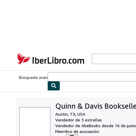
Pasar al contenido principal
IberLibro.com
Búsqueda avanzada
Colecciones
Libros antiguos
Arte y colecc
Quinn & Davis Booksell
Austin, TX, USA
Vendedor de 5 estrellas
Vendedor de AbeBooks desde 16 de junio
Miembro de asociación: