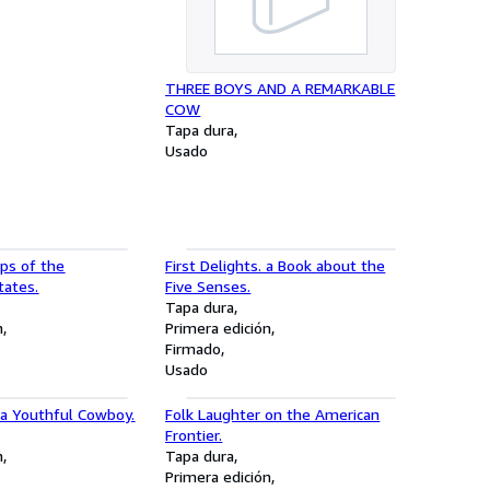
THREE BOYS AND A REMARKABLE
COW
Tapa dura
Usado
ps of the
First Delights. a Book about the
tates.
Five Senses.
Tapa dura
n
Primera edición
Firmado
Usado
a Youthful Cowboy.
Folk Laughter on the American
Frontier.
n
Tapa dura
Primera edición