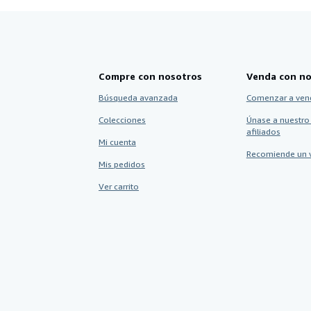
Compre con nosotros
Venda con no
Búsqueda avanzada
Comenzar a ven
Colecciones
Únase a nuestro
afiliados
Mi cuenta
Recomiende un 
Mis pedidos
Ver carrito