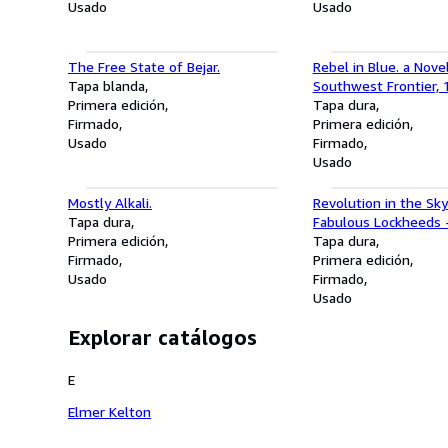
Usado
Usado
The Free State of Bejar.
Rebel in Blue. a Nove
Tapa blanda
Southwest Frontier,
Primera edición
Tapa dura
Firmado
Primera edición
Usado
Firmado
Usado
Mostly Alkali.
Revolution in the Sk
Tapa dura
Fabulous Lockheeds -
Primera edición
Who Flew Them.
Tapa dura
Firmado
Primera edición
Usado
Firmado
Usado
Explorar catálogos
E
Elmer Kelton