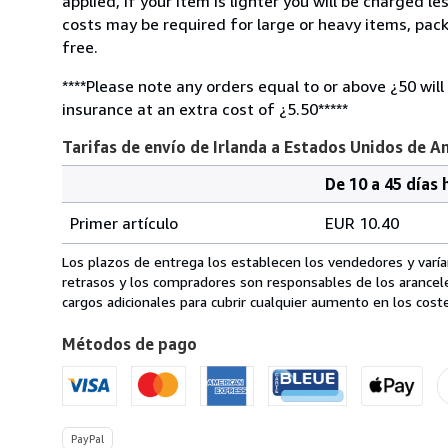
applied, if your item is lighter you will be charged l
costs may be required for large or heavy items, pac
free.
****Please note any orders equal to or above ¿50 will
insurance at an extra cost of ¿5.50*****
Tarifas de envío de Irlanda a Estados Unidos de A
De 10 a 45 días 
Cantidad
Tarifas
del
Primer artículo
EUR 10.40
pedido
de
envío
Los plazos de entrega los establecen los vendedores y varían
de
retrasos y los compradores son responsables de los arancel
Irlanda
cargos adicionales para cubrir cualquier aumento en los coste
a
Métodos de pago
Estados
Unidos
de
America
PayPal