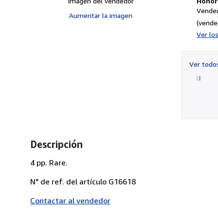
Imagen del vendedor
Honori
Vended
Aumentar la imagen
(vende
Ver lo
Ver tod
Descripción
4 pp. Rare.
N° de ref. del artículo G16618
Contactar al vendedor