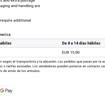
ess and extra postage
kaging and handling are
 require additional
merica
hábiles
De 8 a 14 días hábiles
EUR 15.90
 según el transportista y la ubicación. Los pedidos que pasan por la 
es o tarifas asociadas. Los vendedores pueden ponerse en contacto co
s de envío de los artículos.