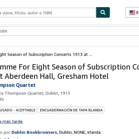
E
P
d
c
ionismo
Vendedores
Comenzar a vender
d
s
ht Season of Subscription Concerts 1913 at ...
mme For Eight Season of Subscription C
t Aberdeen Hall, Gresham Hotel
mpson Quartet
ra Thompson Quartet, Dublin, 1913
és
 USADO - ACEPTABLE
ENCUADERNACIÓN DE TAPA BLANDA
a más tarde
o por
Dublin Bookbrowsers
,
Dublin, NONE, Irlanda