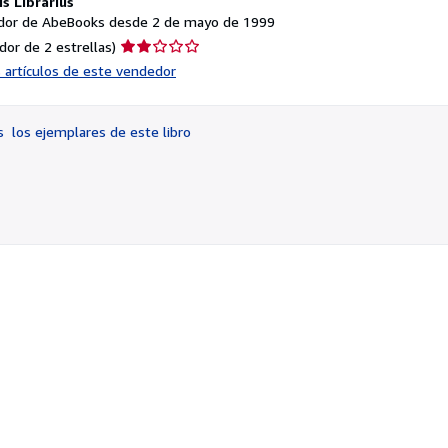
s Librarius
or de AbeBooks desde 2 de mayo de 1999
Calificación
dor de 2 estrellas)
del
s artículos de este vendedor
vendedor:
2
de
os
los ejemplares de este libro
5
estrellas