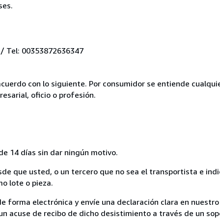
ses.
 / Tel: 00353872636347
acuerdo con lo siguiente. Por consumidor se entiende cualqui
esarial, oficio o profesión.
de 14 días sin dar ningún motivo.
sde que usted, o un tercero que no sea el transportista e ind
mo lote o pieza.
de forma electrónica y envíe una declaración clara en nuestro
un acuse de recibo de dicho desistimiento a través de un sop