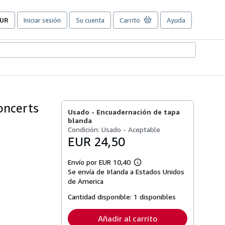
UR
Iniciar sesión
Su cuenta
Carrito
Ayuda
referencias
e
ompra
el
itio.
oncerts
Usado -
Encuadernación de tapa
blanda
Condición: Usado - Aceptable
EUR 24,50
Envío por EUR 10,40
Más
Se envía de Irlanda a Estados Unidos
información
sobre
de America
las
tarifas
Cantidad disponible:
1 disponibles
de
envío
Añadir al carrito