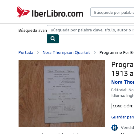
Pasar al contenido principal
IberLibro.com
Búsqueda avanzada
Colecciones
Libros antiguos
Arte y colecc
Portada
Nora Thompson Quartet
Programme For Eig
Progra
1913 a
Nora Tho
Editorial:
No
Idioma:
Ingl
CONDICIÓN:
Guardar par
Vendid