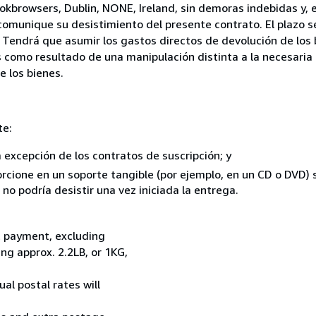
okbrowsers, Dublin, NONE, Ireland, sin demoras indebidas y, e
comunique su desistimiento del presente contrato. El plazo s
 Tendrá que asumir los gastos directos de devolución de los 
s como resultado de una manipulación distinta a la necesaria 
e los bienes.
te:
a excepción de los contratos de suscripción; y
rcione en un soporte tangible (por ejemplo, en un CD o DVD) si
o podría desistir una vez iniciada la entrega.
t payment, excluding
g approx. 2.2LB, or 1KG,
al postal rates will