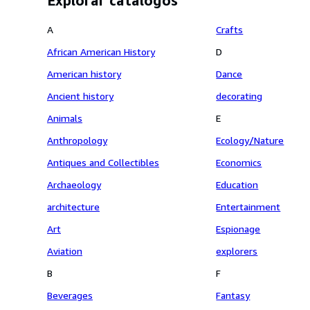
Explorar catálogos
A
Crafts
African American History
D
American history
Dance
Ancient history
decorating
Animals
E
Anthropology
Ecology/Nature
Antiques and Collectibles
Economics
Archaeology
Education
architecture
Entertainment
Art
Espionage
Aviation
explorers
B
F
Beverages
Fantasy