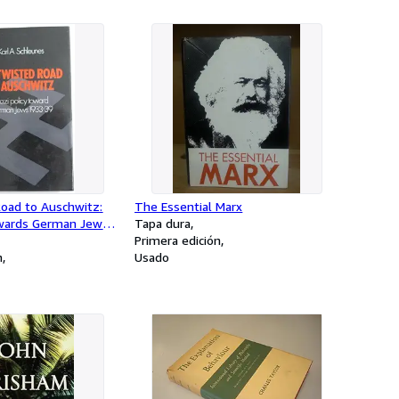
oad to Auschwitz:
The Essential Marx
owards German Jews,
Tapa dura
Primera edición
n
Usado