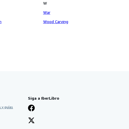
W
War
n
Wood Carving
Siga a IberLibro
 y guías