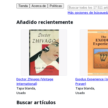
Tienda
Acerca de
Políticas
Más opciones de búsqued
Añadido recientemente
Doctor Zhivago (Vintage
Exodus Experience (J
International)
Prayer)
Tapa blanda
Tapa blanda
Usado
Usado
Buscar artículos