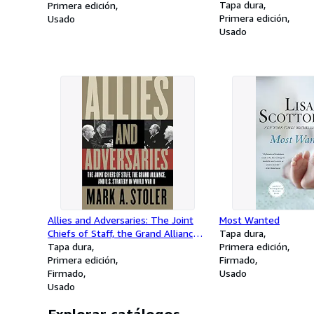
Tapa dura
Primera edición
Primera edición
Usado
Usado
Allies and Adversaries: The Joint
Most Wanted
Chiefs of Staff, the Grand Alliance,
Tapa dura
and U.S. Strategy in World War II
Tapa dura
Primera edición
Primera edición
Firmado
Firmado
Usado
Usado