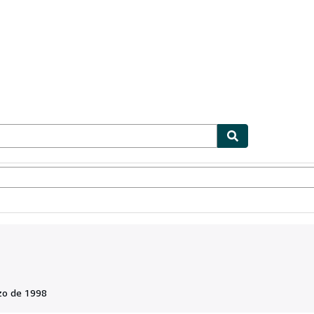
ionismo
Vendedores
Comenzar a vender
zo de 1998