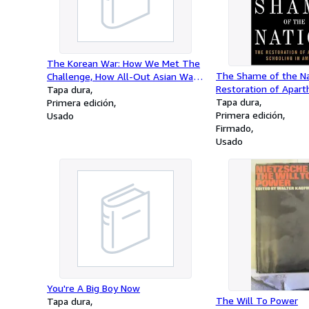
The Korean War: How We Met The
The Shame of the Na
Challenge, How All-Out Asian War
Restoration of Apart
Was Averted, Why Macarthur Was
Tapa dura
in America
Tapa dura
Dismissed, Why Today's War
Primera edición
Primera edición
Objectives Must Be Limited
Usado
Firmado
Usado
You're A Big Boy Now
The Will To Power
Tapa dura