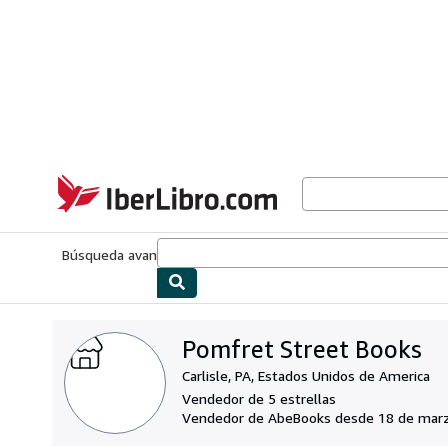
Pasar al contenido principal
IberLibro.com
Búsqueda avanzada
Colecciones
Libros antiguos
Arte y colecc
Pomfret Street Books
Carlisle, PA, Estados Unidos de America
Vendedor de 5 estrellas
Vendedor de AbeBooks desde 18 de mar