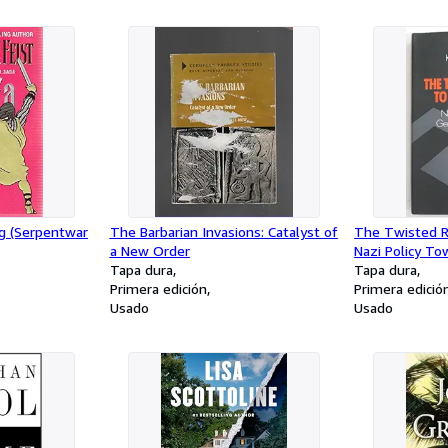
g (Serpentwar
The Barbarian Invasions: Catalyst of
The Twisted R
a New Order
Nazi Policy T
Tapa dura
1933-39
Tapa dura
Primera edición
Primera edició
Usado
Usado