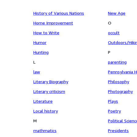
History of Various Nations
New Age
Home Improvement
O
How to Write
occult
Humor
Outdoors/Hiki
Hunting
P
L
parenting
law
Pennsylvania H
Literary Biography
Philosophy
Literary criticism
Photography
Literature
Plays
Local history
Poetry
M
Political Scienc
mathmatics
Presidents