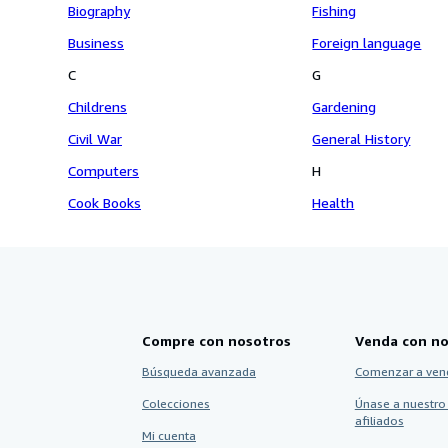
Biography
Fishing
Business
Foreign language
C
G
Childrens
Gardening
Civil War
General History
Computers
H
Cook Books
Health
Compre con nosotros
Venda con no
Búsqueda avanzada
Comenzar a ven
Colecciones
Únase a nuestro
afiliados
Mi cuenta