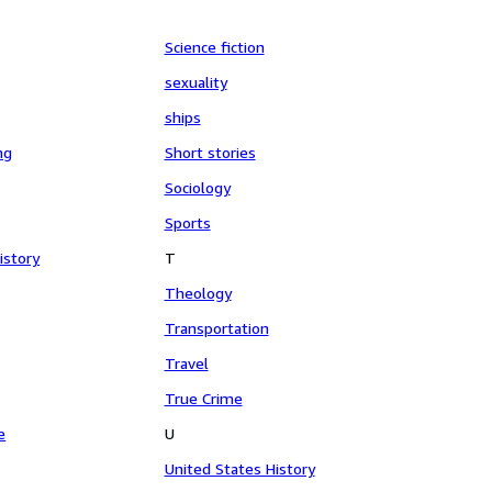
Science fiction
sexuality
ships
ng
Short stories
Sociology
Sports
istory
T
Theology
Transportation
Travel
True Crime
e
U
United States History