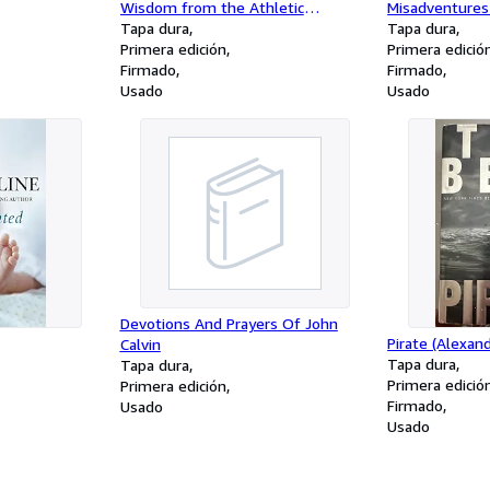
Wisdom from the Athletic
Misadventures
Industry's Finest
Tapa dura
Tapa dura
Primera edición
Primera edició
Firmado
Firmado
Usado
Usado
Devotions And Prayers Of John
Pirate (Alexan
Calvin
Tapa dura
Tapa dura
Primera edició
Primera edición
Firmado
Usado
Usado