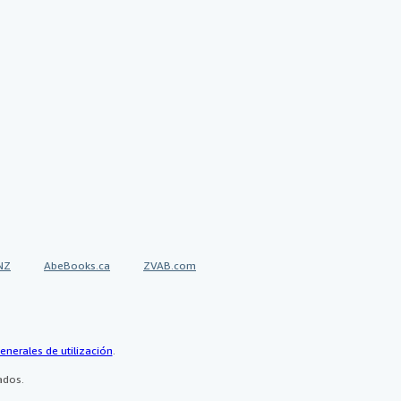
NZ
AbeBooks.ca
ZVAB.com
enerales de utilización
.
ados.