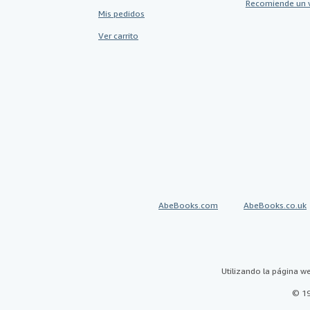
Recomiende un 
Mis pedidos
Ver carrito
AbeBooks.com
AbeBooks.co.uk
Utilizando la página w
© 19