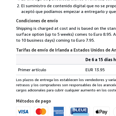
El suministro de contenido digital que no se propo
aceptó que podíamos empezar a entregarlo y que n
Condiciones de envío
Shipping is charged at cost and is based on the stan
surface option (up to 5 weeks) comes to Euro 8.95. A
to 10 business days) coming to Euro 7.95.
Tarifas de envío de Irlanda a Estados Unidos de A
De 6 a 15 días 
Cantidad
Tarifas
del
Primer artículo
EUR 13.95
pedido
de
envío
Los plazos de entrega los establecen los vendedores y varían
de
retrasos y los compradores son responsables de los arancel
Irlanda
cargos adicionales para cubrir cualquier aumento en los coste
a
Métodos de pago
Estados
Unidos
de