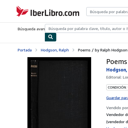
Pasar al contenido principal
IberLibro.com
Búsqueda avanzada
Colecciones
Libros antiguos
Arte y colecc
Portada
Hodgson, Ralph
Poems / by Ralph Hodgson
Poems 
Hodgson,
Editorial:
Lo
CONDICIÓN:
Guardar par
Vendido po
Vendedor d
(vendedor d