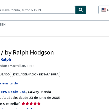
E
P
d
c
ionismo
Vendedores
Comenzar a vender
d
s
/ by Ralph Hodgson
 Ralph
ndon : Macmillan, 1918
 USADO
ENCUADERNACIÓN DE TAPA DURA
a más tarde
r
MW Books Ltd.
,
Galway, Irlanda
e AbeBooks desde 23 de junio de 2003
Calificación
e 5 estrellas)
del