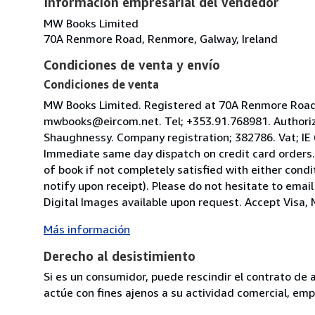
Información empresarial del vendedor
MW Books Limited
70A Renmore Road, Renmore, Galway, Ireland
Condiciones de venta y envío
Condiciones de venta
MW Books Limited. Registered at 70A Renmore Road, 
mwbooks@eircom.net. Tel; +353.91.768981. Authoriz
Shaughnessy. Company registration; 382786. Vat; IE
Immediate same day dispatch on credit card orders.
of book if not completely satisfied with either condi
notify upon receipt). Please do not hesitate to emai
Digital Images available upon request. Accept Visa, M
Más información
Derecho al desistimiento
Si es un consumidor, puede rescindir el contrato de 
actúe con fines ajenos a su actividad comercial, empr