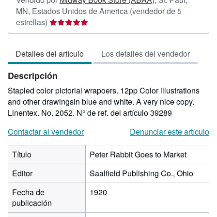
MN, Estados Unidos de America
(vendedor de 5
Calificación
estrellas)
del
vendedor:
Detalles del artículo
Los detalles del vendedor
5
de
Descripción
5
estrellas
Stapled color pictorial wrapoers. 12pp Color illustrations
and other drawingsin blue and white. A very nice copy.
Linentex. No. 2052.
N° de ref. del artículo 39289
Contactar al vendedor
Denunciar este artículo
Título
Peter Rabbit Goes to Market
Editor
Saalfield Publishing Co., Ohio
Fecha de
1920
publicación