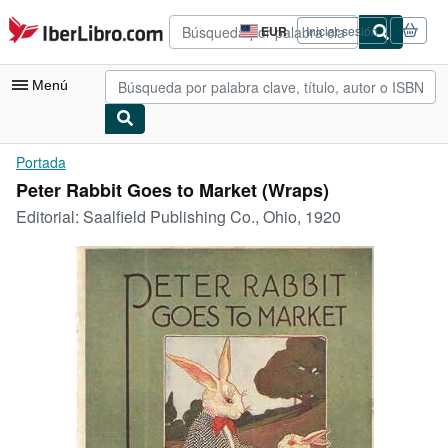
Pasar al contenido principal
IberLibro.com
EUR
Iniciar sesión
Preferencias
de
compra
Menú
del
sitio.
Mi cuenta
Portada
Peter Rabbit Goes to Market (Wraps)
Consultar mis pedidos
Editorial:
Saalfield Publishing Co., Ohio, 1920
Búsqueda avanzada
Colecciones
Libros antiguos
Arte y coleccionismo
Vendedores
Comenzar a vender
Ayuda