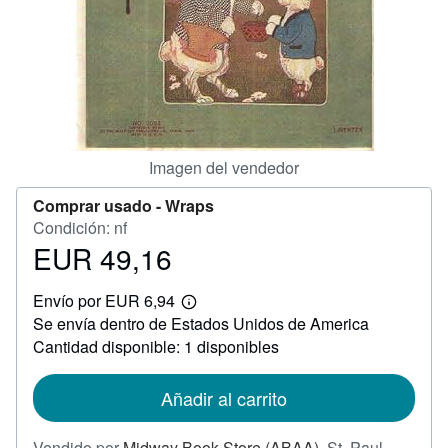
CERRAR
Imagen del vendedor
Comprar usado -
Wraps
Condición: nf
EUR 49,16
Precio
EUR
Envío por EUR 6,94
49,16
Más
Se envía dentro de Estados Unidos de America
información
sobre
Cantidad disponible: 1 disponibles
las
tarifas
de
Añadir al carrito
envío
Vendido por
Midway Book Store (ABAA)
,
St. Paul,