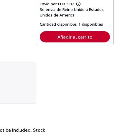
Envío por EUR 5,82
Más
Se envía de Reino Unido a Estados
información
sobre
Unidos de America
las
tarifas
Cantidad disponible:
1 disponibles
de
envío
Añadir al carrito
ot be included. Stock