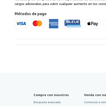
Reino
cargos adicionales para cubrir cualquier aumento en los coste
Unido
Métodos de pago
a
Estados
Unidos
de
America
Compre con nosotros
Venda con no
Búsqueda avanzada
Comenzar a ven