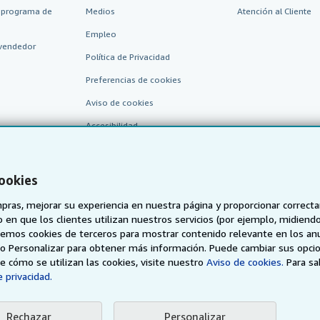
 programa de
Medios
Atención al Cliente
Empleo
vendedor
Política de Privacidad
Preferencias de cookies
Aviso de cookies
Accesibilidad
cookies
pras, mejorar su experiencia en nuestra página y proporcionar correc
 que los clientes utilizan nuestros servicios (por ejemplo, midiendo las
aremos cookies de terceros para mostrar contenido relevante en los an
o o Personalizar para obtener más información. Puede cambiar sus opci
AbeBooks.de
AbeBooks.fr
AbeBooks.it
AbeBooks Aus/
 cómo se utilizan las cookies, visite nuestro
Aviso de cookies.
Para s
 privacidad.
BookFinder.com
Encuentre cualquier libro al mejor precio
Rechazar
Personalizar