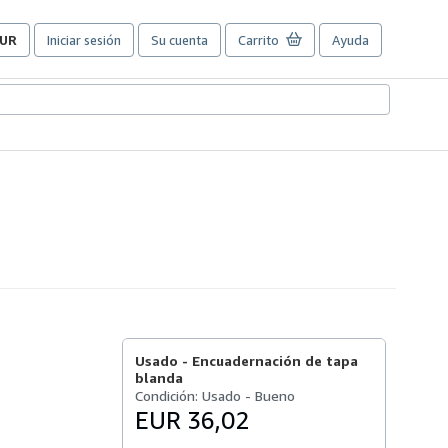
UR
Iniciar sesión
Su cuenta
Carrito
Ayuda
referencias
e
ompra
el
itio.
Usado -
Encuadernación de tapa
blanda
Condición: Usado - Bueno
EUR 36,02