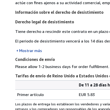
actúe con fines ajenos a su actividad comercial, empr
Información sobre el derecho de desistimiento
Derecho legal de desistimiento
Tiene derecho a rescindir este contrato en un plazo 
El periodo de desistimiento vencerá a los 14 días de
Mostrar más
Condiciones de envío
Please allow 1-2 business days for order fulfillment.
Tarifas de envío de Reino Unido a Estados Unidos
De 11 a 28 días 
Cantidad
Tarifas
del
Primer artículo
EUR 5.83
pedido
de
envío
Los plazos de entrega los establecen los vendedores y varían
de
retrasos y los compradores son responsables de los arancel