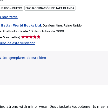
 USADO - BUENO
ENCUADERNACIÓN DE TAPA BLANDA
a más tarde
r
Better World Books Ltd
,
Dunfermline, Reino Unido
e AbeBooks desde 13 de octubre de 2008
Calificación
e 5 estrellas)
del
ículos de este vendedor
vendedor:
5
de
os
los ejemplares de este libro
5
estrellas
nding strong with minor wear. Dust jackets/supplements may n