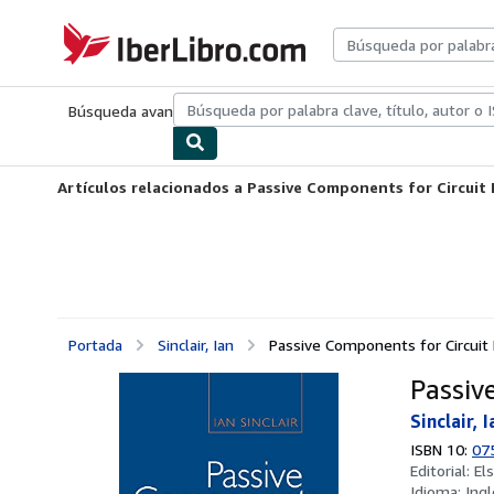
Pasar al contenido principal
IberLibro.com
Búsqueda avanzada
Colecciones
Libros antiguos
Arte y colecc
Artículos relacionados a Passive Components for Circuit
Portada
Sinclair, Ian
Passive Components for Circuit
Passiv
Sinclair, I
ISBN 10:
07
Editorial:
El
Idioma:
Ingl