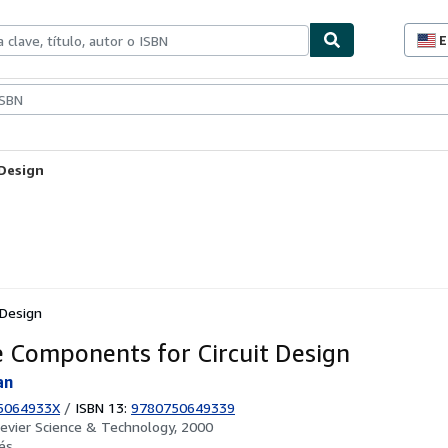
E
P
d
c
ionismo
Vendedores
Comenzar a vender
d
s
 Design
 Design
e Components for Circuit Design
an
5064933X
/
ISBN 13:
9780750649339
sevier Science & Technology, 2000
és