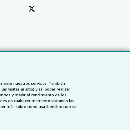
tamente nuestros servicios. También
 visitas al sitio) y así poder realizar
uncios y medir el rendimiento de los
ones en cualquier momento visitando las
NZ
AbeBooks.ca
ZVAB.com
aber más sobre cómo usa IberLibro.com su