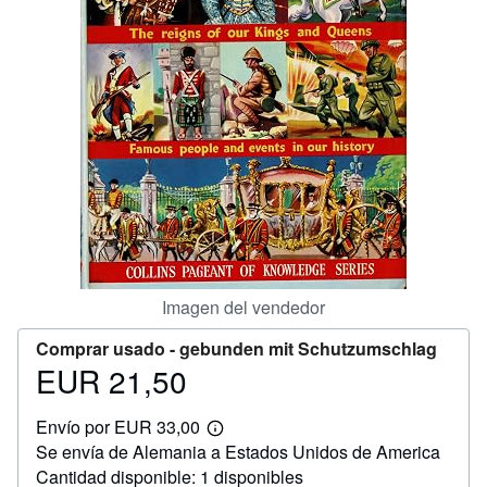
CERRAR
Imagen del vendedor
Comprar usado -
gebunden mit Schutzumschlag
EUR 21,50
Precio
EUR
Envío por EUR 33,00
21,50
Más
Se envía de Alemania a Estados Unidos de America
información
sobre
Cantidad disponible: 1 disponibles
las