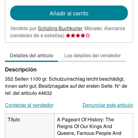
tarifas
de
Añadir al carrito
envío
Vendido por
Schüling Buchkurier
,
Münster, Alemania
Calificación
(vendedor de 4 estrellas)
del
vendedor:
Detalles del artículo
Los detalles del vendedor
4
de
Descripción
5
estrellas
352 Seiten 1100 gr. Schutzumschlag leicht beschädigt,
innen sehr gut, Besitznagabe auf der ersten Seite.
N° de
ref. del artículo 44632
Contactar al vendedor
Denunciar este artículo
Título
A Pageant Of History: The
Reigns Of Our Kings And
Queens, Famous People And