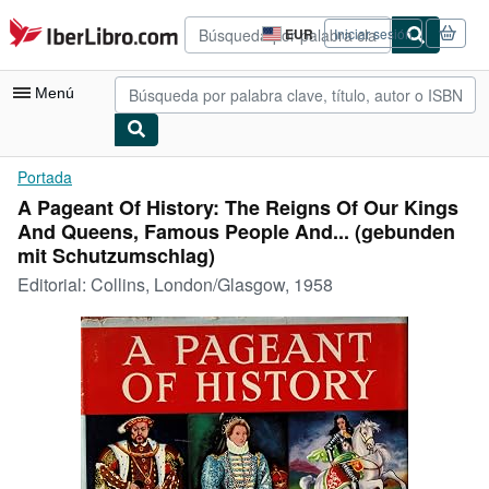
Pasar al contenido principal
IberLibro.com
EUR
Iniciar sesión
Preferencias
de
compra
Menú
del
sitio.
Mi cuenta
Portada
A Pageant Of History: The Reigns Of Our Kings
Consultar mis pedidos
And Queens, Famous People And... (gebunden
Búsqueda avanzada
mit Schutzumschlag)
Editorial:
Collins, London/Glasgow, 1958
Colecciones
Libros antiguos
Arte y coleccionismo
Vendedores
Comenzar a vender
Ayuda