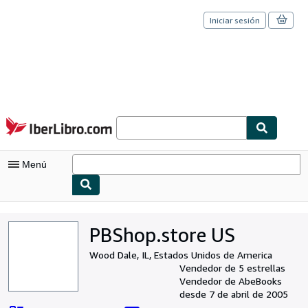
Iniciar sesión
Pasar al contenido principal
IberLibro.com
Menú
Mi cuenta
PBShop.store US
Consultar mis pedidos
Wood Dale, IL, Estados Unidos de America
Cerrar sesión
Vendedor de 5 estrellas
Vendedor de AbeBooks
Búsqueda avanzada
desde 7 de abril de 2005