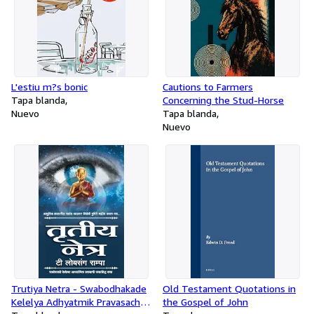
L'estiu m?s bonic
Cautions to Farmers
Tapa blanda
Concerning the Stud-Horse
Nuevo
Tapa blanda
Nuevo
Trutiya Netra - Swabodhakade
Old Testament Quotations in
Kelelya Adhyatmik Pravasachi
the Gospel of John