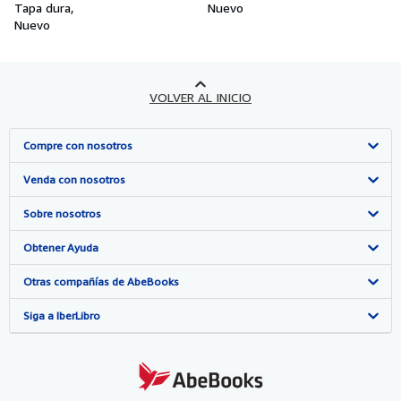
Tapa dura
Nuevo
Nuevo
VOLVER AL INICIO
Compre con nosotros
Búsqueda avanzada
Venda con nosotros
Colecciones
Comenzar a vender
Sobre nosotros
Mi cuenta
Únase a nuestro programa de afiliados
Sobre IberLibro
Obtener Ayuda
Mis pedidos
Recomiende un vendedor
Medios
Preguntas frecuentes y guías
Otras compañías de AbeBooks
Ver carrito
Empleo
Atención al Cliente
AbeBooks.com
Siga a IberLibro
Política de Privacidad
AbeBooks.co.uk
Preferencias de cookies
AbeBooks.de