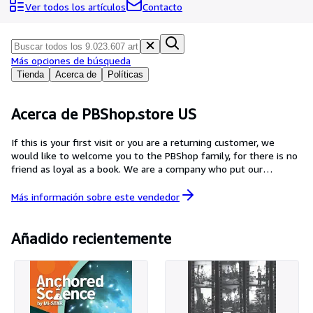
Colecciones
Ver todos los artículos
Contacto
Libros antiguos
Arte y coleccionismo
Más opciones de búsqueda
Vendedores
Tienda
Acerca de
Políticas
Comenzar a vender
Acerca de PBShop.store US
Ayuda
If this is your first visit or you are a returning customer, we
CERRAR
would like to welcome you to the PBShop family, for there is no
friend as loyal as a book. We are a company who put our
customers at the centre of everything we do as we understand
the importance of reading because once you learn to read, you
Más información sobre este
vendedor
will forever be free. There are a whole lot of things in this world
of ours that we are yet to explore, which is why we will forever
inspire curious mind
Añadido recientemente