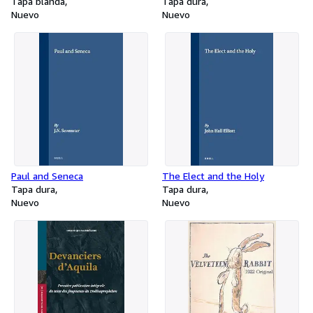
Jagprasidha Katha
Tapa blanda
Tapa dura
Nuevo
Nuevo
Paul and Seneca
The Elect and the Holy
Tapa dura
Tapa dura
Nuevo
Nuevo