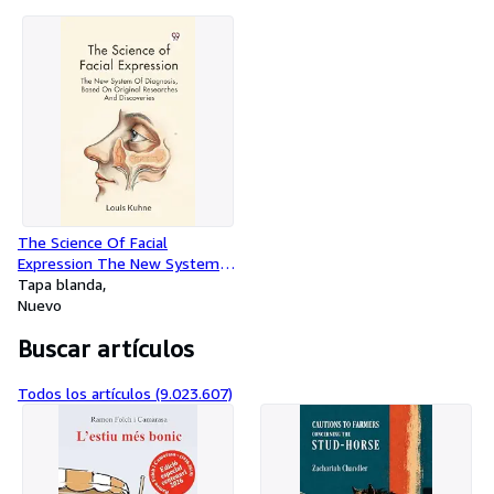
The Science Of Facial
Expression The New System
Of Diagnosis, Based On
Tapa blanda
Original Researches And
Nuevo
Discoveries
Buscar artículos
Todos los artículos (9.023.607)