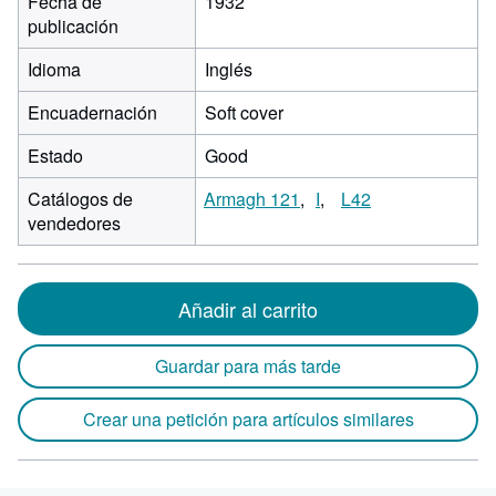
Fecha de
1932
publicación
Idioma
Inglés
Encuadernación
Soft cover
Estado
Good
Catálogos de
Armagh 121
I
L42
vendedores
Añadir al carrito
Guardar para más tarde
Crear una petición para artículos similares