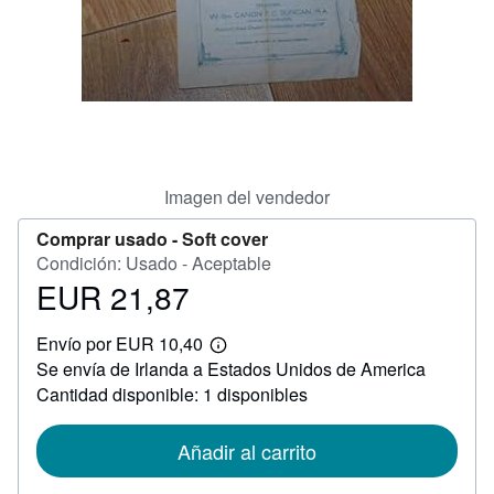
CERRAR
Imagen del vendedor
Comprar usado -
Soft cover
Condición: Usado - Aceptable
EUR 21,87
Precio
EUR
Envío por EUR 10,40
21,87
Más
Se envía de Irlanda a Estados Unidos de America
información
sobre
Cantidad disponible: 1 disponibles
las
tarifas
de
Añadir al carrito
envío