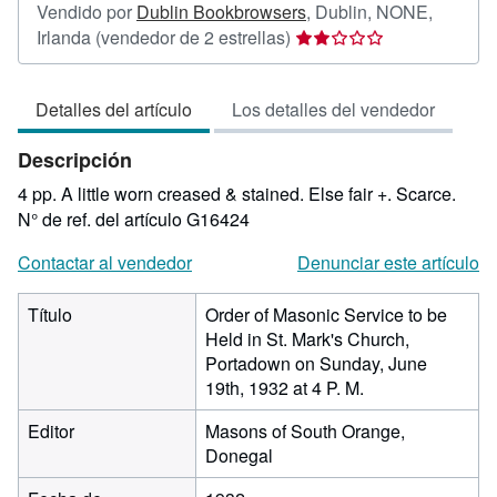
Vendido por
Dublin Bookbrowsers
,
Dublin, NONE,
Calificación
Irlanda
(vendedor de 2 estrellas)
del
vendedor:
Detalles del artículo
Los detalles del vendedor
2
de
Descripción
5
estrellas
4 pp. A little worn creased & stained. Else fair +. Scarce.
N° de ref. del artículo G16424
Contactar al vendedor
Denunciar este artículo
Título
Order of Masonic Service to be
Held in St. Mark's Church,
Portadown on Sunday, June
19th, 1932 at 4 P. M.
Editor
Masons of South Orange,
Donegal