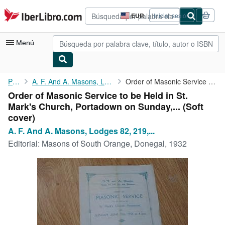
Pasar al contenido principal
IberLibro.com
EUR
Iniciar sesión
Preferencias
de
compra
Menú
del
sitio.
Mi cuenta
Portada
A. F. And A. Masons, Lodges 82, 219, 584 Portadown
Order of Masonic Service to be Held in St. Mark's Church, ...
Order of Masonic Service to be Held in St.
Consultar mis pedidos
Mark's Church, Portadown on Sunday,... (Soft
Búsqueda avanzada
cover)
A. F. And A. Masons, Lodges 82, 219,...
Colecciones
Editorial:
Masons of South Orange, Donegal, 1932
Libros antiguos
Arte y coleccionismo
Vendedores
Comenzar a vender
Ayuda