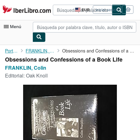
Pasar al contenido principal
IberLibro.com
EUR
Iniciar sesión
Preferencias
de
compra
Menú
del
sitio.
Mi cuenta
Portada
FRANKLIN, Colin
Obsessions and Confessions of a Book Life
Obsessions and Confessions of a Book Life
Consultar mis pedidos
FRANKLIN, Colin
Búsqueda avanzada
Editorial:
Oak Knoll
Colecciones
Libros antiguos
Arte y coleccionismo
Vendedores
Comenzar a vender
Ayuda