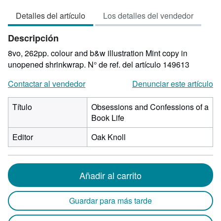
vendedor:
Detalles del artículo
Los detalles del vendedor
2
de
Descripción
5
estrellas
8vo, 262pp. colour and b&w illustration Mint copy in
unopened shrinkwrap.
N° de ref. del artículo 149613
Contactar al vendedor
Denunciar este artículo
Título
Obsessions and Confessions of a
Book Life
Editor
Oak Knoll
Añadir al carrito
Guardar para más tarde