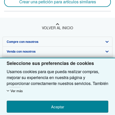
Crear una petición para artículos similares
VOLVER AL INICIO
Compre con nosotros
Venda con nosotros
Búsqueda avanzada
Sobre nosotros
Colecciones
Comenzar a vender
Seleccione sus preferencias de cookies
Usamos cookies para que pueda realizar compras,
Obtener Ayuda
Mi cuenta
Únase a nuestro programa de afiliados
Sobre IberLibro
mejorar su experiencia en nuestra página y
Otras compañías de AbeBooks
Mis pedidos
Recomiende un vendedor
Medios
Preguntas frecuentes y guías
proporcionar correctamente nuestros servicios. También
utilizamos cookies para comprender el modo en que los
Siga a IberLibro
Ver carrito
Empleo
Atención al Cliente
AbeBooks.com
Ver más
clientes utilizan nuestros servicios (por ejemplo,
midiendo las visitas al sitio) y así poder realizar
Política de Privacidad
AbeBooks.co.uk
mejoras. Si está de acuerdo, también utilizaremos
Aceptar
Preferencias de cookies
AbeBooks.de
cookies de terceros para mostrar contenido relevante