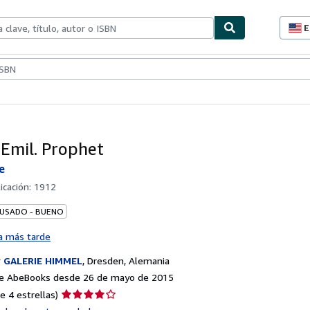
E
P
d
c
ionismo
Vendedores
Comenzar a vender
d
s
 Emil. Prophet
e
icación:
1912
 USADO - BUENO
a más tarde
r
GALERIE HIMMEL
,
Dresden, Alemania
e AbeBooks desde 26 de mayo de 2015
Calificación
e 4 estrellas)
del