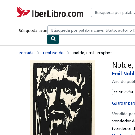
Pasar al contenido principal
IberLibro.com
Búsqueda avanzada
Colecciones
Libros antiguos
Arte y colecc
Portada
Emil Nolde
Nolde, Emil. Prophet
Nolde,
Emil Nold
Año de publ
CONDICIÓN:
Guardar par
Vendido po
Vendedor d
(vendedor d