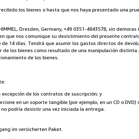
cibido los bienes o hasta que nos haya presentado una prue
 HIMMEL, Dresden, Germany, +49 0351-4843578, sin demoras i
 en que nos comunique su desistimiento del presente contrato
 de 14 días. Tendrá que asumir los gastos directos de devolu
r de los bienes como resultado de una manipulación distinta 
ncionamiento de los bienes.
te:
a excepción de los contratos de suscripción; y
rcione en un soporte tangible (por ejemplo, en un CD o DVD) si
o podría desistir una vez iniciada la entrega.
gang im versicherten Paket.