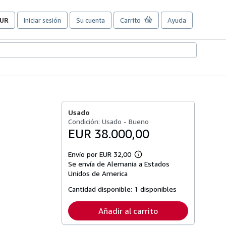
UR
Iniciar sesión
Su cuenta
Carrito
Ayuda
referencias
e
ompra
el
itio.
Usado
Condición: Usado - Bueno
EUR 38.000,00
Envío por EUR 32,00
Más
Se envía de Alemania a Estados
información
sobre
Unidos de America
las
tarifas
Cantidad disponible:
1 disponibles
de
envío
Añadir al carrito