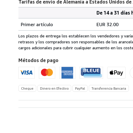
Tarifas de envío de Alemania a Estados Unidos de
De 14 a 31 días 
Cantidad
Tarifas
del
Primer artículo
EUR 32.00
pedido
de
envío
Los plazos de entrega los establecen los vendedores y varían
de
retrasos y los compradores son responsables de los arancel
Alemania
cargos adicionales para cubrir cualquier aumento en los coste
a
Métodos de pago
Estados
Unidos
de
America
Cheque
Dinero en Efectivo
PayPal
Transferencia Bancaria