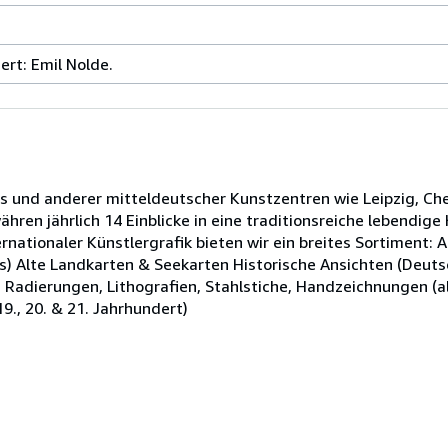
iert: Emil Nolde.
 und anderer mitteldeutscher Kunstzentren wie Leipzig, Che
hren jährlich 14 Einblicke in eine traditionsreiche lebendig
nationaler Künstlergrafik bieten wir ein breites Sortiment: Alt
ts) Alte Landkarten & Seekarten Historische Ansichten (Deuts
, Radierungen, Lithografien, Stahlstiche, Handzeichnungen (a
19., 20. & 21. Jahrhundert)