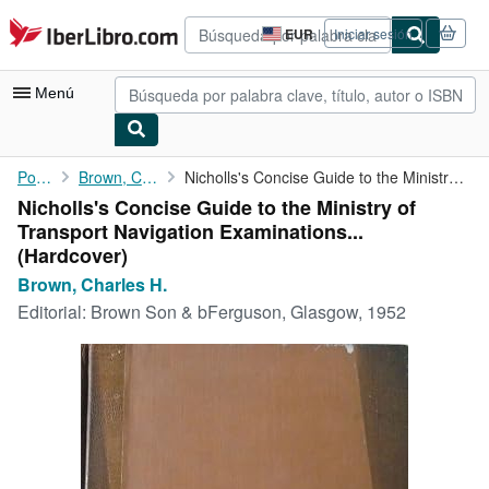
Pasar al contenido principal
IberLibro.com
EUR
Iniciar sesión
Preferencias
de
compra
Menú
del
sitio.
Mi cuenta
Portada
Brown, Charles H.
Nicholls's Concise Guide to the Ministry of Transport Navigation...
Nicholls's Concise Guide to the Ministry of
Consultar mis pedidos
Transport Navigation Examinations...
Búsqueda avanzada
(Hardcover)
Brown, Charles H.
Colecciones
Editorial:
Brown Son & bFerguson, Glasgow, 1952
Libros antiguos
Arte y coleccionismo
Vendedores
Comenzar a vender
Ayuda