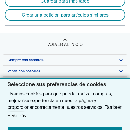
Guardar para más tarde
Crear una petición para artículos similares
VOLVER AL INICIO
Compre con nosotros
Venda con nosotros
Búsqueda avanzada
Sobre nosotros
Colecciones
Comenzar a vender
Seleccione sus preferencias de cookies
Usamos cookies para que pueda realizar compras,
Obtener Ayuda
Mi cuenta
Únase a nuestro programa de afiliados
Sobre IberLibro
mejorar su experiencia en nuestra página y
Otras compañías de AbeBooks
Mis pedidos
Recomiende un vendedor
Medios
Preguntas frecuentes y guías
proporcionar correctamente nuestros servicios. También
utilizamos cookies para comprender el modo en que los
Siga a IberLibro
Ver carrito
Empleo
Atención al Cliente
AbeBooks.com
Ver más
clientes utilizan nuestros servicios (por ejemplo,
midiendo las visitas al sitio) y así poder realizar
Política de Privacidad
AbeBooks.co.uk