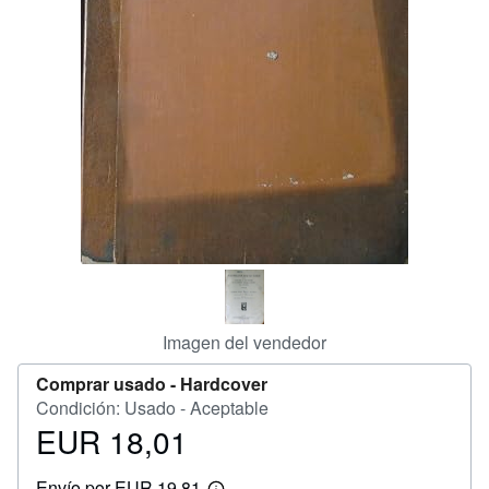
CERRAR
Imagen del vendedor
Comprar usado -
Hardcover
Condición: Usado - Aceptable
EUR 18,01
Precio
EUR
Envío por EUR 19,81