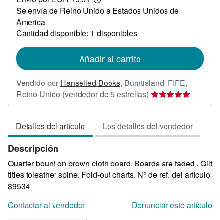
18,01
Más
Se envía de Reino Unido a Estados Unidos de
información
sobre
America
las
Cantidad disponible: 1 disponibles
tarifas
de
envío
Añadir al carrito
Vendido por
Hanselled Books
,
Burntisland, FIFE,
Calificación
Reino Unido
(vendedor de 5 estrellas)
del
vendedor:
Detalles del artículo
Los detalles del vendedor
5
de
Descripción
5
estrellas
Quarter bounf on brown cloth board. Boards are faded . Gilt
titles toleather spine. Fold-out charts.
N° de ref. del artículo
89534
Contactar al vendedor
Denunciar este artículo