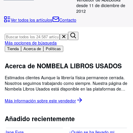
Colecciones
desde 11 de diciembre de
Libros antiguos
2012
Ver todos los artículos
Contacto
Arte y coleccionismo
Vendedores
Comenzar a vender
Más opciones de búsqueda
Tienda
Acerca de
Políticas
Ayuda
CERRAR
Acerca de NOMBELA LIBROS USADOS
Estimados clientes Aunque la librería física permanece cerrada.
Nosotros seguimos trabajando como siempre. Nuestra página de
Nombela Libros Usados está disponible en las plataformas de
Iberlibro y Uniliber. Muchas gracias a todos nuestros lectores por
su comprensión y apoyo.
Más información sobre este
vendedor
Añadido recientemente
Jane Eyre
¿Quién se ha llevado mi