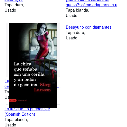
Tapa dura
queso?: cómo adaptarse a un
Usado
mundo en constante cambio
Tapa blanda
(Spanish Edition)
Usado
Desayuno con diamantes
Tapa dura
Usado
La chica que soñaba con un
cerillo y un galon de gasolina:
The Girl Who Played with Fire
Tapa blanda
(Millennium) (Spanish Edition)
Usado
La luz que no puedes ver
(Spanish Edition)
Tapa blanda
Usado