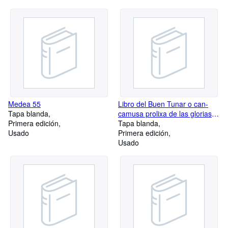
Medea 55
Libro del Buen Tunar o can-
Tapa blanda
camusa prolixa de las glorias y
Primera edición
andaduras de una Tuna
Tapa blanda
Usado
Complutense
Primera edición
Usado