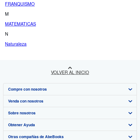
FRANQUISMO
M
MATEMATICAS
N
Naturaleza
VOLVER AL INICIO
Compre con nosotros
Venda con nosotros
Búsqueda avanzada
Sobre nosotros
Colecciones
Comenzar a vender
Obtener Ayuda
Mi cuenta
Únase a nuestro programa de afiliados
Sobre IberLibro
Otras compañías de AbeBooks
Mis pedidos
Recomiende un vendedor
Medios
Preguntas frecuentes y guías