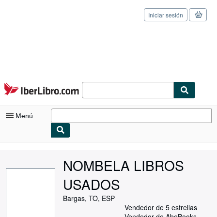
Iniciar sesión
Pasar al contenido principal
IberLibro.com
Menú
Mi cuenta
NOMBELA LIBROS
Consultar mis pedidos
USADOS
Cerrar sesión
Bargas, TO, ESP
Búsqueda avanzada
Vendedor de 5 estrellas
Vendedor de AbeBooks