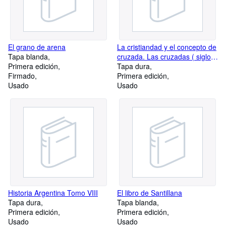
El grano de arena
La cristiandad y el concepto de
Tapa blanda
cruzada. Las cruzadas ( siglos
Primera edición
XII- XIII)
Tapa dura
Firmado
Primera edición
Usado
Usado
Historia Argentina Tomo VIII
El libro de Santillana
Tapa dura
Tapa blanda
Primera edición
Primera edición
Usado
Usado