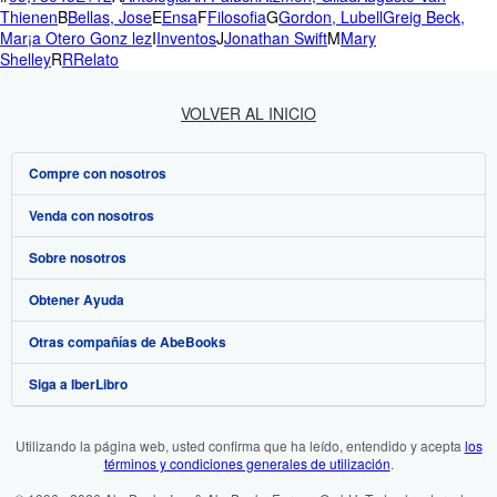
Thienen
B
Bellas, Jose
E
Ensa
F
Filosofia
G
Gordon, Lubell
Greig Beck,
Mar¡a Otero Gonz lez
I
Inventos
J
Jonathan Swift
M
Mary
Shelley
R
R
Relato
VOLVER AL INICIO
Compre con nosotros
Venda con nosotros
Búsqueda avanzada
Sobre nosotros
Colecciones
Comenzar a vender
Obtener Ayuda
Mi cuenta
Únase a nuestro programa de afiliados
Sobre IberLibro
Otras compañías de AbeBooks
Mis pedidos
Recomiende un vendedor
Medios
Preguntas frecuentes y guías
Siga a IberLibro
Ver carrito
Empleo
Atención al Cliente
AbeBooks.com
Política de Privacidad
AbeBooks.co.uk
Utilizando la página web, usted confirma que ha leído, entendido y acepta
los
términos y condiciones generales de utilización
.
Preferencias de cookies
AbeBooks.de