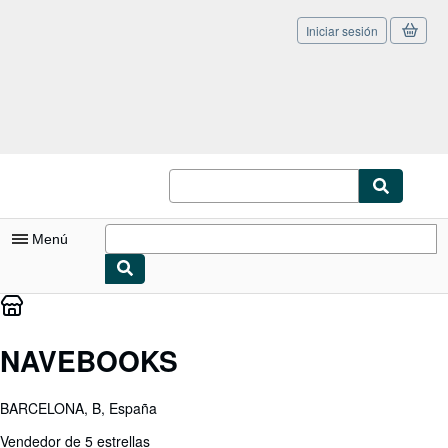
Iniciar sesión
Pasar al contenido principal
IberLibro.com
Menú
Mi cuenta
Consultar mis pedidos
NAVEBOOKS
Cerrar sesión
BARCELONA, B, España
Búsqueda avanzada
Vendedor de 5 estrellas