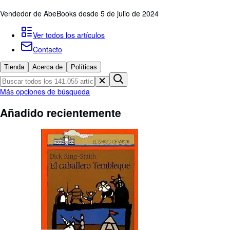
Colecciones
Vendedor de AbeBooks desde 5 de julio de 2024
Libros antiguos
Ver todos los artículos
Arte y coleccionismo
Contacto
Vendedores
Tienda
Acerca de
Políticas
Comenzar a vender
Ayuda
Más opciones de búsqueda
CERRAR
Añadido recientemente