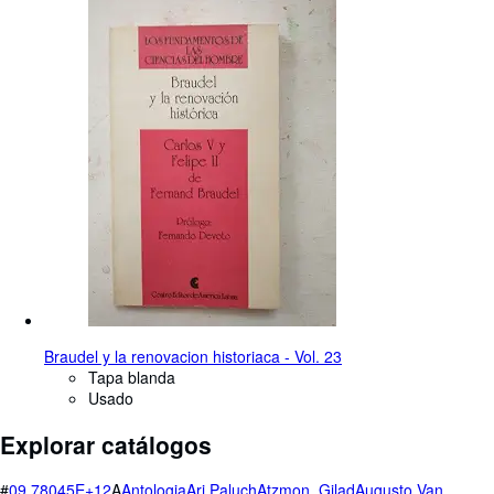
Braudel y la renovacion historiaca - Vol. 23
Tapa blanda
Usado
Explorar catálogos
#
0
9,78045E+12
A
Antologia
Ari Paluch
Atzmon, Gilad
Augusto Van