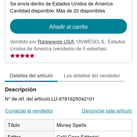
Se envía dentro de Estados Unidos de America
información
sobre
Cantidad disponible: Más de 20 disponibles
las
tarifas
de
Añadir al carrito
envío
Vendido por
Rarewaves USA
,
OSWEGO, IL, Estados
Calificación
Unidos de America
(vendedor de 5 estrellas)
del
vendedor:
5
Detalles del artículo
Los detalles del vendedor
de
5
Descripción
estrellas
N° de ref. del artículo LU-9781625042101
Contactar al vendedor
Denunciar este artículo
Título
Money Spells
Editor
Calli Casa Editorial