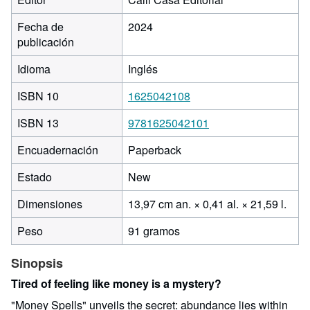
Fecha de
2024
publicación
Idioma
Inglés
ISBN 10
1625042108
ISBN 13
9781625042101
Encuadernación
Paperback
Estado
New
13,9
Dimensiones
13,97 cm an. × 0,41 al. × 21,59 l.
cent
Peso
91 gramos
de
anc
Sinopsis
por
0,41
Tired of feeling like money is a mystery?
de
"Money Spells" unveils the secret: abundance lies within
alto