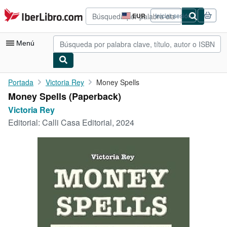
Pasar al contenido principal
IberLibro.com
EUR
Iniciar sesión
Preferencias
de
compra
Menú
del
sitio.
Mi cuenta
Portada
Victoria Rey
Money Spells
Money Spells (Paperback)
Consultar mis pedidos
Victoria Rey
Búsqueda avanzada
Editorial:
Calli Casa Editorial, 2024
Colecciones
Libros antiguos
Arte y coleccionismo
Vendedores
Comenzar a vender
Ayuda