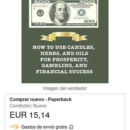
CERRAR
Imagen del vendedor
Comprar nuevo -
Paperback
Condición: Nuevo
EUR 15,14
Precio
EUR
Gastos de envío gratis
15,14
Más