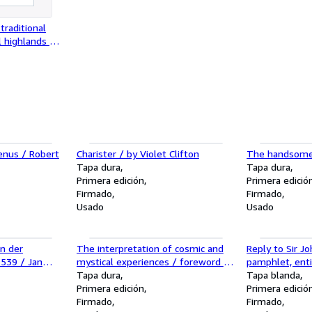
traditional
l highlands of
. Gombrich
nus / Robert
Charister / by Violet Clifton
The handsome
Tapa dura
Tapa dura
Primera edición
Primera edició
Firmado
Firmado
Usado
Usado
in der
The interpretation of cosmic and
Reply to Sir J
539 / Jan
mystical experiences / foreword by
pamphlet, enti
J. D. Pearce-Higgins
Tapa dura
balance of par
Tapa blanda
Primera edición
Gore
Primera edició
Firmado
Firmado