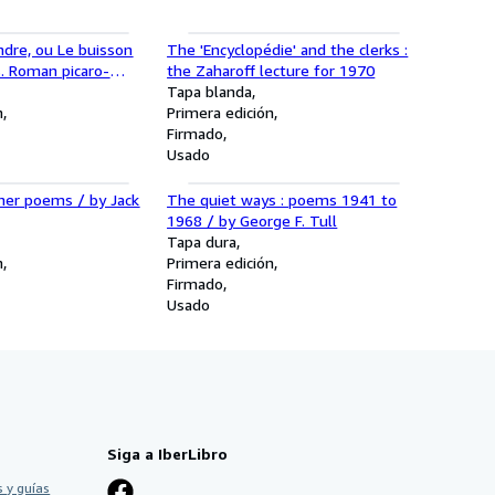
ndre, ou Le buisson
The 'Encyclopédie' and the clerks :
. Roman picaro-
the Zaharoff lecture for 1970
. Vignettes
Tapa blanda
Offel gravées par G.
n
Primera edición
 Poortman
Firmado
Usado
her poems / by Jack
The quiet ways : poems 1941 to
1968 / by George F. Tull
Tapa dura
n
Primera edición
Firmado
Usado
Siga a IberLibro
 y guías