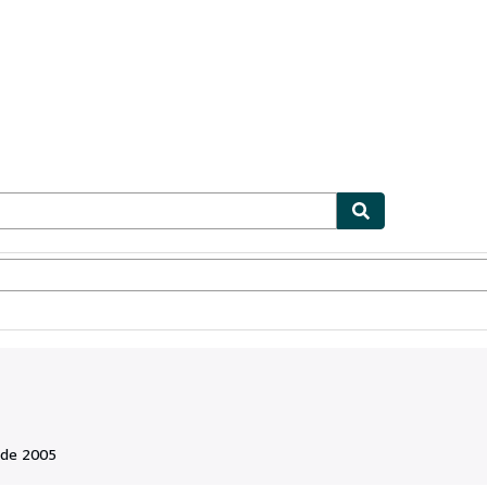
ionismo
Vendedores
Comenzar a vender
 de 2005