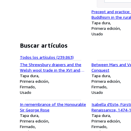
Precept and practice: 
Buddhism in the rura
Ceylon / by Richard F
Tapa dura
Primera edición
Usado
Buscar artículos
Todos los artículos (239.863)
The Shrewsbury drapers and the
Between Mars and Ve
Welsh wool trade in the XVI and
Conquest
XVII centuries
Tapa dura
Tapa dura
Primera edición
Primera edición
Firmado
Firmado
Usado
Usado
In remembrance of the Honourable
Isabella d'Este, Fürst
Sir George Rose
Renaissancce, 1474-1
Tapa dura
Lauts
Tapa dura
Primera edición
Primera edición
Firmado
Firmado