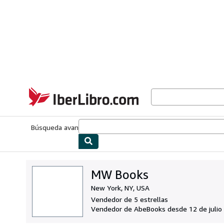
Pasar al contenido principal
IberLibro.com
Búsqueda avanzada
Colecciones
Libros antiguos
Arte y colecc
MW Books
New York, NY, USA
Vendedor de 5 estrellas
Vendedor de AbeBooks desde 12 de julio