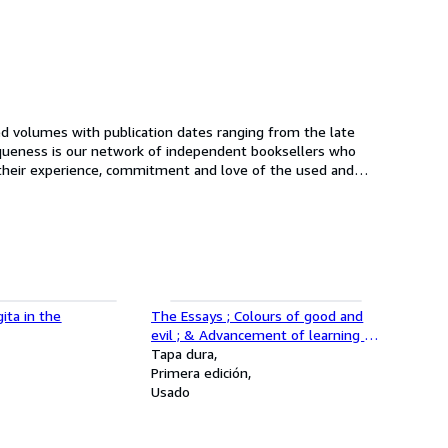
ed volumes with publication dates ranging from the late
queness is our network of independent booksellers who
th their experience, commitment and love of the used and
ita in the
The Essays ; Colours of good and
evil ; & Advancement of learning of
Francis Bacon
Tapa dura
Primera edición
Usado