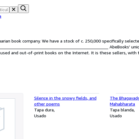
a
uarian book company. We have a stock of c. 250,000 specifically select
___________________________________________________ AbeBooks' uni
 used and out-of-print books on the Internet. It is these sellers, wi
t treasure they've been looking for.
Silence in the snowy fields, and
The Bhagavadg
other poems
Mahabharata
Tapa dura
Tapa blanda
Usado
Usado