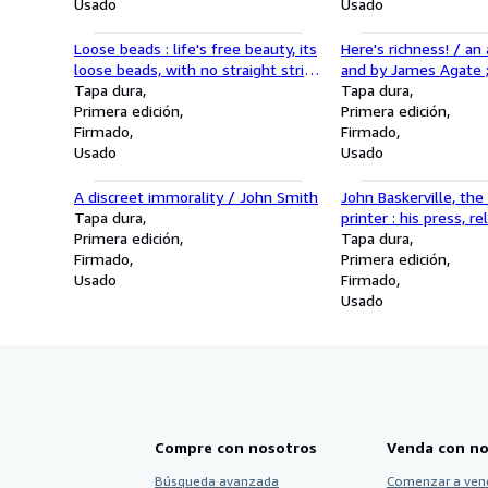
Usado
Usado
Loose beads : life's free beauty, its
Here's richness! / an
loose beads, with no straight string
and by James Agate ;
running through
Tapa dura
foreword by Osbert S
Tapa dura
Primera edición
Primera edición
Firmado
Firmado
Usado
Usado
A discreet immorality / John Smith
John Baskerville, th
Tapa dura
printer : his press, re
Primera edición
friends, Vol. 2
Tapa dura
Firmado
Primera edición
Usado
Firmado
Usado
Compre con nosotros
Venda con no
Búsqueda avanzada
Comenzar a ven