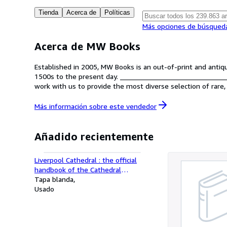
Tienda
Acerca de
Políticas
Más opciones de búsqued
Acerca de MW Books
Established in 2005, MW Books is an out-of-print and antiq
1500s to the present day. _____________________________
work with us to provide the most diverse selection of rare,
out-of-print book business who help all our buyers find tha
Más información sobre este
vendedor
Añadido recientemente
Liverpool Cathedral : the official
handbook of the Cathedral
Committee
Tapa blanda
Usado