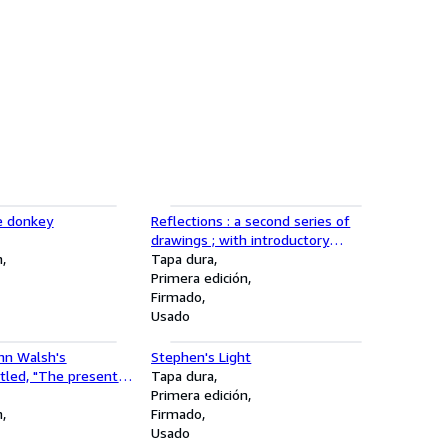
 donkey
Reflections : a second series of
drawings ; with introductory
n
comments by Laurence Binyon and
Tapa dura
W.H. Davies / Edmond X. Kapp
Primera edición
Firmado
Usado
ohn Walsh's
Stephen's Light
tled, "The present
Tapa dura
ties" / by Montagu
Primera edición
n
Firmado
Usado