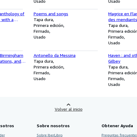
Usado
Usado
 anthology of
Poems and songs
Magrice en Fla
 with a
Tapa dura
des mendiants
itwell
Primera edición
chevaleresque
Tapa dura
Firmado
d'Edmond Van 
Primera edició
Usado
Minguet et M.
Firmado
Usado
e Birmingham
Antonello da Messina
Haven : and ot
lations, and
Tapa dura
Gilbey
Primera edición
Tapa dura
Firmado
Primera edició
Usado
Firmado
Usado
Volver al inicio
sotros
Sobre nosotros
Obtener Ayuda
der
Sobre IberLibro
Preguntas frecuentes