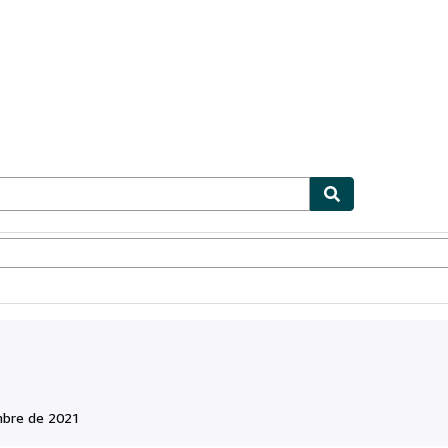
ionismo
Vendedores
Comenzar a vender
mbre de 2021