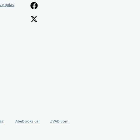
 y guías
NZ
AbeBooks.ca
ZVAB.com