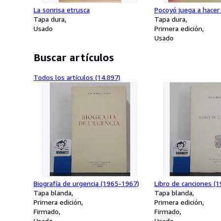
La sonrisa etrusca
Pocoyó juega a hacer
Tapa dura
Tapa dura
Usado
Primera edición
Usado
Buscar artículos
Todos los artículos (14.897)
Biografía de urgencia (1965-1967)
Libro de canciones (
Tapa blanda
Tapa blanda
Primera edición
Primera edición
Firmado
Firmado
Usado
Usado