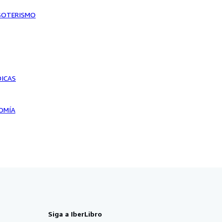
ESOTERISMO
DICAS
OMÍA
Siga a IberLibro