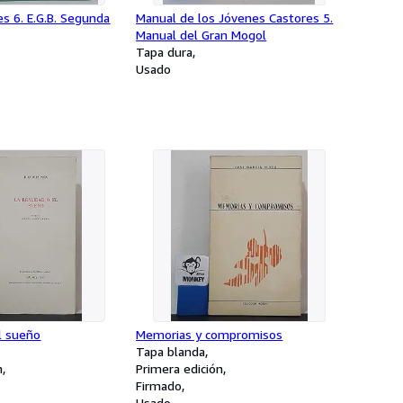
es 6. E.G.B. Segunda
Manual de los Jóvenes Castores 5.
Manual del Gran Mogol
Tapa dura
Usado
el sueño
Memorias y compromisos
Tapa blanda
n
Primera edición
Firmado
Usado