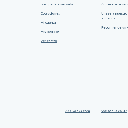
Búsqueda avanzada
Comenzar a ven
Colecciones
Únase a nuestro
afiliados
Mi cuenta
Recomiende un 
Mis pedidos
Ver carrito
AbeBooks.com
AbeBooks.co.uk