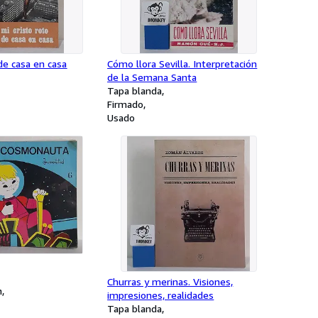
 de casa en casa
Cómo llora Sevilla. Interpretación
de la Semana Santa
Tapa blanda
Firmado
Usado
Churras y merinas. Visiones,
n
impresiones, realidades
Tapa blanda