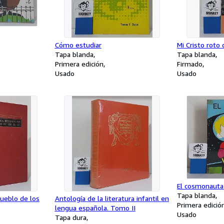
Cómo estudiar
Mi Cristo roto
Tapa blanda
Tapa blanda
Primera edición
Firmado
Usado
Usado
El cosmonauta
Tapa blanda
pueblo de los
Antología de la literatura infantil en
Primera edició
lengua española. Tomo II
Usado
Tapa dura