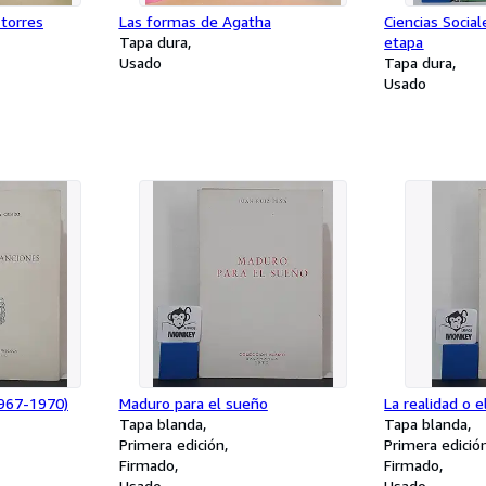
 torres
Las formas de Agatha
Ciencias Social
Tapa dura
etapa
Usado
Tapa dura
Usado
1967-1970)
Maduro para el sueño
La realidad o 
Tapa blanda
Tapa blanda
Primera edición
Primera edició
Firmado
Firmado
Usado
Usado