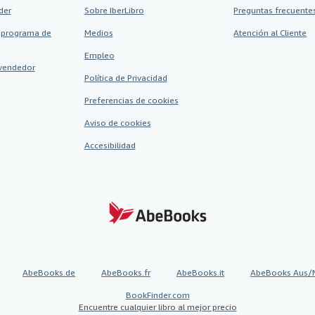
der
Sobre IberLibro
Preguntas frecuentes
 programa de
Medios
Atención al Cliente
Empleo
vendedor
Política de Privacidad
Preferencias de cookies
Aviso de cookies
Accesibilidad
AbeBooks.de
AbeBooks.fr
AbeBooks.it
AbeBooks Aus/
BookFinder.com
Encuentre cualquier libro al mejor precio