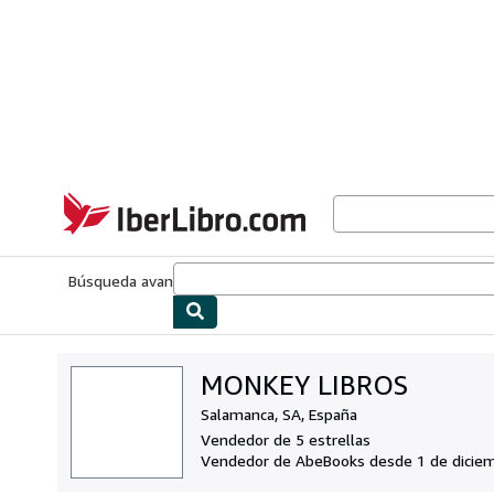
Pasar al contenido principal
IberLibro.com
Búsqueda avanzada
Colecciones
Libros antiguos
Arte y colecc
MONKEY LIBROS
Salamanca, SA, España
Vendedor de 5 estrellas
Vendedor de AbeBooks desde 1 de dicie