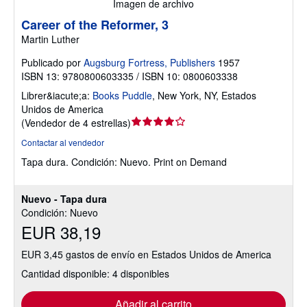
Imagen de archivo
Career of the Reformer, 3
Martin Luther
Publicado por
Augsburg Fortress, Publishers
1957
ISBN 13: 9780800603335 / ISBN 10: 0800603338
Librer&iacute;a:
Books Puddle
,
New York, NY, Estados
Unidos de America
Calificación
(
Vendedor de 4 estrellas
)
del
Contactar al vendedor
vendedor:
Tapa dura.
Condición: Nuevo.
Print on Demand
4
de
5
Nuevo - Tapa dura
estrellas
Condición: Nuevo
EUR 38,19
EUR 3,45 gastos de envío en Estados Unidos de America
Cantidad disponible: 4 disponibles
Añadir al carrito