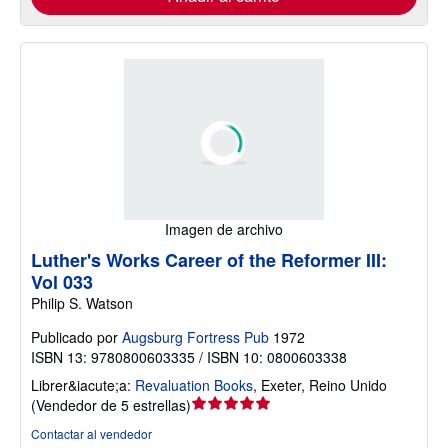
Imagen de archivo
Luther's Works Career of the Reformer III:
Vol 033
Philip S. Watson
Publicado por
Augsburg Fortress Pub
1972
ISBN 13: 9780800603335 / ISBN 10: 0800603338
Librer&iacute;a:
Revaluation Books
,
Exeter, Reino Unido
Calificación
(
Vendedor de 5 estrellas
)
del
Contactar al vendedor
vendedor: