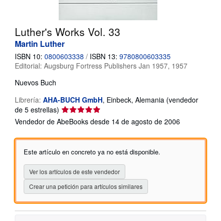
CERRAR
Luther's Works Vol. 33
Martin Luther
ISBN 10:
0800603338
/
ISBN 13:
9780800603335
Editorial:
Augsburg Fortress Publishers Jan 1957, 1957
Nuevos
Buch
Librería:
AHA-BUCH GmbH
,
Einbeck, Alemania
(vendedor
Calificación
de 5 estrellas)
del
Vendedor de AbeBooks desde 14 de agosto de 2006
vendedor:
5
de
Este artículo en concreto ya no está disponible.
5
estrellas
Ver los artículos de este vendedor
Crear una petición para artículos similares