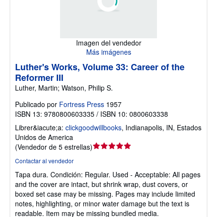
Imagen del vendedor
Más imágenes
Luther's Works, Volume 33: Career of the
Reformer III
Luther, Martin; Watson, Philip S.
Publicado por
Fortress Press
1957
ISBN 13: 9780800603335 / ISBN 10: 0800603338
Librer&iacute;a:
clickgoodwillbooks
,
Indianapolis, IN, Estados
Unidos de America
Calificación
(
Vendedor de 5 estrellas
)
del
Contactar al vendedor
vendedor:
Tapa dura.
Condición: Regular.
Used - Acceptable: All pages
5
and the cover are intact, but shrink wrap, dust covers, or
de
boxed set case may be missing. Pages may include limited
5
notes, highlighting, or minor water damage but the text is
estrellas
readable. Item may be missing bundled media.