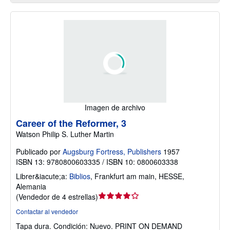
Imagen de archivo
Career of the Reformer, 3
Watson Philip S. Luther Martin
Publicado por
Augsburg Fortress, Publishers
1957
ISBN 13: 9780800603335 / ISBN 10: 0800603338
Librer&iacute;a:
Biblios
,
Frankfurt am main, HESSE,
Alemania
Calificación
(
Vendedor de 4 estrellas
)
del
Contactar al vendedor
vendedor:
Tapa dura.
Condición: Nuevo.
PRINT ON DEMAND
4