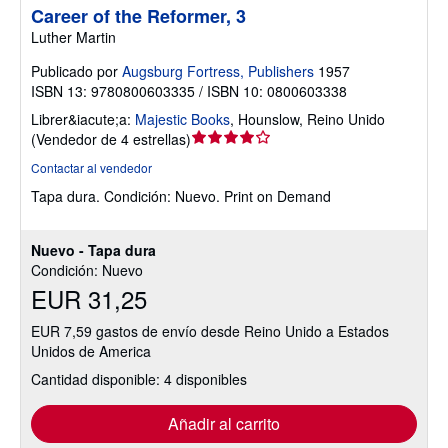
Career of the Reformer, 3
Luther Martin
Publicado por
Augsburg Fortress, Publishers
1957
ISBN 13: 9780800603335 / ISBN 10: 0800603338
Librer&iacute;a:
Majestic Books
,
Hounslow, Reino Unido
Calificación
(
Vendedor de 4 estrellas
)
del
Contactar al vendedor
vendedor:
Tapa dura.
Condición: Nuevo.
Print on Demand
4
de
5
Nuevo - Tapa dura
estrellas
Condición: Nuevo
EUR 31,25
EUR 7,59 gastos de envío desde Reino Unido a Estados
Unidos de America
Cantidad disponible: 4 disponibles
Añadir al carrito