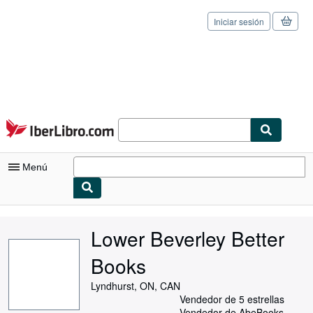
Iniciar sesión
Pasar al contenido principal
IberLibro.com
Menú
Mi cuenta
Lower Beverley Better
Consultar mis pedidos
Books
Cerrar sesión
Lyndhurst, ON, CAN
Búsqueda avanzada
Vendedor de 5 estrellas
Vendedor de AbeBooks