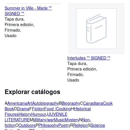
Summer in Ville - Marie **
SIGNED **
Tapa dura
Primera edición
Firmado
Usado
Interludes ** SIGNED **
Tapa dura
Primera edición
Firmado
Usado
Explorar catálogos
A
Americana
Art
Autobiography
B
Biography
C
Canadiana
Cook
Book
D
Drama
F
Fiction
Food /Cooking
H
Historical
Figures
History
Humour
J
JUVENILE
LITERATURE
M
Military/war
Music
Mystery
N
Non-
fiction
O
Outdoors
P
Philosophy
Poetry
R
Religion
S
Science