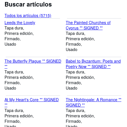
Buscar artículos
Todos los artículos (5715)
Leeds the Lovely
The Painted Churches of
Tapa dura
Cyprus ** SIGNED **
Primera edición
Tapa dura
Firmado
Primera edición
Usado
Firmado
Usado
The Butterfly Plague ** SIGNED
Babel to Byzantium: Poets and
**
Poetry Now ** SIGNED **
Tapa dura
Tapa dura
Primera edición
Primera edición
Firmado
Firmado
Usado
Usado
At My Heart's Core ** SIGNED
The Nightingale: A Romance **
**
SIGNED **
Tapa dura
Tapa dura
Primera edición
Primera edición
Firmado
Firmado
Usado
Usado