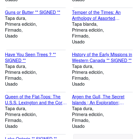
Guns or Butter ** SIGNED **
Temper of the Times: An
Tapa dura
Anthology of Assorted
Primera edición
Contemporary Literature
Tapa blanda
Firmado
Primera edición
Usado
Firmado
Usado
Have You Seen Trees ? **
History of the Early Missions in
SIGNED **
Western Canada ** SIGNED **
Tapa dura
Tapa dura
Primera edición
Primera edición
Firmado
Firmado
Usado
Usado
Queen of the Flat-Tops: The
Argen the Gull, The Secret
U.S.S. Lexington and the Coral
Islands ; An Exploration;
Sea Battle ** SIGNED **
Tapa dura
Searchers at the Gulf
Tapa dura
Primera edición
Primera edición
Firmado
Firmado
Usado
Usado
Lake Ontario ** SIGNED **