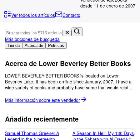
Colecciones
desde 11 de enero de 2007
Libros antiguos
Ver todos los artículos
Contacto
Arte y coleccionismo
Vendedores
Más opciones de búsqueda
Comenzar a vender
Tienda
Acerca de
Políticas
Ayuda
Acerca de Lower Beverley Better Books
CERRAR
LOWER BEVERLEY BETTER BOOKS is located on Lower
Beverley Lake. It has been on line since January, 2007. I have a
wide variety of books and probably have some that would relate
to the topic that brings you here. If'n the book you want is not
inventoried, contact me. Many books are just awaiting their turn
Más información sobre este
vendedor
as the number of books greatly exceeds the inventory listing.I
would be happy to provide you with digital pictures of any book of
interest to you.
Añadido recientemente
Samuel Thomas Greene: A
A Season In Hell: My 130 Days
Legend in the Nineteenth
in the Sahara with Al Qaeda **