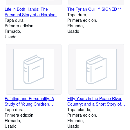
Life in Both Hands: The
The Tyrian Quill ** SIGNED **
Personal Story of a Heroine of
Tapa dura
the Polish Resistance
Tapa dura
Primera edición
Primera edición
Firmado
Firmado
Usado
Usado
Painting and Personality: A
Fifty Years in the Peace River
Study of Young Children
Country; and a Short Story of
Revised and Abridged **
Tapa dura
The Alaska Highway ** SIGNED
Tapa blanda
SIGNED **
Primera edición
**
Primera edición
Firmado
Firmado
Usado
Usado