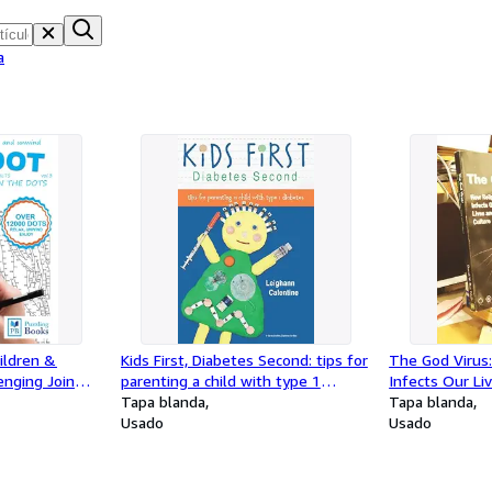
a
ldren &
Kids First, Diabetes Second: tips for
The God Virus:
enging Join
parenting a child with type 1
Infects Our Li
l way to relax
diabetes
Tapa blanda
Tapa blanda
Usado
Usado