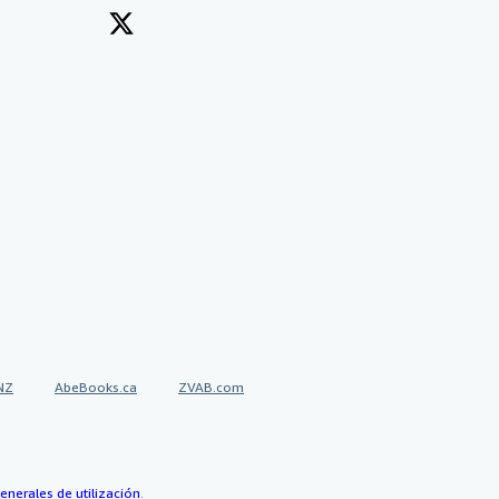
NZ
AbeBooks.ca
ZVAB.com
enerales de utilización
.