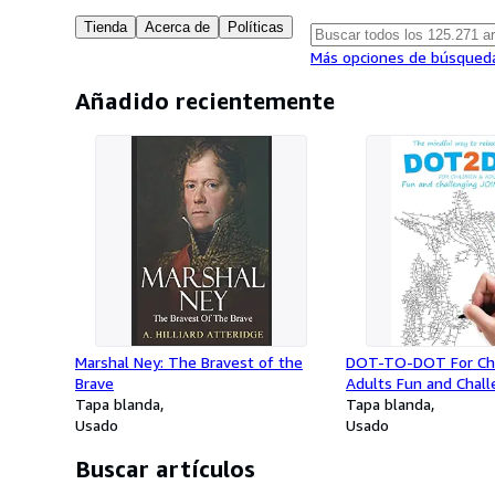
Tienda
Acerca de
Políticas
Más opciones de búsqued
Añadido recientemente
Marshal Ney: The Bravest of the
DOT-TO-DOT For Chi
Brave
Adults Fun and Chall
Tapa blanda
the Dots: The mindfu
Tapa blanda
Usado
and unwind
Usado
Buscar artículos