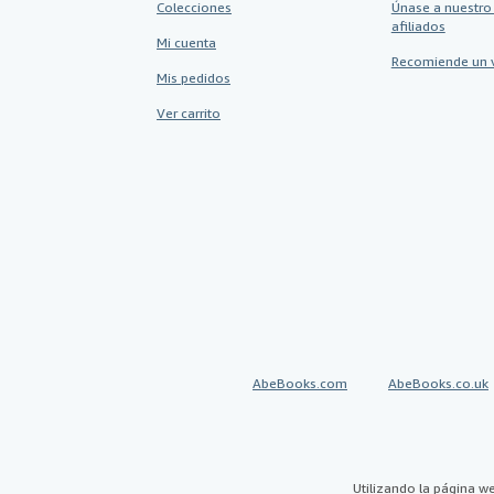
Colecciones
Únase a nuestro
afiliados
Mi cuenta
Recomiende un 
Mis pedidos
Ver carrito
AbeBooks.com
AbeBooks.co.uk
Utilizando la página w