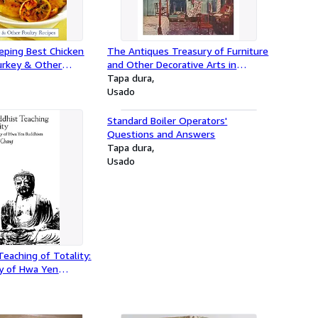
ping Best Chicken
The Antiques Treasury of Furniture
Turkey & Other
and Other Decorative Arts in
s
Winterthur, Williamsburg,
Tapa dura
Sturbridge, Ford Museum,
Usado
Cooperstown, Deerfield,
Shelburnes / Edited by Alice
Standard Boiler Operators'
Winchester and the Staff of
Questions and Answers
Antiques Magazine
Tapa dura
Usado
eaching of Totality:
y of Hwa Yen