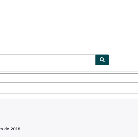
ionismo
Vendedores
Comenzar a vender
ro de 2018