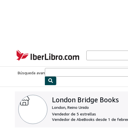
Pasar al contenido principal
IberLibro.com
Búsqueda avanzada
Colecciones
Libros antiguos
Arte y colecc
London Bridge Books
London, Reino Unido
Vendedor de 5 estrellas
Vendedor de AbeBooks desde 1 de febre