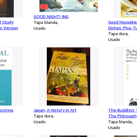
GOOD NIGHT! ING
d Study
Good Housekee
Tapa blanda
s Version
Dishes: Plus 
Usado
Poultry Recipe
Tapa dura
Usado
octrine
Japan; A History in Art
The Buddhist T
Tapa dura
The Philosoph
Usado
Buddhism
Tapa blanda
Usado