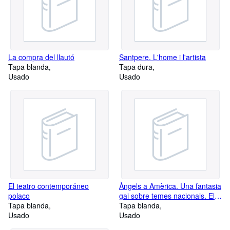
keywords: 'literature', 'philosophy', 'sociology', 'psychology',
'politics', etc. Use this tool to refine your searches. For any
questions, please feel free to contact us via email:
llibreriabombeta@gmail.com
La compra del llautó
Santpere. L'home i l'artista
Tapa blanda
Tapa dura
Usado
Usado
El teatro contemporáneo
Àngels a Amèrica. Una fantasia
polaco
gai sobre temes nacionals. El
Tapa blanda
mil-leni s'acosta (Traducció de
Tapa blanda
Usado
Betty Alsina)
Usado