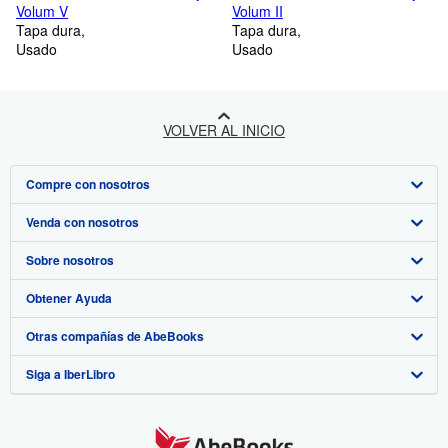
Volum V
Volum II
Tapa dura
Tapa dura
Usado
Usado
VOLVER AL INICIO
Compre con nosotros
Venda con nosotros
Búsqueda avanzada
Sobre nosotros
Colecciones
Comenzar a vender
Obtener Ayuda
Mi cuenta
Únase a nuestro programa de afiliados
Sobre IberLibro
Otras compañías de AbeBooks
Mis pedidos
Recomiende un vendedor
Medios
Preguntas frecuentes y guías
Siga a IberLibro
Ver carrito
Empleo
Atención al Cliente
AbeBooks.com
Política de Privacidad
AbeBooks.co.uk