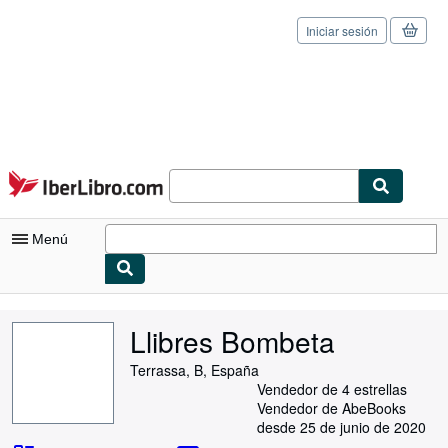
Iniciar sesión
Pasar al contenido principal
IberLibro.com
Menú
Mi cuenta
Llibres Bombeta
Consultar mis pedidos
Terrassa, B, España
Cerrar sesión
Vendedor de 4 estrellas
Vendedor de AbeBooks
Búsqueda avanzada
desde 25 de junio de 2020