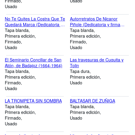
Firmado
Usado
Usado
No Te Quites La Costra Que Te
Autorretratos De Nicanor
Quedará Marca (Dedicatoria y
Piñole (Dedicatoria y firma
firma autógrafa de la autora)
Tapa blanda
autógrafa de Enriqueta Ceñal,
Tapa blanda
Primera edición
viuda del pintor asturiano
Primera edición
Firmado
Nicanor Piñole) PRIMERA
Firmado
Usado
EDICION
Usado
El Seminario Conciliar de San
Las travesuras de Cuquita y
Atón, de Badajoz (1664-1964)
Tolin
Tapa blanda
Tapa dura
Primera edición
Primera edición
Firmado
Usado
Usado
LA TROMPETA SIN SOMBRA
BALTASAR DE ZUÑIGA
Tapa blanda
Tapa blanda
Primera edición
Primera edición
Firmado
Usado
Usado