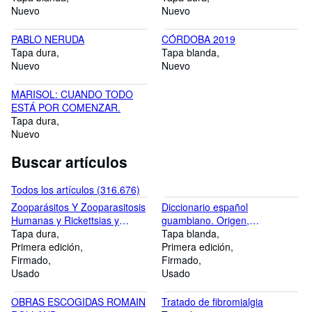
Nuevo
Nuevo
PABLO NERUDA
CÓRDOBA 2019
Tapa dura
Tapa blanda
Nuevo
Nuevo
MARISOL: CUANDO TODO
ESTÁ POR COMENZAR.
Tapa dura
Nuevo
Buscar artículos
Todos los artículos (316.676)
Zooparásitos Y Zooparasitosis
Diccionario español
Humanas y Rickettsias y
guambiano. Origen,
espiroquetideos
Tapa dura
Costumbres, Himno Nal. Himno
Tapa blanda
Primera edición
Caucano
Primera edición
Firmado
Firmado
Usado
Usado
OBRAS ESCOGIDAS ROMAIN
Tratado de fibromialgia