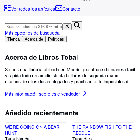
Colecciones
Ver todos los artículos
Contacto
Libros antiguos
Arte y coleccionismo
Más opciones de búsqueda
Vendedores
Tienda
Acerca de
Políticas
Comenzar a vender
Acerca de Libros Tobal
Ayuda
CERRAR
Somos una librería ubicada en Madrid que ofrece de manera fácil
y rápida todo un amplio stock de libros de segunda mano,
muchos de ellos descatalogados y prácticamente imposibles de
encontrar. Libros Tobal trabaja sin descanso para ampliar día a
día su inventario y así contribuir dentro y fuera de España a que
Más información sobre este
vendedor
el placer de la lectura no conozca fronteras. El tenue polvo que
dora la pagina de los libros antiguos es como una especie de
penicilina que aumenta y hace feliz la longevidad del lector
Añadido recientemente
asiduo y amoroso. ATENCION: VENTA EXCLUSIVA ONLINE
WE'RE GOING ON A BEAR
THE RAINBOW FISH TO THE
HUNT
RESCUE
Tapa blanda
Tapa dura