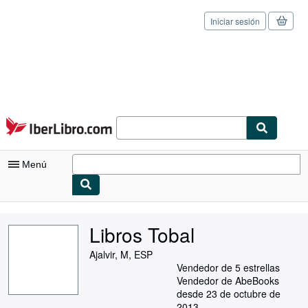
Iniciar sesión
Pasar al contenido principal
IberLibro.com
Menú
Mi cuenta
Libros Tobal
Consultar mis pedidos
Ajalvir, M, ESP
Cerrar sesión
Vendedor de 5 estrellas
Vendedor de AbeBooks
Búsqueda avanzada
desde 23 de octubre de
2013