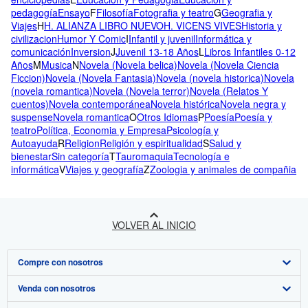
pedagogía
Ensayo
F
Filosofía
Fotografia y teatro
G
Geografia y
Viajes
H
H. ALIANZA LIBRO NUEVO
H. VICENS VIVES
Historia y
civilizacion
Humor Y Comic
I
Infantil y juvenil
Informática y
comunicación
Inversion
J
Juvenil 13-18 Años
L
Libros Infantiles 0-12
Años
M
Musica
N
Novela (Novela belica)
Novela (Novela Ciencia
Ficcion)
Novela (Novela Fantasia)
Novela (novela historica)
Novela
(novela romantica)
Novela (Novela terror)
Novela (Relatos Y
cuentos)
Novela contemporánea
Novela histórica
Novela negra y
suspense
Novela romantica
O
Otros Idiomas
P
Poesía
Poesía y
teatro
Política, Economia y Empresa
Psicología y
Autoayuda
R
Religion
Religión y espiritualidad
S
Salud y
bienestar
Sin categoría
T
Tauromaquia
Tecnología e
informática
V
Viajes y geografía
Z
Zoologia y animales de compañia
VOLVER AL INICIO
Compre con nosotros
Venda con nosotros
Búsqueda avanzada