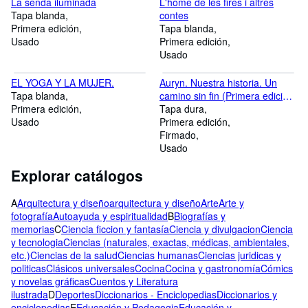
La senda iluminada
L'home de les fires i altres
Tapa blanda
contes
Primera edición
Tapa blanda
Usado
Primera edición
Usado
EL YOGA Y LA MUJER.
Auryn. Nuestra historia. Un
Tapa blanda
camino sin fin (Primera edición)
Primera edición
DEDICATORIA Y FIRMA
Tapa dura
Usado
AUTOGRAFA DE LOS 5
Primera edición
INTEGRANTES DEL GRUPO
Firmado
Usado
Explorar catálogos
A
Arquitectura y diseño
arquitectura y diseño
Arte
Arte y
fotografía
Autoayuda y espiritualidad
B
Biografías y
memorias
C
Ciencia ficcion y fantasía
Ciencia y divulgacion
Ciencia
y tecnologia
Ciencias (naturales, exactas, médicas, ambientales,
etc.)
Ciencias de la salud
Ciencias humanas
Ciencias juridicas y
politicas
Clásicos universales
Cocina
Cocina y gastronomía
Cómics
y novelas gráficas
Cuentos y Literatura
ilustrada
D
Deportes
Diccionarios - Enciclopedias
Diccionarios y
enciclopedias
E
Educación y Pedagogia
Educación y