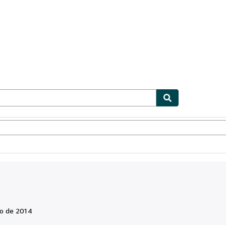
ionismo
Vendedores
Comenzar a vender
o de 2014