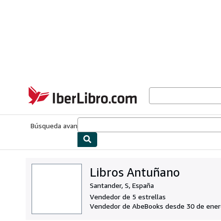
Pasar al contenido principal
IberLibro.com
Búsqueda avanzada
Colecciones
Libros antiguos
Arte y colecc
Libros Antuñano
Santander, S, España
Vendedor de 5 estrellas
Vendedor de AbeBooks desde 30 de ener