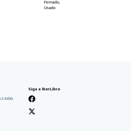
36
Firmado
Usado
Siga a IberLibro
 y guías