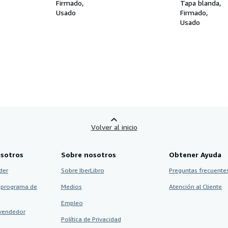
Firmado
Noviembre 19
Tapa blanda
Usado
Firmado
Usado
Volver al inicio
sotros
Sobre nosotros
Obtener Ayuda
der
Sobre IberLibro
Preguntas frecuentes
 programa de
Medios
Atención al Cliente
Empleo
vendedor
Política de Privacidad