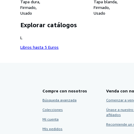
intelectual y moral en el niño y en
Tapa dura
(Excursion)
Tapa blanda
el joven
Firmado
Firmado
Usado
Usado
Explorar catálogos
L
Libros hasta 5 Euros
Compre con nosotros
Venda con no
Búsqueda avanzada
Comenzar a ven
Colecciones
Únase a nuestro
afiliados
Mi cuenta
Recomiende un 
Mis pedidos