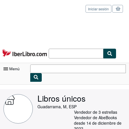
Iniciar sesión
Pasar al contenido principal
IberLibro.com
Menú
Mi cuenta
Libros únicos
Consultar mis pedidos
Guadarrama, M, ESP
Cerrar sesión
Vendedor de 3 estrellas
Vendedor de AbeBooks
Búsqueda avanzada
desde 14 de diciembre de
2022