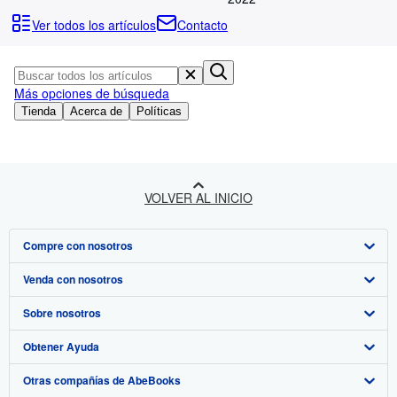
Colecciones
Ver todos los artículos
Contacto
Libros antiguos
Arte y coleccionismo
Más opciones de búsqueda
Vendedores
Tienda
Acerca de
Políticas
Comenzar a vender
Ayuda
CERRAR
VOLVER AL INICIO
Compre con nosotros
Venda con nosotros
Búsqueda avanzada
Sobre nosotros
Colecciones
Comenzar a vender
Obtener Ayuda
Mi cuenta
Únase a nuestro programa de afiliados
Sobre IberLibro
Otras compañías de AbeBooks
Mis pedidos
Recomiende un vendedor
Medios
Preguntas frecuentes y guías