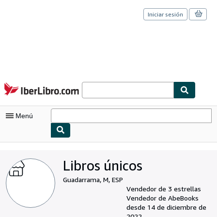
Iniciar sesión
Pasar al contenido principal
IberLibro.com
Menú
Mi cuenta
Libros únicos
Consultar mis pedidos
Guadarrama, M, ESP
Cerrar sesión
Vendedor de 3 estrellas
Vendedor de AbeBooks
Búsqueda avanzada
desde 14 de diciembre de
2022