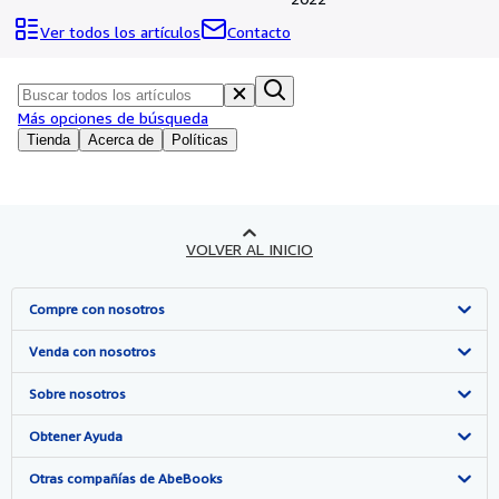
Colecciones
Ver todos los artículos
Contacto
Libros antiguos
Arte y coleccionismo
Más opciones de búsqueda
Vendedores
Tienda
Acerca de
Políticas
Comenzar a vender
Ayuda
CERRAR
VOLVER AL INICIO
Compre con nosotros
Búsqueda avanzada
Venda con nosotros
Colecciones
Comenzar a vender
Sobre nosotros
Mi cuenta
Únase a nuestro programa de afiliados
Sobre IberLibro
Obtener Ayuda
Mis pedidos
Recomiende un vendedor
Medios
Preguntas frecuentes y guías
Otras compañías de AbeBooks