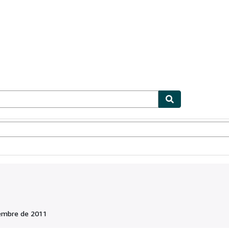
ionismo
Vendedores
Comenzar a vender
embre de 2011