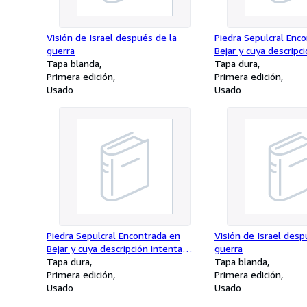
Visión de Israel después de la
Piedra Sepulcral Enc
guerra
Bejar y cuya descripc
Tapa blanda
hacer Agustín Blasco
Tapa dura
Primera edición
Primera edición
Usado
Usado
Piedra Sepulcral Encontrada en
Visión de Israel desp
Bejar y cuya descripción intenta
guerra
hacer Agustín Blasco
Tapa dura
Tapa blanda
Primera edición
Primera edición
Usado
Usado