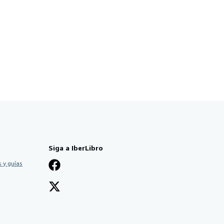
Siga a IberLibro
 y guías