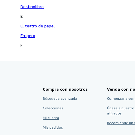
Destinolibro
E
El teatro de papel
Empero
F
Compre con nosotros
Venda con no
Búsqueda avanzada
Comenzar a ven
Colecciones
Únase a nuestro
afiliados
Mi cuenta
Recomiende un 
Mis pedidos