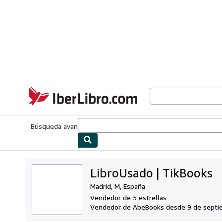
Pasar al contenido principal
IberLibro.com
Búsqueda avanzada
Colecciones
Libros antiguos
Arte y colecc
LibroUsado | TikBooks
Madrid, M, España
Vendedor de 5 estrellas
Vendedor de AbeBooks desde 9 de septi