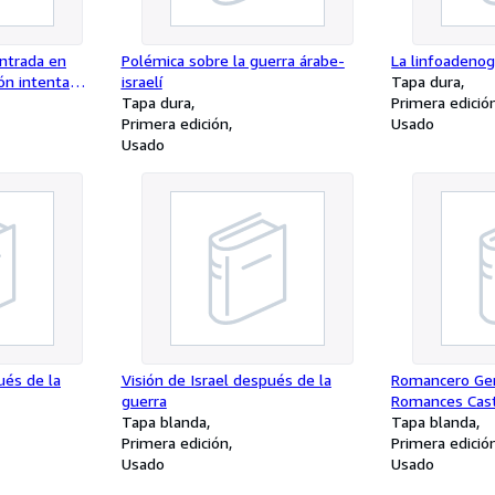
ontrada en
Polémica sobre la guerra árabe-
La linfoadenog
ión intenta
israelí
Tapa dura
Tapa dura
Primera edició
Primera edición
Usado
Usado
ués de la
Visión de Israel después de la
Romancero Gen
guerra
Romances Cast
Tapa blanda
Tapa blanda
Primera edición
Primera edició
Usado
Usado