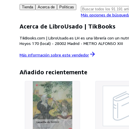
Tienda
Acerca de
Políticas
Más opciones de búsqued
Acerca de LibroUsado | TikBooks
TikBooks.com | LibroUsado.es LH es una librería con un nutrido catálogo de libros usados a precios ajustados. -
Hoyos 170 (local) - 28002 Madrid - METRO ALFONSO XIII
Más información sobre este
vendedor
Añadido recientemente