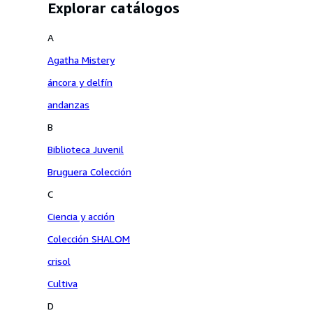
Explorar catálogos
A
Agatha Mistery
áncora y delfín
andanzas
B
Biblioteca Juvenil
Bruguera Colección
C
Ciencia y acción
Colección SHALOM
crisol
Cultiva
D