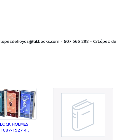
RLOCK HOLMES
1887-1927 4
ON ESTUCHE