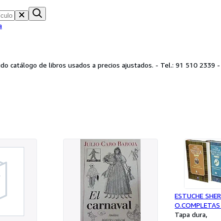
a
 Tel.: 91 510 2339 - lopezdehoyos@tikbooks.com - 607 566 298 - C/López de
ESTUCHE SHE
O.COMPLETAS 
VOLUMENES C
Tapa dura