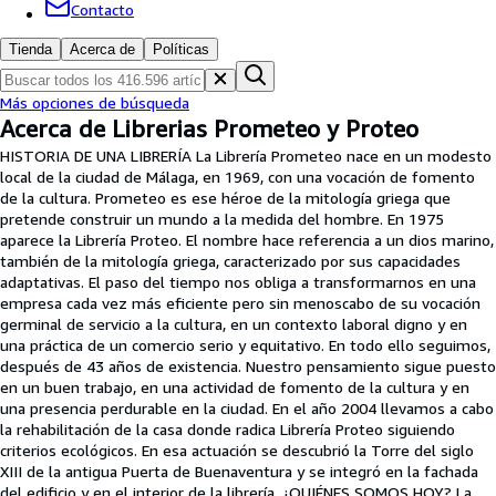
Colecciones
Contacto
Libros antiguos
Tienda
Acerca de
Políticas
Arte y coleccionismo
Más opciones de búsqueda
Vendedores
Acerca de Librerias Prometeo y Proteo
HISTORIA DE UNA LIBRERÍA La Librería Prometeo nace en un modesto
Comenzar a vender
local de la ciudad de Málaga, en 1969, con una vocación de fomento
Ayuda
de la cultura. Prometeo es ese héroe de la mitología griega que
pretende construir un mundo a la medida del hombre. En 1975
CERRAR
aparece la Librería Proteo. El nombre hace referencia a un dios marino,
también de la mitología griega, caracterizado por sus capacidades
adaptativas. El paso del tiempo nos obliga a transformarnos en una
empresa cada vez más eficiente pero sin menoscabo de su vocación
germinal de servicio a la cultura, en un contexto laboral digno y en
una práctica de un comercio serio y equitativo. En todo ello seguimos,
después de 43 años de existencia. Nuestro pensamiento sigue puesto
en un buen trabajo, en una actividad de fomento de la cultura y en
una presencia perdurable en la ciudad. En el año 2004 llevamos a cabo
la rehabilitación de la casa donde radica Librería Proteo siguiendo
criterios ecológicos. En esa actuación se descubrió la Torre del siglo
XIII de la antigua Puerta de Buenaventura y se integró en la fachada
del edificio y en el interior de la librería. ¿QUIÉNES SOMOS HOY? La