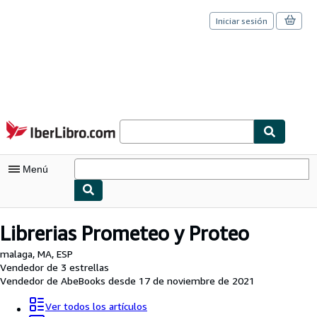
Iniciar sesión
Pasar al contenido principal
IberLibro.com
Menú
Mi cuenta
Librerias Prometeo y Proteo
Consultar mis pedidos
malaga, MA, ESP
Vendedor de 3 estrellas
Cerrar sesión
Vendedor de AbeBooks desde 17 de noviembre de 2021
Búsqueda avanzada
Ver todos los artículos