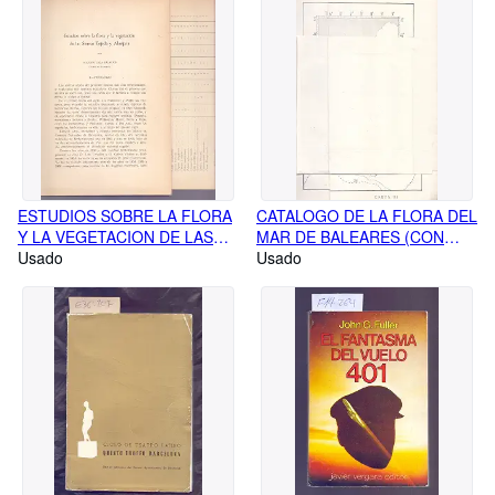
DERIVADAS
DE LA CARIDAD
ESTUDIOS SOBRE LA FLORA
CATALOGO DE LA FLORA DEL
Y LA VEGETACION DE LAS
MAR DE BALEARES (CON
SIERRAS TEJADA Y
Usado
EXCLUSION DE LAS
Usado
ALMIJARA (ANDALUCIA:
DIATOMEAS) (EXTRAIDO
MALAGA Y GRANADA)
ORIGINAL DEL AÑO 1945,
(EXTRAIDO ORIGINAL DEL
TEXTO INTEGRO)
AÑO 1947, TEXTO INTEGRO)