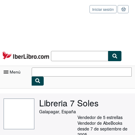
Iniciar sesión
Pasar al contenido principal
IberLibro.com
Menú
Mi cuenta
Libreria 7 Soles
Consultar mis pedidos
Galapagar, España
Cerrar sesión
Vendedor de 5 estrellas
Vendedor de AbeBooks
Búsqueda avanzada
desde 7 de septiembre de
2005