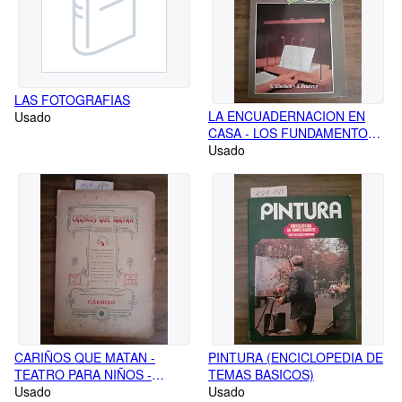
LAS FOTOGRAFIAS
LA ENCUADERNACION EN
Usado
CASA - LOS FUNDAMENTOS
DE LA ENCUADERNACION,
Usado
EXPLICADOS DE MANERA
SENCILLA CON DIBUJOS Y
TEXTOS
CARIÑOS QUE MATAN -
PINTURA (ENCICLOPEDIA DE
TEATRO PARA NIÑOS -
TEMAS BASICOS)
ENSAYO COMICO-
Usado
Usado