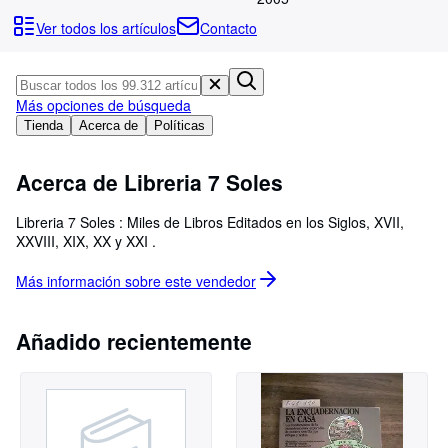
Colecciones
Ver todos los artículos
Contacto
Libros antiguos
Arte y coleccionismo
Más opciones de búsqueda
Vendedores
Tienda
Acerca de
Políticas
Comenzar a vender
Acerca de Libreria 7 Soles
Ayuda
CERRAR
Libreria 7 Soles : Miles de Libros Editados en los Siglos, XVII,
XXVIII, XIX, XX y XXI .
Más información sobre este
vendedor
Añadido recientemente