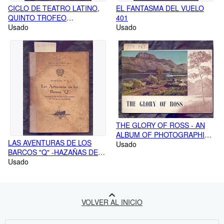
CICLO DE TEATRO LATINO,
EL FANTASMA DEL VUELO
QUINTO TROFEO
401
BARCELONA - FIESTAS DE LA
Usado
Usado
MERCED - DEL 26 DE
SEPTIEMBRE AL 3 DE
OCTUBRE DE 1962
THE GLORY OF ROSS - AN
ALBUM OF PHOTOGRAPHIC
LAS AVENTURAS DE LOS
STUDIES OF WESTER ROSS
Usado
BARCOS "Q" -HAZAÑAS DE
(THE "BEST OF ALL" SERIES
LOS FAMOSOS BUQUES-
Usado
OF SCOTTISH VIEWBOOKS
MISTERIO POR UNO DE SUS
COMANDANTES
VOLVER AL INICIO