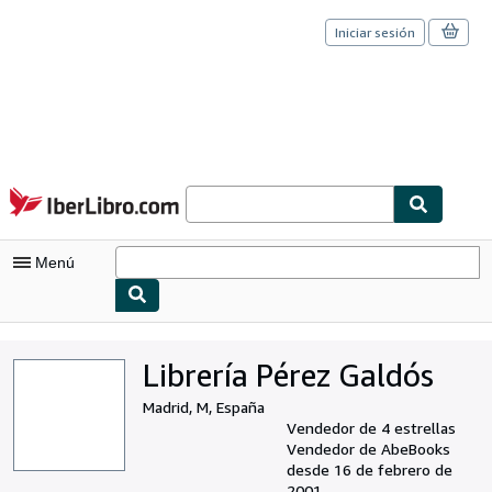
Iniciar sesión
Pasar al contenido principal
IberLibro.com
Menú
Mi cuenta
Librería Pérez Galdós
Consultar mis pedidos
Madrid, M, España
Cerrar sesión
Vendedor de 4 estrellas
Vendedor de AbeBooks
Búsqueda avanzada
desde 16 de febrero de
2001