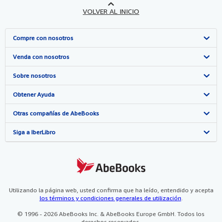
VOLVER AL INICIO
Compre con nosotros
Búsqueda avanzada
Venda con nosotros
Colecciones
Comenzar a vender
Sobre nosotros
Mi cuenta
Únase a nuestro programa de afiliados
Sobre IberLibro
Obtener Ayuda
Mis pedidos
Recomiende un vendedor
Medios
Preguntas frecuentes y guías
Otras compañías de AbeBooks
Ver carrito
Empleo
Atención al Cliente
AbeBooks.com
Siga a IberLibro
Política de Privacidad
AbeBooks.co.uk
Preferencias de cookies
AbeBooks.de
Aviso de cookies
AbeBooks.fr
Utilizando la página web, usted confirma que ha leído, entendido y acepta
los términos y condiciones generales de utilización
.
Accesibilidad
AbeBooks.it
© 1996 - 2026 AbeBooks Inc. & AbeBooks Europe GmbH. Todos los
derechos reservados.