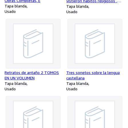
Obras Completas, E
vistieron habitos religiosos .
Tapa blanda
Asua y Campos, Miguel de
Tapa blanda
Usado
Usado
Retratos de antaño 2 TOMOS
Tres sonetos sobre la lengua
EN UN VOLUMEN
castellana
Tapa blanda
Tapa blanda
Usado
Usado