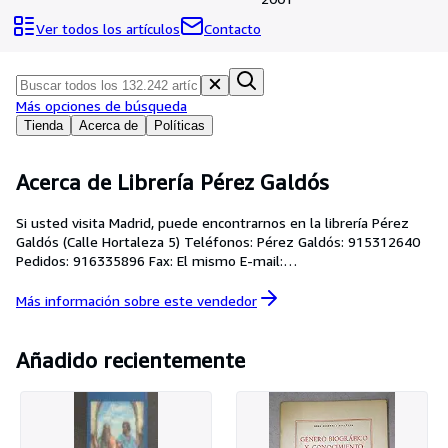
Colecciones
Ver todos los artículos
Contacto
Libros antiguos
Arte y coleccionismo
Más opciones de búsqueda
Vendedores
Tienda
Acerca de
Políticas
Comenzar a vender
Ayuda
Acerca de Librería Pérez Galdós
CERRAR
Si usted visita Madrid, puede encontrarnos en la librería Pérez
Galdós (Calle Hortaleza 5) Teléfonos: Pérez Galdós: 915312640
Pedidos: 916335896 Fax: El mismo E-mail:
libreria@perezgaldos.com
Más información sobre este
vendedor
Añadido recientemente