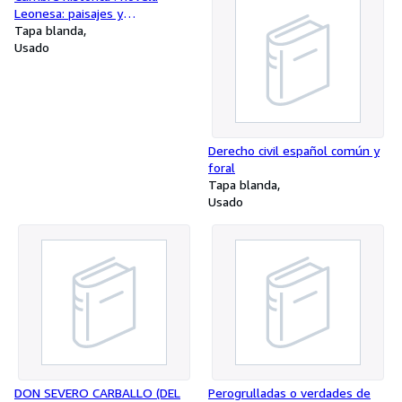
Leonesa: paisajes y
costumbres de la montaña
Tapa blanda
leonesa
Usado
Derecho civil español común y
foral
Tapa blanda
Usado
DON SEVERO CARBALLO (DEL
Perogrulladas o verdades de