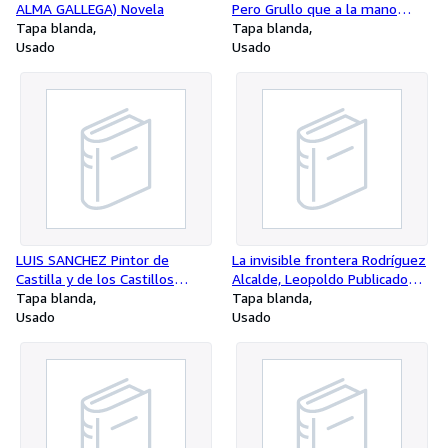
ALMA GALLEGA) Novela
Pero Grullo que a la mano
Tapa blanda
cerrada llamaba puño .
Tapa blanda
Usado
Usado
LUIS SANCHEZ Pintor de
La invisible frontera Rodríguez
Castilla y de los Castillos
Alcalde, Leopoldo Publicado
españoles. DEDICADO POR EL
Tapa blanda
por El gato verde., 1954
Tapa blanda
PINTOR.
Usado
Usado