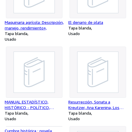
Maquinaria agrícola: Descripción,
El denario de plata
manejo, rendimiento»,
Tapa blanda
Tapa blanda
Usado
Usado
MANUAL ESTADÍSTICO,
Resurrección, Sonata a
HISTÓRICO - POLÍTICO,
Kreutzer, Ana Karenina, Los
GENEALÓGICO Y
Tapa blanda
cosacos, Iván el Imbécil, La
Tapa blanda
ASTRONÓMICO
Usado
borrasca
Usado
Cumbre histórica : novela