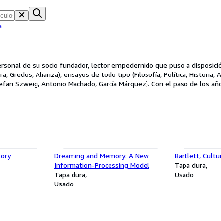
a
personal de su socio fundador, lector empedernido que puso a disposició
, Gredos, Alianza), ensayos de todo tipo (Filosofía, Política, Historia, 
uez). Con el paso de los años, las estanterías de nuestro almacén han ido creciendo
s lectores de toda España, que aglutinaron libros durante toda su vid
s manteniendo la misma esencia, destacando por un inventario muy
 los libros difíciles de encontrar (o reliquias) , todos ellos a un prec
sory
Dreaming and Memory: A New
Bartlett, Cult
Information-Processing Model
Tapa dura
Tapa dura
Usado
Usado