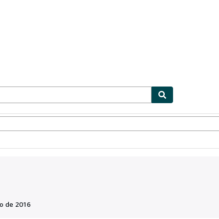
ionismo
Vendedores
Comenzar a vender
o de 2016