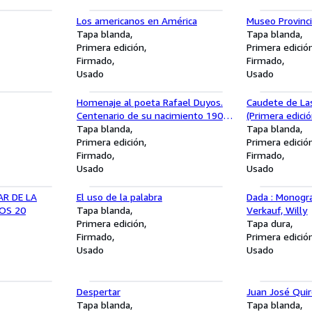
Los americanos en América
Museo Provinci
Tapa blanda
Tapa blanda
Primera edición
Primera edició
Firmado
Firmado
Usado
Usado
Homenaje al poeta Rafael Duyos.
Caudete de La
Centenario de su nacimiento 1906-
(Primera edició
2006
Tapa blanda
Tapa blanda
Primera edición
Primera edició
Firmado
Firmado
Usado
Usado
R DE LA
El uso de la palabra
Dada : Monogr
OS 20
Tapa blanda
Verkauf, Willy
Primera edición
Tapa dura
Firmado
Primera edició
Usado
Usado
Despertar
Juan José Quir
Tapa blanda
Tapa blanda