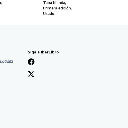
n
Tapa blanda
Primera edición
Usado
Siga a IberLibro
 y guías