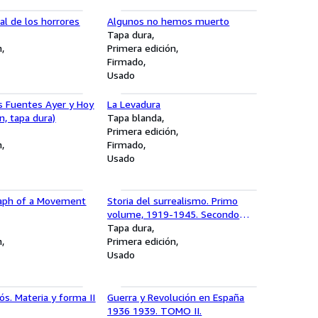
al de los horrores
Algunos no hemos muerto
Tapa dura
n
Primera edición
Firmado
Usado
s Fuentes Ayer y Hoy
La Levadura
n, tapa dura)
Tapa blanda
Primera edición
n
Firmado
Usado
aph of a Movement
Storia del surrealismo. Primo
volume, 1919-1945. Secondo
volume, 1945-ai nostri giorni.
Tapa dura
n
Traduzione di Livio Maitan e Tristan
Primera edición
Sauvage.
Usado
ós. Materia y forma II
Guerra y Revolución en España
1936 1939. TOMO II.