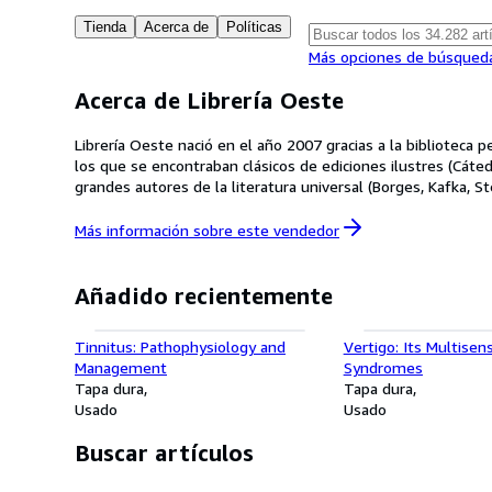
Tienda
Acerca de
Políticas
Más opciones de búsqued
Acerca de Librería Oeste
Librería Oeste nació en el año 2007 gracias a la biblioteca 
los que se encontraban clásicos de ediciones ilustres (Cátedra
grandes autores de la literatura universal (Borges, Kafka, Stefan Szweig, Antonio Machado, García Márq
gracias a la aportación de bibliotecas personales de grande
clientes libros descatalogados, muy especializados, raros, dedicados, primeras ediciones, etc. Actualmente seguimo
Más información sobre este
vendedor
variado y de calidad, donde confluyen las últimas novedades y
excelente.
Añadido recientemente
Tinnitus: Pathophysiology and
Vertigo: Its Multisen
Management
Syndromes
Tapa dura
Tapa dura
Usado
Usado
Buscar artículos