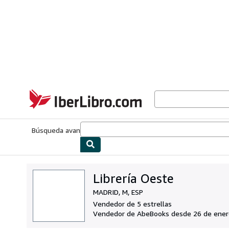
Pasar al contenido principal
IberLibro.com
Búsqueda avanzada
Colecciones
Libros antiguos
Arte y colecc
Librería Oeste
MADRID, M, ESP
Vendedor de 5 estrellas
Vendedor de AbeBooks desde 26 de ener