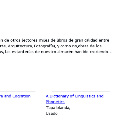
n de otros lectores miles de libros de gran calidad entre
Arte, Arquitectura, Fotografía), y como no,obras de los
a. Fruto de estas consecuciones pudimos ofrecer a nuestros
io muy competitivo y con un servicio de venta online
ure and Cognition
A Dictionary of Linguistics and
Phonetics
Tapa blanda
Usado