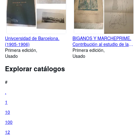
Univcersidad de Barcelona.
BIGANOS Y MARCHEPRIME.
(1905-1906)
Contribución al estudio de la
Primera edición
vida rural en las Landas de
Primera edición
Usado
Gascuña (Francia).
Usado
Explorar catálogos
#
.
1
10
100
12