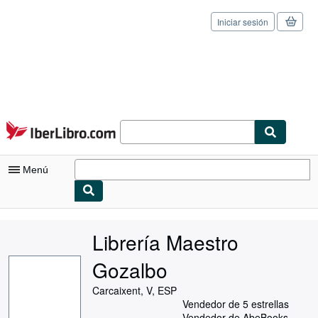
Iniciar sesión
Pasar al contenido principal
IberLibro.com
Menú
Mi cuenta
Librería Maestro
Consultar mis pedidos
Gozalbo
Cerrar sesión
Carcaixent, V, ESP
Búsqueda avanzada
Vendedor de 5 estrellas
Vendedor de AbeBooks