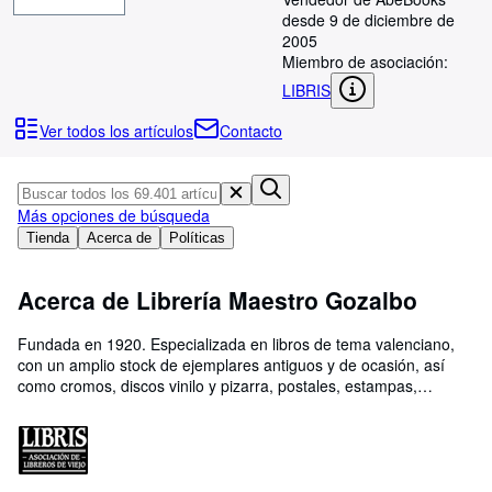
Colecciones
desde 9 de diciembre de
Libros antiguos
2005
Miembro de asociación:
Arte y coleccionismo
LIBRIS
Vendedores
Ver todos los artículos
Contacto
Comenzar a vender
Ayuda
Más opciones de búsqueda
CERRAR
Tienda
Acerca de
Políticas
Acerca de Librería Maestro Gozalbo
Fundada en 1920. Especializada en libros de tema valenciano,
con un amplio stock de ejemplares antiguos y de ocasión, así
como cromos, discos vinilo y pizarra, postales, estampas,
posters, carteles de toros, fiestas y otros objetos de
coleccionismo. Los envíos a la Península a través de MRW 24h.
En otro caso por correos. Lamentablemente no aceptamos
contra reembolso. Pagos mediante ingreso, transferencia
bancaria, tarjeta Visa o Mastercard (No electrón)