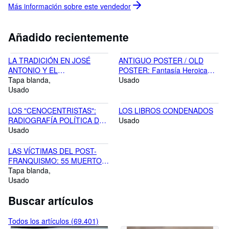
Más información sobre este
vendedor
Añadido recientemente
LA TRADICIÓN EN JOSÉ
ANTIGUO POSTER / OLD
ANTONIO Y EL
POSTER: Fantasía Heroica
SINDICALISMO EN MELLA
Tapa blanda
(Sword & Sorcery) ESTEBAN
Usado
Usado
MAROTO 1970
LOS "CENOCENTRISTAS":
LOS LIBROS CONDENADOS
RADIOGRAFÍA POLÍTICA DE
Usado
UNAS CENAS - S. MAZO / J.
Usado
MUNIAIN / J. OTAÑO - 1977
LAS VÍCTIMAS DEL POST-
FRANQUISMO: 55 MUERTOS,
BALANCE TRÁGICO DE UN
Tapa blanda
AÑO DE TERROR - EQUIPO
Usado
CINCO - 1977
Buscar artículos
Todos los artículos (69.401)