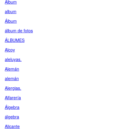
Album
album
Álbum
álbum de fotos
ÁLBUMES
Alcoy
aleluyas.
Alemán
alemán
Alergias.
Alfarería
Álgebra
álgebra
Alicante