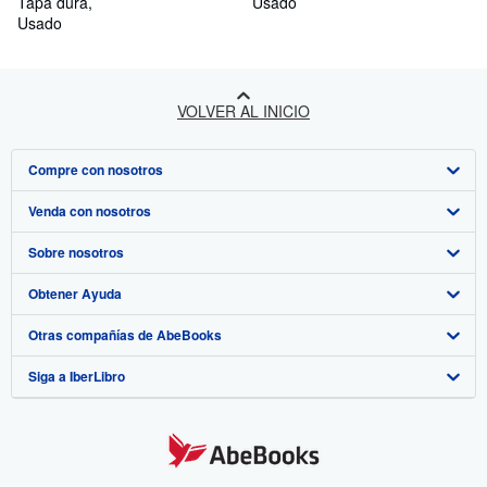
Tapa dura
Usado
Usado
VOLVER AL INICIO
Compre con nosotros
Venda con nosotros
Búsqueda avanzada
Sobre nosotros
Colecciones
Comenzar a vender
Obtener Ayuda
Mi cuenta
Únase a nuestro programa de afiliados
Sobre IberLibro
Otras compañías de AbeBooks
Mis pedidos
Recomiende un vendedor
Medios
Preguntas frecuentes y guías
Siga a IberLibro
Ver carrito
Empleo
Atención al Cliente
AbeBooks.com
Política de Privacidad
AbeBooks.co.uk
Preferencias de cookies
AbeBooks.de