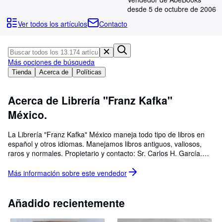
Colecciones
desde 5 de octubre de 2006
Libros antiguos
Ver todos los artículos
Contacto
Arte y coleccionismo
Vendedores
Más opciones de búsqueda
Comenzar a vender
Tienda
Acerca de
Políticas
Ayuda
Acerca de Librería "Franz Kafka"
CERRAR
México.
La Librería "Franz Kafka" México maneja todo tipo de libros en
español y otros idiomas. Manejamos libros antiguos, valiosos,
raros y normales. Propietario y contacto: Sr. Carlos H. García.
Mail: cartoscafka@yahoo.com.mx Tel. (52) 777 305 2847.
Cuernavaca, Morelos, México. Actualmente tenemos en línea
Más información sobre este
vendedor
más de 13000 libros enlistados.
Añadido recientemente