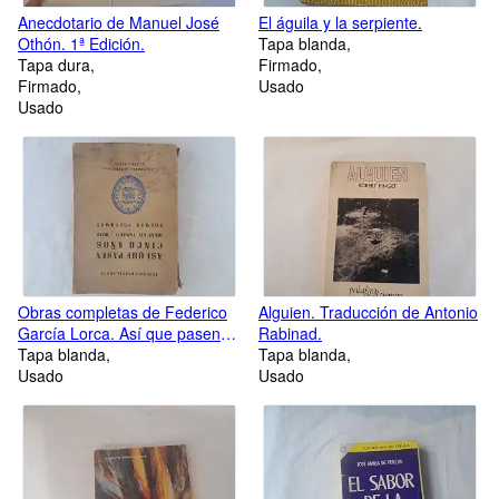
Anecdotario de Manuel José
El águila y la serpiente.
Othón. 1ª Edición.
Tapa blanda
Tapa dura
Firmado
Firmado
Usado
Usado
Obras completas de Federico
Alguien. Traducción de Antonio
García Lorca. Así que pasen
Rabinad.
cinco años. Diván de Tamarít.
Tapa blanda
Tapa blanda
Odas. Poemas póstumos.
Usado
Usado