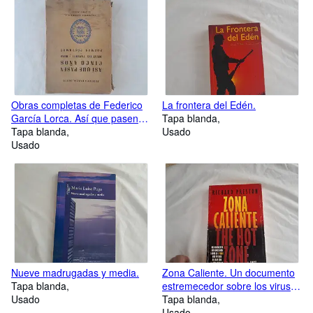
Obras completas de Federico
La frontera del Edén.
García Lorca. Así que pasen
Tapa blanda
cinco años. Diván de Tamarít.
Tapa blanda
Usado
Odas. Poemas póstumos.
Usado
Nueve madrugadas y media.
Zona Caliente. Un documento
Tapa blanda
estremecedor sobre los virus
Usado
que pueden acabar con la vida
Tapa blanda
humana.
Usado