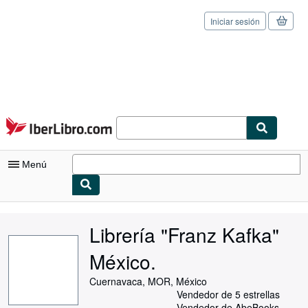
Iniciar sesión
Pasar al contenido principal
IberLibro.com
Menú
Mi cuenta
Librería "Franz Kafka"
Consultar mis pedidos
México.
Cerrar sesión
Cuernavaca, MOR, México
Búsqueda avanzada
Vendedor de 5 estrellas
Vendedor de AbeBooks