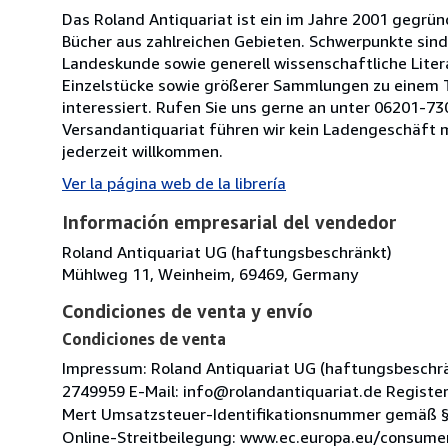
Das Roland Antiquariat ist ein im Jahre 2001 gegrü
Bücher aus zahlreichen Gebieten. Schwerpunkte sind 
Landeskunde sowie generell wissenschaftliche Liter
Einzelstücke sowie größerer Sammlungen zu einem T
interessiert. Rufen Sie uns gerne an unter 06201-73
Versandantiquariat führen wir kein Ladengeschäft 
jederzeit willkommen.
Ver la página web de la librería
Información empresarial del vendedor
Roland Antiquariat UG (haftungsbeschränkt)
Mühlweg 11, Weinheim, 69469, Germany
Condiciones de venta y envío
Condiciones de venta
Impressum: Roland Antiquariat UG (haftungsbeschrä
2749959 E-Mail: info@rolandantiquariat.de Registe
Mert Umsatzsteuer-Identifikationsnummer gemäß § 
Online-Streitbeilegung: www.ec.europa.eu/consume