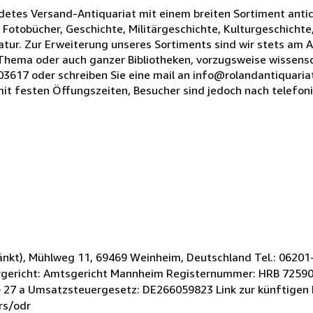
ndetes Versand-Antiquariat mit einem breiten Sortiment anti
Fotobücher, Geschichte, Militärgeschichte, Kulturgeschichte
atur. Zur Erweiterung unseres Sortiments sind wir stets am 
hema oder auch ganzer Bibliotheken, vorzugsweise wissensch
03617 oder schreiben Sie eine mail an info@rolandantiquariat
mit festen Öffungszeiten, Besucher sind jedoch nach telefo
nkt), Mühlweg 11, 69469 Weinheim, Deutschland Tel.: 06201
rgericht: Amtsgericht Mannheim Registernummer: HRB 725900
27 a Umsatzsteuergesetz: DE266059823 Link zur künftigen 
rs/odr