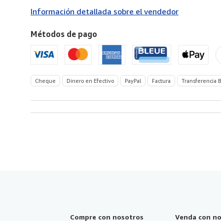
a
Información detallada sobre el vendedor
Estados
Unidos
Métodos de pago
de
America
Cheque
Dinero en Efectivo
PayPal
Factura
Transferencia B
Compre con nosotros
Venda con no