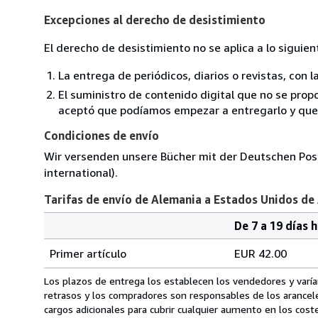
Excepciones al derecho de desistimiento
El derecho de desistimiento no se aplica a lo siguien
La entrega de periódicos, diarios o revistas, con l
El suministro de contenido digital que no se propo
aceptó que podíamos empezar a entregarlo y que n
Condiciones de envío
Wir versenden unsere Bücher mit der Deutschen Post
international).
Tarifas de envío de Alemania a Estados Unidos de
De 7 a 19 días 
Cantidad
Tarifas
del
Primer artículo
EUR 42.00
pedido
de
envío
Los plazos de entrega los establecen los vendedores y varían
de
retrasos y los compradores son responsables de los arancel
Alemania
cargos adicionales para cubrir cualquier aumento en los coste