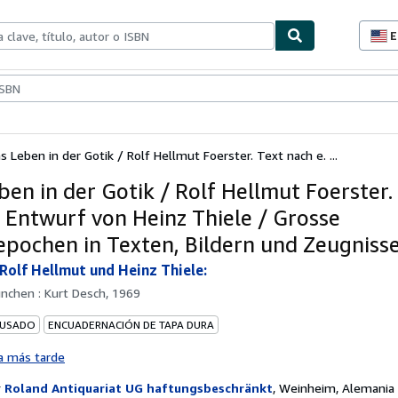
E
P
d
c
ionismo
Vendedores
Comenzar a vender
d
s
s Leben in der Gotik / Rolf Hellmut Foerster. Text nach e. ...
ben in der Gotik / Rolf Hellmut Foerster.
. Entwurf von Heinz Thiele / Grosse
epochen in Texten, Bildern und Zeugniss
 Rolf Hellmut und Heinz Thiele:
nchen : Kurt Desch, 1969
 USADO
ENCUADERNACIÓN DE TAPA DURA
a más tarde
r
Roland Antiquariat UG haftungsbeschränkt
,
Weinheim, Alemania