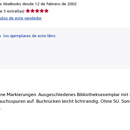
e AbeBooks desde 12 de febrero de 2002
Calificación
e 5 estrellas)
del
ículos de este vendedor
vendedor:
5
de
os
los ejemplares de este libro
5
estrellas
ohne Markierungen. Ausgeschiedenes Bibliotheksexemplar mit
uchsspuren auf. Buchrücken leicht lichtrandig. Ohne SU. Son
.