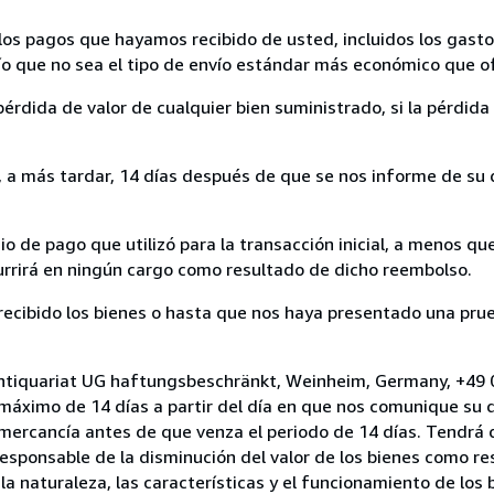
los pagos que hayamos recibido de usted, incluidos los gasto
nvío que no sea el tipo de envío estándar más económico que 
rdida de valor de cualquier bien suministrado, si la pérdida 
a más tardar, 14 días después de que se nos informe de su d
 de pago que utilizó para la transacción inicial, a menos q
currirá en ningún cargo como resultado de dicho reembolso.
cibido los bienes o hasta que nos haya presentado una prue
 Antiquariat UG haftungsbeschränkt, Weinheim, Germany, +49
 máximo de 14 días a partir del día en que nos comunique su 
a mercancía antes de que venza el periodo de 14 días. Tendrá
responsable de la disminución del valor de los bienes como r
la naturaleza, las características y el funcionamiento de los 