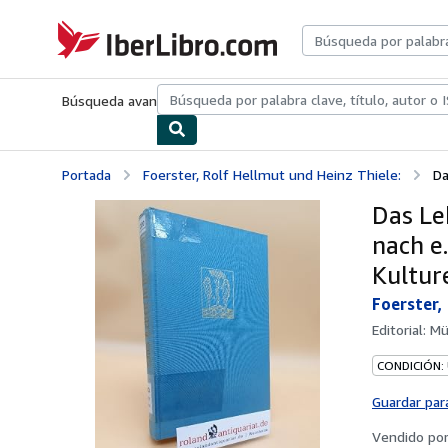
Pasar al contenido principal
IberLibro.com
Búsqueda avanzada
Colecciones
Libros antiguos
Arte y colecc
Portada
Foerster, Rolf Hellmut und Heinz Thiele:
Da
Das Le
nach e
Kultur
Foerster,
Editorial:
Mü
CONDICIÓN:
Guardar par
Vendido po