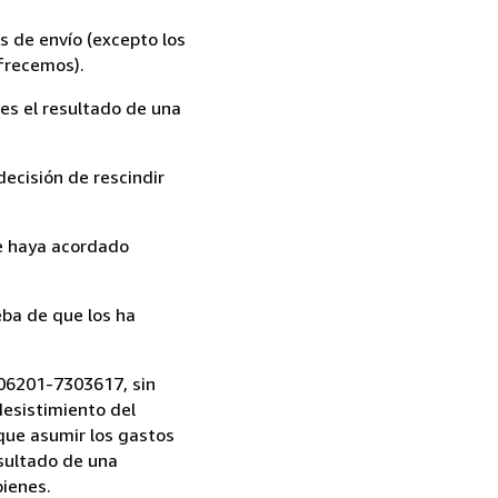
s de envío (excepto los
ofrecemos).
es el resultado de una
ecisión de rescindir
ue haya acordado
ba de que los ha
 06201-7303617, sin
desistimiento del
 que asumir los gastos
esultado de una
bienes.