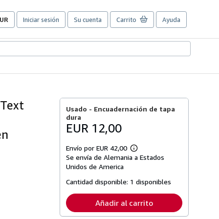
UR
Iniciar sesión
Su cuenta
Carrito
Ayuda
referencias
e
ompra
el
itio.
 Text
Usado -
Encuadernación de tapa
dura
EUR 12,00
en
Envío por EUR 42,00
Más
Se envía de Alemania a Estados
información
sobre
Unidos de America
las
tarifas
Cantidad disponible:
1 disponibles
de
envío
Añadir al carrito