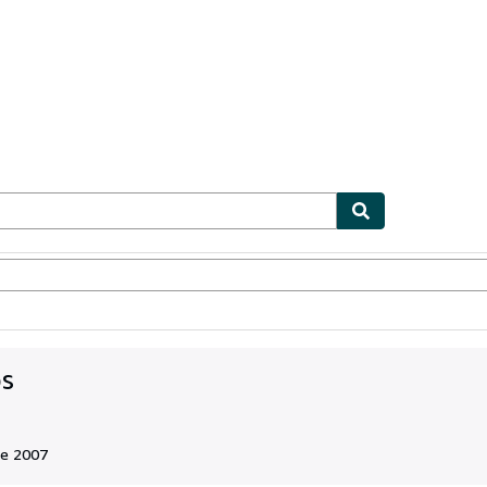
ionismo
Vendedores
Comenzar a vender
os
de 2007