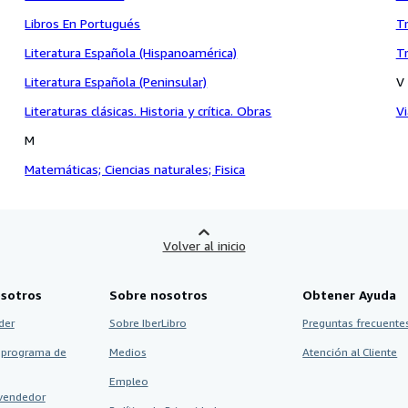
Libros En Portugués
T
Literatura Española (Hispanoamérica)
Tr
Literatura Española (Peninsular)
V
Literaturas clásicas. Historia y crítica. Obras
Vi
M
Matemáticas; Ciencias naturales; Fisica
Volver al inicio
sotros
Sobre nosotros
Obtener Ayuda
der
Sobre IberLibro
Preguntas frecuentes
 programa de
Medios
Atención al Cliente
Empleo
vendedor