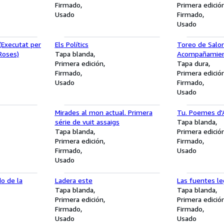
Firmado
Primera edició
Usado
Firmado
Usado
(Executat per
Els Polítics
Toreo de Salon
 Roses)
Tapa blanda
Acompañamien
Primera edición
murga.
Tapa dura
Firmado
Primera edició
Usado
Firmado
Usado
Mirades al mon actual. Primera
Tu. Poemes d'
série de vuit assaigs
Tapa blanda
Tapa blanda
Primera edició
Primera edición
Firmado
Firmado
Usado
Usado
do de la
Ladera este
Las fuentes le
Tapa blanda
Tapa blanda
Primera edición
Primera edició
Firmado
Firmado
Usado
Usado