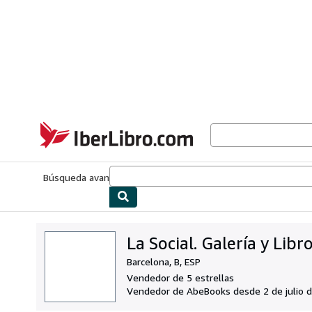
Pasar al contenido principal
IberLibro.com
Búsqueda avanzada
Colecciones
Libros antiguos
Arte y colecc
La Social. Galería y Libr
Barcelona, B, ESP
Vendedor de 5 estrellas
Vendedor de AbeBooks desde 2 de julio 