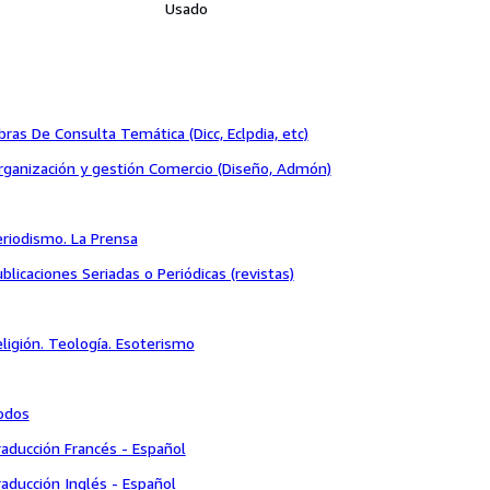
Usado
ras De Consulta Temática (Dicc, Eclpdia, etc)
rganización y gestión Comercio (Diseño, Admón)
riodismo. La Prensa
blicaciones Seriadas o Periódicas (revistas)
ligión. Teología. Esoterismo
odos
aducción Francés - Español
aducción Inglés - Español