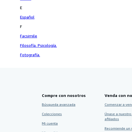
E
Español
F
Facsimile
Filosofía. Psicología.
Fotografía.
Compre con nosotros
Venda con no
Búsqueda avanzada
Comenzar a ven
Colecciones
Únase a nuestro
afiliados
Mi cuenta
Recomiende un 