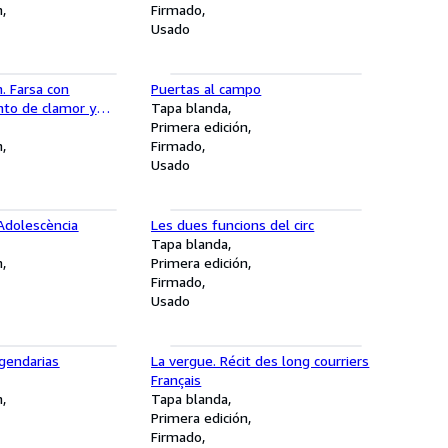
n
Firmado
Usado
. Farsa con
Puertas al campo
to de clamor y
Tapa blanda
Primera edición
n
Firmado
Usado
Adolescència
Les dues funcions del circ
Tapa blanda
n
Primera edición
Firmado
Usado
gendarias
La vergue. Récit des long courriers
Français
n
Tapa blanda
Primera edición
Firmado