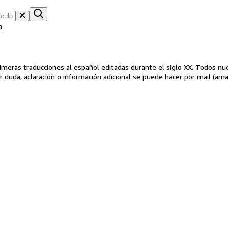
a
tadas durante el siglo XX. Todos nuestros libros están fotografiados con el objetivo de mejorar
ión del libro (LA FOTO ES DESCRIPCIÓN). Cualquier duda, aclaración o información adicional se pued