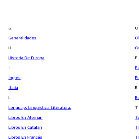
G
O
Generalidades.
Ob
H
O
Historia De Europa
P
I
Pe
Inglés
Pu
Italia
R
L
Re
Lenguaje. Lingüística. Literatura.
T
Libros En Alemán
T
Libros En Catalán
Tr
Libros En Francés
Tr