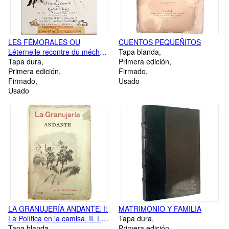
LES FÉMORALES OU
CUENTOS PEQUEÑITOS
Léternelle recontre du méchant
Tapa blanda
loup
Tapa dura
Primera edición
Primera edición
Firmado
Firmado
Usado
Usado
LA GRANUJERÍA ANDANTE. I:
MATRIMONIO Y FAMILIA
La Política en la camisa. II. La
Tapa dura
Moral.Disparada
Tapa blanda
Primera edición