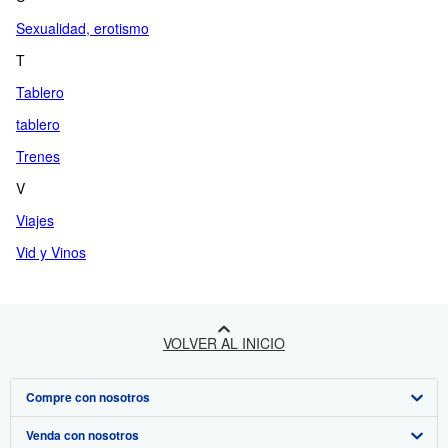
Sexualidad, erotismo
T
Tablero
tablero
Trenes
V
Viajes
Vid y Vinos
VOLVER AL INICIO
Compre con nosotros
Venda con nosotros
Búsqueda avanzada