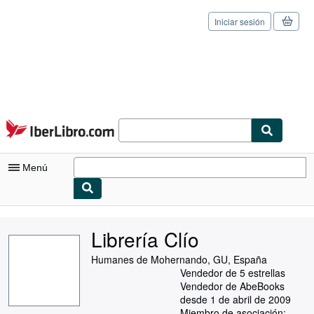
Iniciar sesión
Pasar al contenido principal
IberLibro.com
Menú
Mi cuenta
Librería Clío
Consultar mis pedidos
Humanes de Mohernando, GU, España
Cerrar sesión
Vendedor de 5 estrellas
Vendedor de AbeBooks
Búsqueda avanzada
desde 1 de abril de 2009
Miembro de asociación: