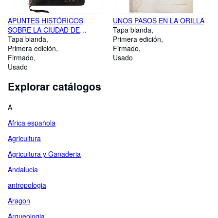
APUNTES HISTÓRICOS
UNOS PASOS EN LA ORILLA
SOBRE LA CIUDAD DE
Tapa blanda
MEDINA DE POMAR
Tapa blanda
Primera edición
Primera edición
Firmado
Firmado
Usado
Usado
Explorar catálogos
A
Africa española
Agricultura
Agricultura y Ganaderia
Andalucia
antropologia
Aragon
Arqueologia