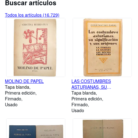
Buscar artículos
Todos los artículos (16.729)
MOLINO DE PAPEL
LAS COSTUMBRES
Tapa blanda
ASTURIANAS, SU
Primera edición
SIGNIFICACIÓN Y SUS
Tapa blanda
Firmado
ORÍGENES. La Familia. La
Primera edición
Usado
Vivienda. Los Oficios Primitivos
Firmado
Usado