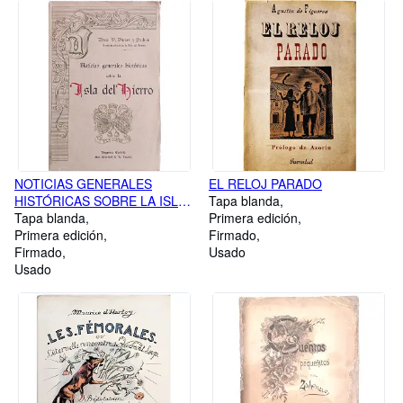
NOTICIAS GENERALES
EL RELOJ PARADO
HISTÓRICAS SOBRE LA ISLA
Tapa blanda
DEL HIERRO. Una de las
Tapa blanda
Primera edición
Canarias
Primera edición
Firmado
Firmado
Usado
Usado