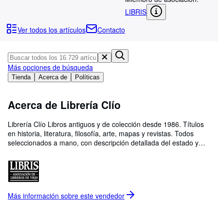
Colecciones
LIBRIS
Libros antiguos
Ver todos los artículos
Contacto
Arte y coleccionismo
Vendedores
Más opciones de búsqueda
Comenzar a vender
Tienda
Acerca de
Políticas
Ayuda
Acerca de Librería Clío
CERRAR
Librería Clío Libros antiguos y de colección desde 1986. Títulos
en historia, literatura, filosofía, arte, mapas y revistas. Todos
seleccionados a mano, con descripción detallada del estado y
fotos reales. Compramos y vendemos libros antiguos, de ocasión
y colección. Miembros de LIBRIS (Asociación de Libreros de
Viejo) y de la Asociación de Libreros de Lance. Envío en 48/72h.
Encuéntranos también en libreriaclio.com con un 5% de
descuento adicional en todos los títulos. Más de 35 años
Más información sobre este
vendedor
buscando el libro que tú necesitas.