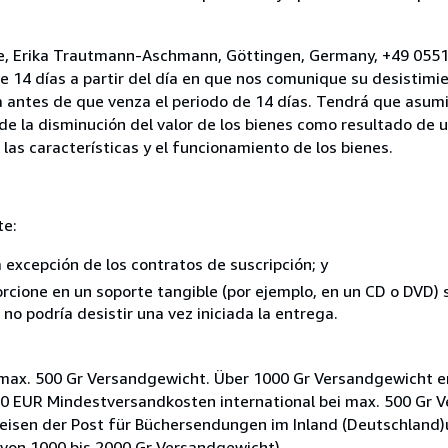
ine, Erika Trautmann-Aschmann, Göttingen, Germany, +49 055
e 14 días a partir del día en que nos comunique su desistimi
a antes de que venza el periodo de 14 días. Tendrá que asumi
 de la disminución del valor de los bienes como resultado de 
 las características y el funcionamiento de los bienes.
te:
a excepción de los contratos de suscripción; y
rcione en un soporte tangible (por ejemplo, en un CD o DVD) si
o podría desistir una vez iniciada la entrega.
max. 500 Gr Versandgewicht. Über 1000 Gr Versandgewicht e
,50 EUR Mindestversandkosten international bei max. 500 Gr 
eisen der Post für Büchersendungen im Inland (Deutschland)u
von 1000 bis 2000 Gr Versandgewicht).