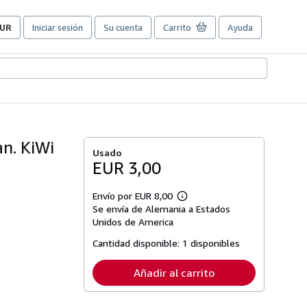
UR
Iniciar sesión
Su cuenta
Carrito
Ayuda
referencias
e
ompra
el
itio.
n. KiWi
Usado
EUR 3,00
Envío por EUR 8,00
Más
Se envía de Alemania a Estados
información
sobre
Unidos de America
las
tarifas
Cantidad disponible:
1 disponibles
de
envío
Añadir al carrito