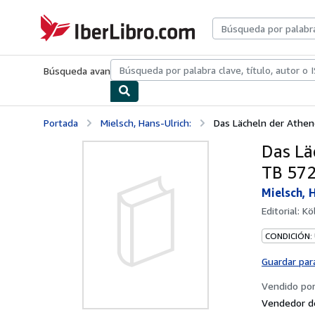
Pasar al contenido principal
IberLibro.com
Búsqueda avanzada
Colecciones
Libros antiguos
Arte y colecc
Portada
Mielsch, Hans-Ulrich:
Das Lächeln der Athen
Das Lä
TB 572
Mielsch, 
Editorial:
Kö
CONDICIÓN:
Guardar par
Vendido po
Vendedor d