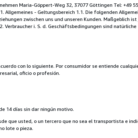
rnehmen Maria-Göppert-Weg 32, 37077 Göttingen Tel: +49 55
. Allgemeines - Geltungsbereich 1.1. Die folgenden Allgeme
iehungen zwischen uns und unseren Kunden. Maßgeblich ist 
2. Verbraucher i. S. d. Geschäftsbedingungen sind natürliche
acuerdo con lo siguiente. Por consumidor se entiende cualqui
esarial, oficio o profesión.
de 14 días sin dar ningún motivo.
sde que usted, o un tercero que no sea el transportista e ind
mo lote o pieza.