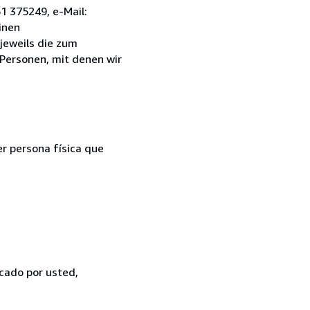
1 375249, e-Mail:
inen
jeweils die zum
 Personen, mit denen wir
er persona física que
icado por usted,