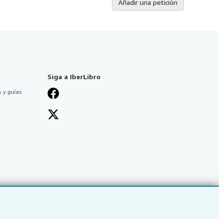
Añadir una petición
Siga a IberLibro
 y guías