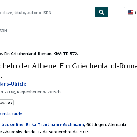
E
P
d
c
ionismo
Vendedores
Comenzar a vender
d
s
e. Ein Griechenland-Roman. KiWi TB 572.
cheln der Athene. Ein Griechenland-Roma
.
Hans-Ulrich:
ln 2000;, Kiepenheuer & Witsch,
 USADO
a más tarde
r
buc online, Erika Trautmann-Aschmann
,
Göttingen, Alemania
e AbeBooks desde 17 de septiembre de 2015