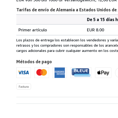
Tarifas de envío de Alemania a Estados Unidos de
De 5 a 15 días 
Cantidad
Tarifas
del
Primer artículo
EUR 8.00
pedido
de
envío
Los plazos de entrega los establecen los vendedores y varían
de
retrasos y los compradores son responsables de los arancel
Alemania
cargos adicionales para cubrir cualquier aumento en los coste
a
Métodos de pago
Estados
Unidos
de
America
Factura