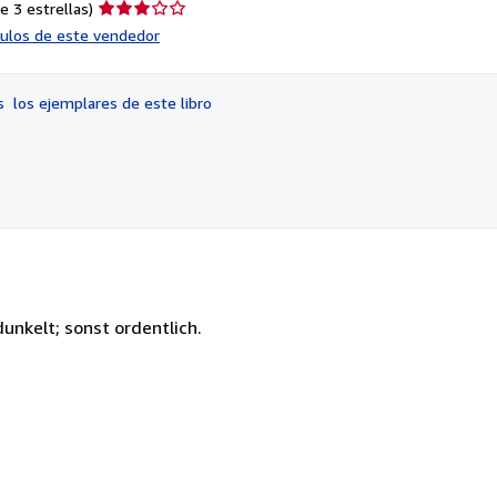
Calificación
e 3 estrellas)
del
ículos de este vendedor
vendedor:
3
de
os
los ejemplares de este libro
5
estrellas
dunkelt; sonst ordentlich.